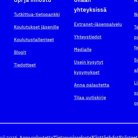
yhteyksissä
Tutkittua-tietopankki
N
Extranet-jäsenpalvelu
Koulutukset jäsenille
T
Yhteystiedot
p
Koulutustallenteet
t
Medialle
Blogit
S
Usein kysytyt
Tiedotteet
a
kysymykset
L
Anna palautetta
s
Tilaa uutiskirje
o
työ 2026.
Anna palautetta
Tietosuojaseloste
Käyttöehdot
Evästeet