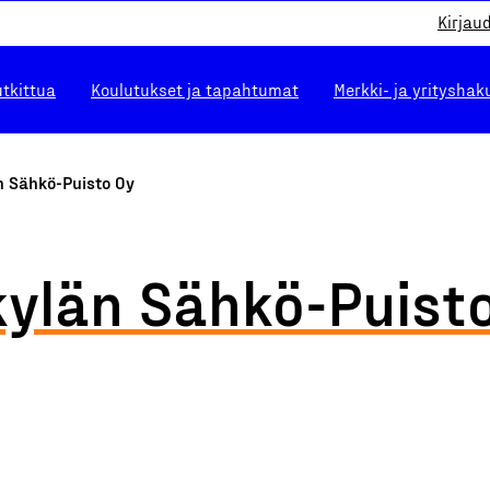
Kirjau
utkittua
Koulutukset ja tapahtumat
Merkki- ja yrityshak
n Sähkö-Puisto Oy
ylän Sähkö-Puist