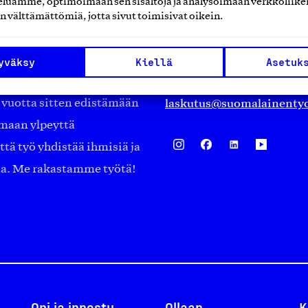
luamme, optimoimaan sen sisältöjä ja analysoimaan verkkoliike
Eteläranta 14,
n välttämättömiä, jotta sivut toimisivat oikein.
työmarkkinajärjestöistä
00130 Helsinki
ko suomalaisen
Finland
yväksy
Kiellä
Asetuk
asiakaspalvelu@suomalai
isöistä kansainvälisiin
laskutus@suomalainentyo
0 vuotta sitten edistämään
amaan ylpeyttä
ä työ yhdistää ihmisiä ja
aa. Me rakastamme työtä!
Opi ja innostu
Ollaan
K