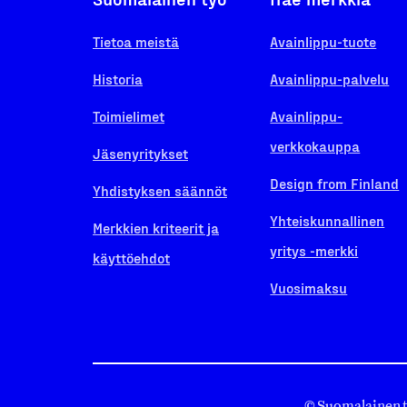
Tietoa meistä
Avainlippu-tuote
Historia
Avainlippu-palvelu
Toimielimet
Avainlippu-
verkkokauppa
Jäsenyritykset
Design from Finland
Yhdistyksen säännöt
Yhteiskunnallinen
Merkkien kriteerit ja
yritys -merkki
käyttöehdot
Vuosimaksu
© Suomalainen 