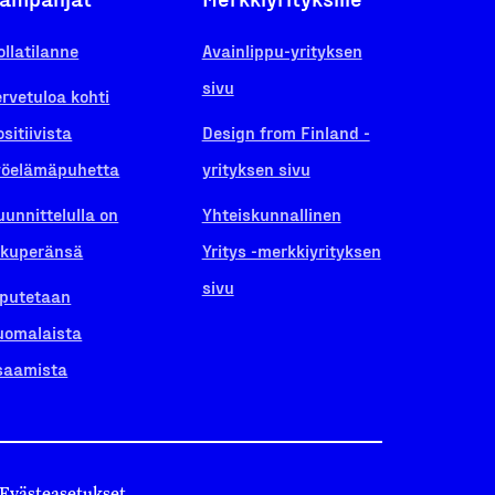
ollatilanne
Avainlippu-yrityksen
sivu
ervetuloa kohti
ositiivista
Design from Finland -
yöelämäpuhetta
yrityksen sivu
uunnittelulla on
Yhteiskunnallinen
lkuperänsä
Yritys -merkkiyrityksen
sivu
iputetaan
uomalaista
saamista
Evästeasetukset