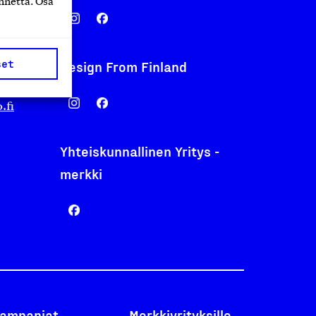
nnettä. Osa
set
Design From Finland
nentyo.fi
.fi
Yhteiskunnallinen Yritys -
merkki
ampanjat
Merkkiyrityksille