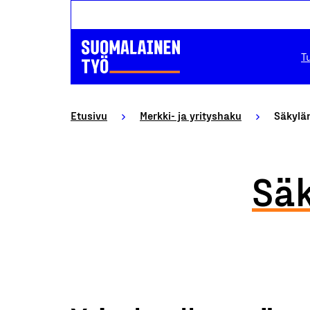
T
Etusivu
Merkki- ja yrityshaku
Säkylä
Säk