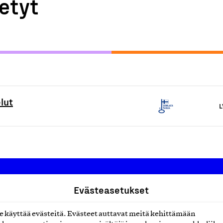
etyt
lut
L
Evästeasetukset
Suomalainen työ ry
käyttää evästeitä. Evästeet auttavat meitä kehittämään