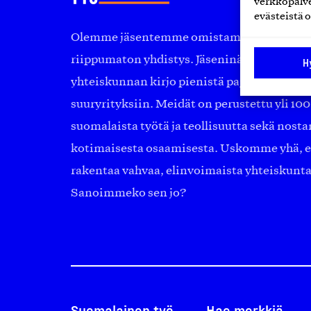
verkkopalve
evästeistä o
Olemme jäsentemme omistama puolueeton, 
riippumaton yhdistys. Jäseninämme on ko
H
yhteiskunnan kirjo pienistä pajoista ja yhte
suuryrityksiin. Meidät on perustettu yli 10
suomalaista työtä ja teollisuutta sekä nost
kotimaisesta osaamisesta. Uskomme yhä, ett
rakentaa vahvaa, elinvoimaista yhteiskunt
Sanoimmeko sen jo?
Suomalainen työ
Hae merkkiä