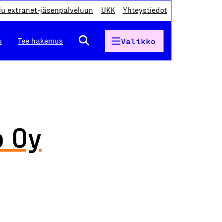
du extranet-jäsenpalveluun
UKK
Yhteystiedot
u
Tee hakemus
Valikko
o Oy