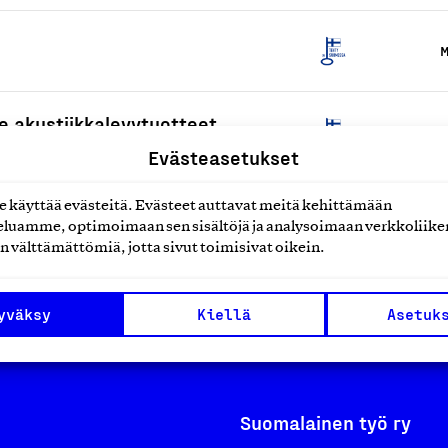
M
e akustiikkalevytuotteet
M
Evästeasetukset
käyttää evästeitä. Evästeet auttavat meitä kehittämään
L
luamme, optimoimaan sen sisältöjä ja analysoimaan verkkoliike
n välttämättömiä, jotta sivut toimisivat oikein.
yväksy
Kiellä
Asetuk
Suomalainen työ ry