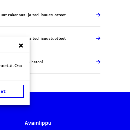
uut rakennus- ja teollisuustuotteet
uut rakennus- ja teollisuustuotteet
aastit, harkot ja betoni
nnettä. Osa
set
Avainlippu