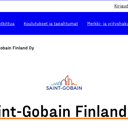
Kirjau
utkittua
Koulutukset ja tapahtumat
Merkki- ja yrityshak
Gobain Finland Oy
int-Gobain Finland