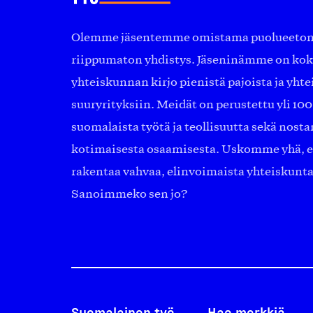
Olemme jäsentemme omistama puolueeton, 
riippumaton yhdistys. Jäseninämme on ko
yhteiskunnan kirjo pienistä pajoista ja yhte
suuryrityksiin. Meidät on perustettu yli 10
suomalaista työtä ja teollisuutta sekä nost
kotimaisesta osaamisesta. Uskomme yhä, ett
rakentaa vahvaa, elinvoimaista yhteiskunt
Sanoimmeko sen jo?
Suomalainen työ
Hae merkkiä