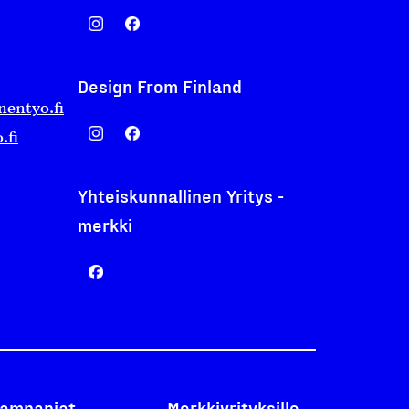
Design From Finland
nentyo.fi
.fi
Yhteiskunnallinen Yritys -
merkki
ampanjat
Merkkiyrityksille