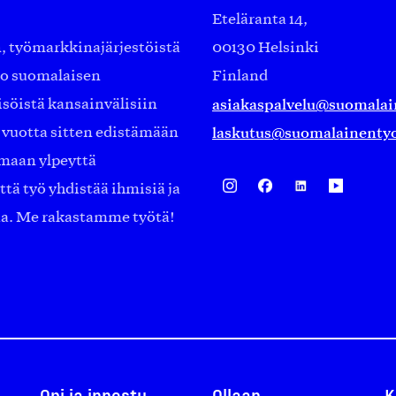
Eteläranta 14,
työmarkkinajärjestöistä
00130 Helsinki
ko suomalaisen
Finland
asiakaspalvelu@suomalai
isöistä kansainvälisiin
laskutus@suomalainentyo
0 vuotta sitten edistämään
amaan ylpeyttä
ä työ yhdistää ihmisiä ja
aa. Me rakastamme työtä!
Opi ja innostu
Ollaan
K