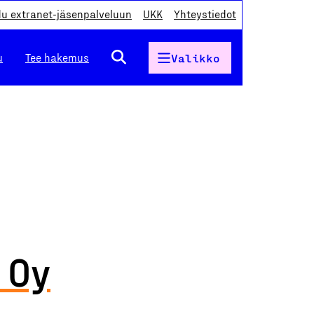
du extranet-jäsenpalveluun
UKK
Yhteystiedot
u
Tee hakemus
Valikko
 Oy