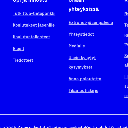
yhteyksissä
Tutkittua-tietopankki
N
Extranet-jäsenpalvelu
Koulutukset jäsenille
T
Yhteystiedot
p
Koulutustallenteet
t
Medialle
Blogit
S
Usein kysytyt
Tiedotteet
a
kysymykset
L
Anna palautetta
s
Tilaa uutiskirje
o
työ 2026.
Anna palautetta
Tietosuojaseloste
Käyttöehdot
Evästeet