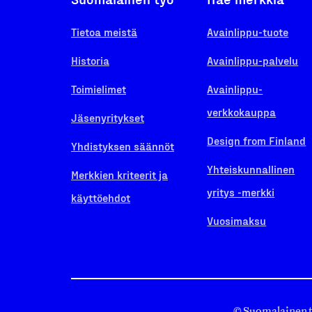
Tietoa meistä
Avainlippu-tuote
Historia
Avainlippu-palvelu
Toimielimet
Avainlippu-
verkkokauppa
Jäsenyritykset
Design from Finland
Yhdistyksen säännöt
Yhteiskunnallinen
Merkkien kriteerit ja
yritys -merkki
käyttöehdot
Vuosimaksu
© Suomalainen 