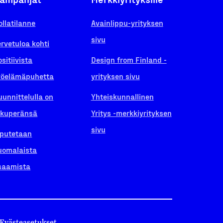
ollatilanne
Avainlippu-yrityksen
sivu
ervetuloa kohti
ositiivista
Design from Finland -
yöelämäpuhetta
yrityksen sivu
uunnittelulla on
Yhteiskunnallinen
lkuperänsä
Yritys -merkkiyrityksen
sivu
iputetaan
uomalaista
saamista
Evästeasetukset