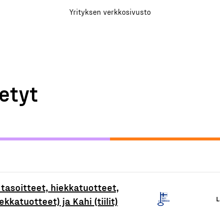
Yrityksen verkkosivusto
etyt
 tasoitteet, hiekkatuotteet,
L
kkatuotteet) ja Kahi (tiilit)