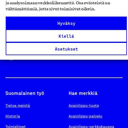
ja analysoimaan verkkoliikennettä. Osa evästeistä on
välttämättömiä, jotta sivut toimisivat oikein.
Design From Finland
Hyväksy
Kiellä
Yhteiskunnallinen Yritys -merkki
Asetukset
Suomalainen työ
Hae merkkiä
Tietoa meistä
Avainlippu-tuote
Historia
Avainlippu-palvelu
Toimielimet
Avainlippu-verkkokauppa