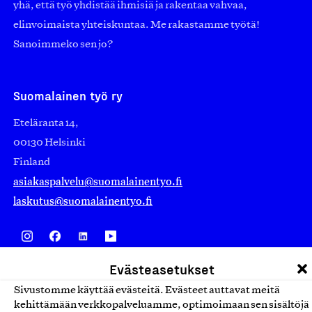
yhä, että työ yhdistää ihmisiä ja rakentaa vahvaa,
elinvoimaista yhteiskuntaa. Me rakastamme työtä!
Sanoimmeko sen jo?
Suomalainen työ ry
Eteläranta 14,
00130 Helsinki
Finland
asiakaspalvelu@suomalainentyo.fi
laskutus@suomalainentyo.fi
Evästeasetukset
Avainlippu
Sivustomme käyttää evästeitä. Evästeet auttavat meitä
kehittämään verkkopalveluamme, optimoimaan sen sisältöjä