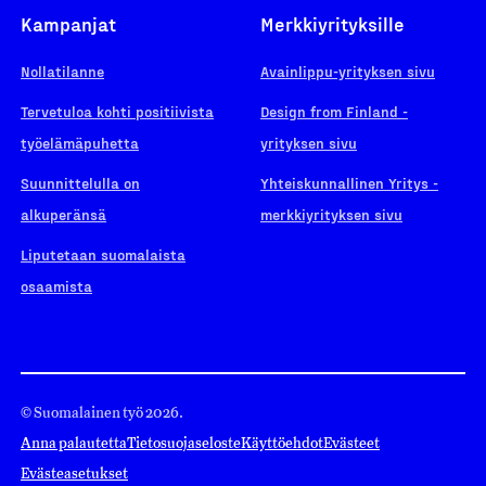
Kampanjat
Merkkiyrityksille
Nollatilanne
Avainlippu-yrityksen sivu
Tervetuloa kohti positiivista
Design from Finland -
työelämäpuhetta
yrityksen sivu
Suunnittelulla on
Yhteiskunnallinen Yritys -
alkuperänsä
merkkiyrityksen sivu
Liputetaan suomalaista
osaamista
© Suomalainen työ 2026.
Anna palautetta
Tietosuojaseloste
Käyttöehdot
Evästeet
Evästeasetukset