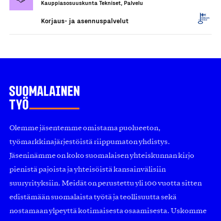
Kauppiasosuuskunta Tekniset, Palvelu
Korjaus- ja asennuspalvelut
Olemme jäsentemme omistama puolueeton,
työmarkkinajärjestöistä riippumaton yhdistys.
Jäseninämme on koko suomalaisen yhteiskunnan kirjo
pienistä pajoista ja yhteisöistä kansainvälisiin
suuryrityksiin. Meidät on perustettu yli 100 vuotta sitten
edistämään suomalaista työtä ja teollisuutta sekä
nostamaan ylpeyttä kotimaisesta osaamisesta. Uskomme