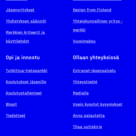
Jäsenyritykset
Design from Finland
Yhdistyksen säännöt
Yhteiskunnallinen yritys -
merkki
Merkkien kriteerit ja
käyttöehdot
Vuosimaksu
Opi ja innostu
Ollaan yhteyksissä
Tutkittua-tietopankki
Extranet-jäsenpalvelu
Koulutukset jäsenille
Yhteystiedot
Koulutustallenteet
Medialle
Blogit
Usein kysytyt kysymykset
Tiedotteet
Anna palautetta
Tilaa uutiskirje