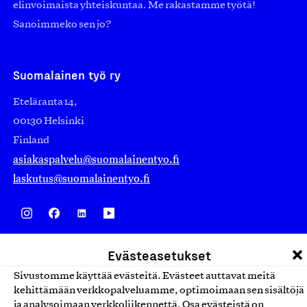
elinvoimaista yhteiskuntaa. Me rakastamme työtä!
Sanoimmeko sen jo?
Suomalainen työ ry
Eteläranta 14,
00130 Helsinki
Finland
asiakaspalvelu@suomalainentyo.fi
laskutus@suomalainentyo.fi
Avainlippu
Evästeasetukset
Sivustomme käyttää evästeitä. Evästeet auttavat meitä
kehittämään verkkopalveluamme, optimoimaan sen sisältöjä
ja analysoimaan verkkoliikennettä. Osa evästeistä on