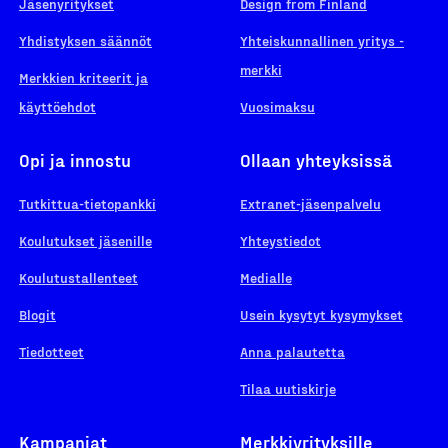
Jäsenyritykset
Design from Finland
Yhdistyksen säännöt
Yhteiskunnallinen yritys -
merkki
Merkkien kriteerit ja
käyttöehdot
Vuosimaksu
Opi ja innostu
Ollaan yhteyksissä
Tutkittua-tietopankki
Extranet-jäsenpalvelu
Koulutukset jäsenille
Yhteystiedot
Koulutustallenteet
Medialle
Blogit
Usein kysytyt kysymykset
Tiedotteet
Anna palautetta
Tilaa uutiskirje
Kampanjat
Merkkiyrityksille