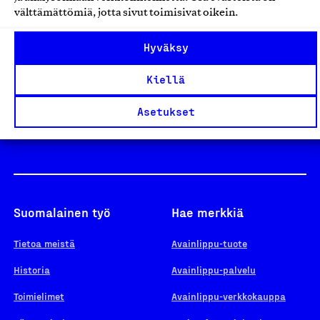
välttämättömiä, jotta sivut toimisivat oikein.
Design From Finland
Hyväksy
Kiellä
Yhteiskunnallinen Yritys -merkki
Asetukset
Suomalainen työ
Hae merkkiä
Tietoa meistä
Avainlippu-tuote
Historia
Avainlippu-palvelu
Toimielimet
Avainlippu-verkkokauppa