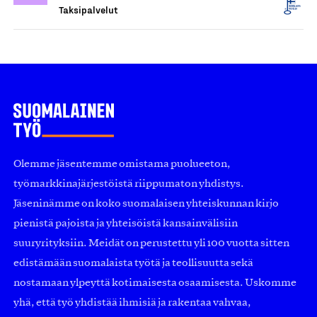
Taksipalvelut
Olemme jäsentemme omistama puolueeton,
työmarkkinajärjestöistä riippumaton yhdistys.
Jäseninämme on koko suomalaisen yhteiskunnan kirjo
pienistä pajoista ja yhteisöistä kansainvälisiin
suuryrityksiin. Meidät on perustettu yli 100 vuotta sitten
edistämään suomalaista työtä ja teollisuutta sekä
nostamaan ylpeyttä kotimaisesta osaamisesta. Uskomme
yhä, että työ yhdistää ihmisiä ja rakentaa vahvaa,