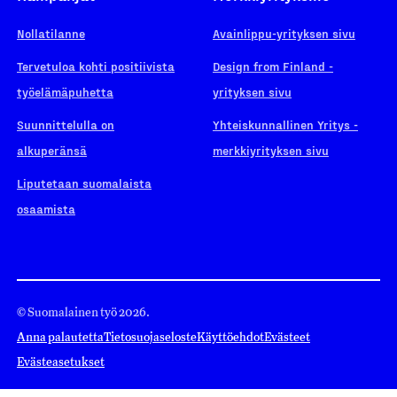
Nollatilanne
Avainlippu-yrityksen sivu
Tervetuloa kohti positiivista
Design from Finland -
työelämäpuhetta
yrityksen sivu
Suunnittelulla on
Yhteiskunnallinen Yritys -
alkuperänsä
merkkiyrityksen sivu
Liputetaan suomalaista
osaamista
© Suomalainen työ 2026.
Anna palautetta
Tietosuojaseloste
Käyttöehdot
Evästeet
Evästeasetukset