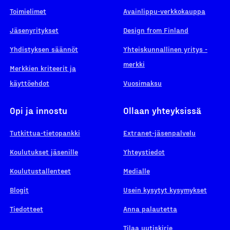
Toimielimet
Avainlippu-verkkokauppa
Jäsenyritykset
Design from Finland
Yhdistyksen säännöt
Yhteiskunnallinen yritys -
merkki
Merkkien kriteerit ja
käyttöehdot
Vuosimaksu
Opi ja innostu
Ollaan yhteyksissä
Tutkittua-tietopankki
Extranet-jäsenpalvelu
Koulutukset jäsenille
Yhteystiedot
Koulutustallenteet
Medialle
Blogit
Usein kysytyt kysymykset
Tiedotteet
Anna palautetta
Tilaa uutiskirje