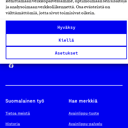
kehittämään verkkopalveluamme, optimoimaan sen sisältöjä
ja analysoimaan verkkoliikennettä. Osa evästeistä on
välttämättömiä, jotta sivut toimisivat oikein.
Design From Finland
Hyväksy
Kiellä
Yhteiskunnallinen Yritys -merkki
Asetukset
Suomalainen työ
Hae merkkiä
Tietoa meistä
Avainlippu-tuote
Historia
Avainlippu-palvelu