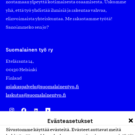
nostamaan ylpeyttä kotimaisesta osaamisesta. Uskomme
yhä, että työ yhdistää ihmisiä ja rakentaa vahvaa,
elinvoimaista yhteiskuntaa. Me rakastamme työtä!
Sanoimmeko sen jo?
Suomalainen työ ry
Eteläranta 14,
00130 Helsinki
Finland
asiakaspalvelu@suomalainentyo.fi
laskutus@suomalainentyo.fi
Evästeasetukset
Avainlippu
Sivustomme käyttää evästeitä. Evästeet auttavat meitä