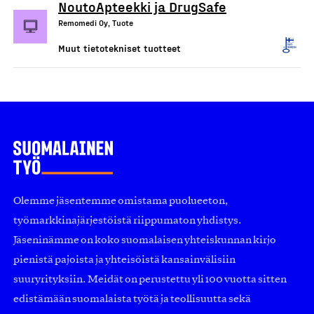
NoutoApteekki ja DrugSafe
Remomedi Oy, Tuote
Muut tietotekniset tuotteet
Olemme jäsentemme omistama puolueeton,
työmarkkinajärjestöistä riippumaton yhdistys.
Jäseninämme on koko suomalaisen yhteiskunnan kirjo
pienistä pajoista ja yhteisöistä kansainvälisiin
suuryrityksiin. Meidät on perustettu yli 100 vuotta sitten
edistämään suomalaista työtä ja teollisuutta sekä