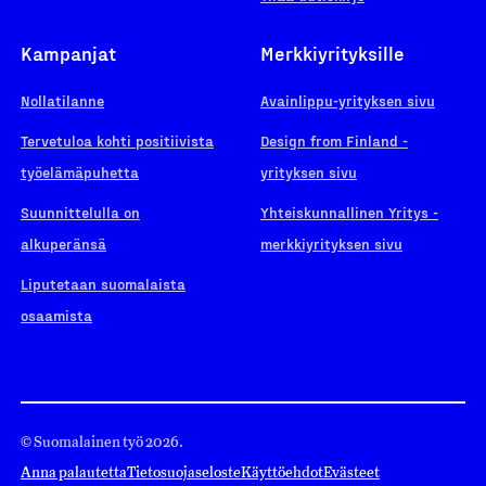
Kampanjat
Merkkiyrityksille
Nollatilanne
Avainlippu-yrityksen sivu
Tervetuloa kohti positiivista
Design from Finland -
työelämäpuhetta
yrityksen sivu
Suunnittelulla on
Yhteiskunnallinen Yritys -
alkuperänsä
merkkiyrityksen sivu
Liputetaan suomalaista
osaamista
© Suomalainen työ 2026.
Anna palautetta
Tietosuojaseloste
Käyttöehdot
Evästeet