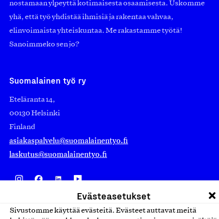
nostamaan ylpeyttä kotimaisesta osaamisesta. Uskomme
yhä, että työ yhdistää ihmisiä ja rakentaa vahvaa,
elinvoimaista yhteiskuntaa. Me rakastamme työtä!
Sanoimmeko sen jo?
Suomalainen työ ry
Eteläranta 14,
00130 Helsinki
Finland
asiakaspalvelu@suomalainentyo.fi
laskutus@suomalainentyo.fi
Evästeasetukset
Avainlippu
Sivustomme käyttää evästeitä. Evästeet auttavat meitä