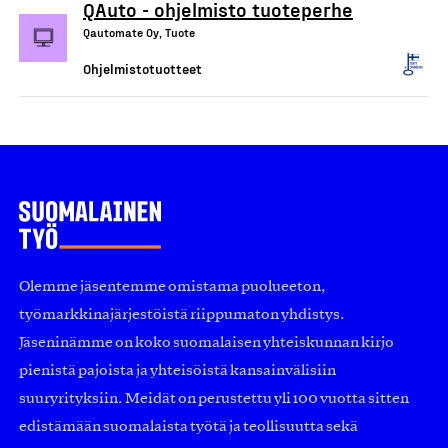
QAuto - ohjelmisto tuoteperhe
Qautomate Oy, Tuote
Ohjelmistotuotteet
Olemme jäsentemme omistama puolueeton,
työmarkkinajärjestöistä riippumaton yhdistys.
Jäseninämme on koko suomalaisen yhteiskunnan kirjo
pienistä pajoista ja yhteisöistä kansainvälisiin
suuryrityksiin. Meidät on perustettu yli 100 vuotta sitten
edistämään suomalaista työtä ja teollisuutta sekä