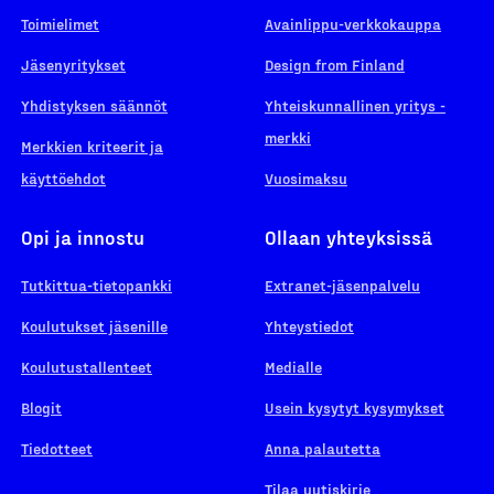
Toimielimet
Avainlippu-verkkokauppa
Jäsenyritykset
Design from Finland
Yhdistyksen säännöt
Yhteiskunnallinen yritys -
merkki
Merkkien kriteerit ja
käyttöehdot
Vuosimaksu
Opi ja innostu
Ollaan yhteyksissä
Tutkittua-tietopankki
Extranet-jäsenpalvelu
Koulutukset jäsenille
Yhteystiedot
Koulutustallenteet
Medialle
Blogit
Usein kysytyt kysymykset
Tiedotteet
Anna palautetta
Tilaa uutiskirje