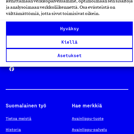
kehittämään verkkopalveluamme, optimoimaan sen sisältöjä
ja analysoimaan verkkoliikennettä. Osa evästeistä on
välttämättömiä, jotta sivut toimisivat oikein.
Design From Finland
Hyväksy
Kiellä
Yhteiskunnallinen Yritys -merkki
Asetukset
Suomalainen työ
Hae merkkiä
Tietoa meistä
Avainlippu-tuote
Historia
Avainlippu-palvelu