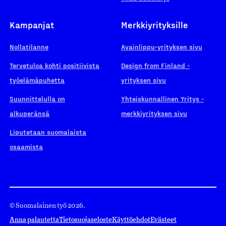
Kampanjat
Merkkiyrityksille
Nollatilanne
Avainlippu-yrityksen sivu
Tervetuloa kohti positiivista
Design from Finland -
työelämäpuhetta
yrityksen sivu
Suunnittelulla on
Yhteiskunnallinen Yritys -
alkuperänsä
merkkiyrityksen sivu
Liputetaan suomalaista
osaamista
© Suomalainen työ 2026.
Anna palautetta
Tietosuojaseloste
Käyttöehdot
Evästeet