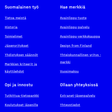
Suomalainen työ
Hae merkkiä
Tietoa meistä
Avainlippu-tuote
Historia
Avainlippu-palvelu
Toimielimet
Avainlippu-verkkokauppa
Jäsenyritykset
Design from Finland
Yhdistyksen säännöt
Yhteiskunnallinen yritys -
merkki
Merkkien kriteerit ja
käyttöehdot
Vuosimaksu
Opi ja innostu
Ollaan yhteyksissä
Tutkittua-tietopankki
Extranet-jäsenpalvelu
Koulutukset jäsenille
Yhteystiedot