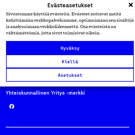
Evästeasetukset
Sivustomme käyttää evästeitä. Evästeet auttavat meitä
kehittämään verkkopalveluamme, optimoimaan sen sisältöjä
ja analysoimaan verkkoliikennettä. Osa evästeistä on
Avainlippu
välttämättömiä, jotta sivut toimisivat oikein.
Hyväksy
Design From Finland
Kiellä
Asetukset
Yhteiskunnallinen Yritys -merkki