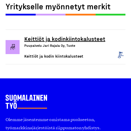
Yritykselle myönnetyt merkit
Keittiöt ja kodinkiintokalusteet
Puupalvelu Jari Rajala Oy, Tuote
Keittiöt ja kodin kiintokalusteet
Olemme jäsentemme omistama puolueeton,
työmarkkinajärjestöistä riippumaton yhdistys.