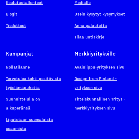
Koulutustallenteet
Medialle
Blogit
Usein kysytyt kysymykset
Tiedotteet
Anna palautetta
Tilaa uutiskirje
Kampanjat
Merkkiyrityksille
Nollatilanne
Avainlippu-yrityksen sivu
Tervetuloa kohti positiivista
Design from Finland -
työelämäpuhetta
yrityksen sivu
Suunnittelulla on
Yhteiskunnallinen Yritys -
alkuperänsä
merkkiyrityksen sivu
Liputetaan suomalaista
osaamista