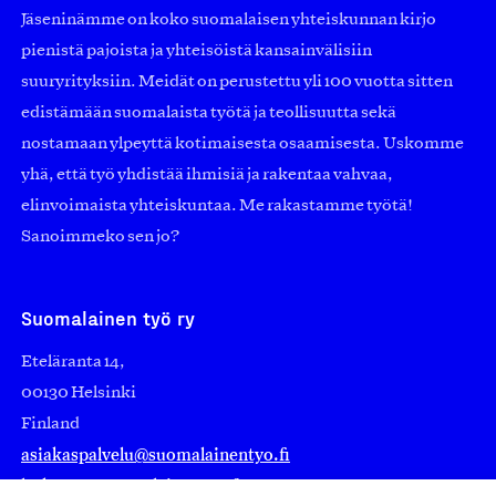
Jäseninämme on koko suomalaisen yhteiskunnan kirjo
pienistä pajoista ja yhteisöistä kansainvälisiin
suuryrityksiin. Meidät on perustettu yli 100 vuotta sitten
edistämään suomalaista työtä ja teollisuutta sekä
nostamaan ylpeyttä kotimaisesta osaamisesta. Uskomme
yhä, että työ yhdistää ihmisiä ja rakentaa vahvaa,
elinvoimaista yhteiskuntaa. Me rakastamme työtä!
Sanoimmeko sen jo?
Suomalainen työ ry
Eteläranta 14,
00130 Helsinki
Finland
asiakaspalvelu@suomalainentyo.fi
laskutus@suomalainentyo.fi