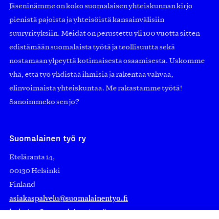
Jäseninämme on koko suomalaisen yhteiskunnan kirjo
pienistä pajoista ja yhteisöistä kansainvälisiin
suuryrityksiin. Meidät on perustettu yli 100 vuotta sitten
edistämään suomalaista työtä ja teollisuutta sekä
nostamaan ylpeyttä kotimaisesta osaamisesta. Uskomme
yhä, että työ yhdistää ihmisiä ja rakentaa vahvaa,
elinvoimaista yhteiskuntaa. Me rakastamme työtä!
Sanoimmeko sen jo?
Suomalainen työ ry
Eteläranta 14,
00130 Helsinki
Finland
asiakaspalvelu@suomalainentyo.fi
laskutus@suomalainentyo.fi