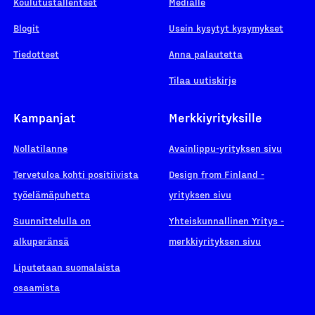
Koulutustallenteet
Medialle
Blogit
Usein kysytyt kysymykset
Tiedotteet
Anna palautetta
Tilaa uutiskirje
Kampanjat
Merkkiyrityksille
Nollatilanne
Avainlippu-yrityksen sivu
Tervetuloa kohti positiivista
Design from Finland -
työelämäpuhetta
yrityksen sivu
Suunnittelulla on
Yhteiskunnallinen Yritys -
alkuperänsä
merkkiyrityksen sivu
Liputetaan suomalaista
osaamista