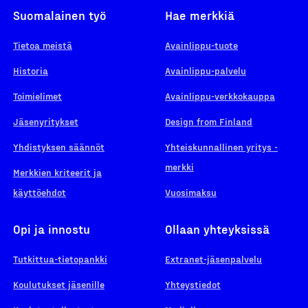
Suomalainen työ
Hae merkkiä
Tietoa meistä
Avainlippu-tuote
Historia
Avainlippu-palvelu
Toimielimet
Avainlippu-verkkokauppa
Jäsenyritykset
Design from Finland
Yhdistyksen säännöt
Yhteiskunnallinen yritys -
merkki
Merkkien kriteerit ja
käyttöehdot
Vuosimaksu
Opi ja innostu
Ollaan yhteyksissä
Tutkittua-tietopankki
Extranet-jäsenpalvelu
Koulutukset jäsenille
Yhteystiedot