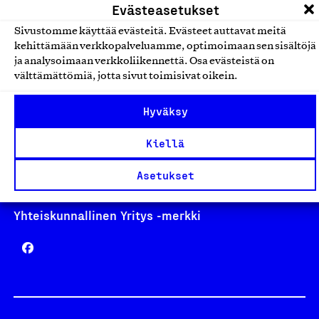
Evästeasetukset
Sivustomme käyttää evästeitä. Evästeet auttavat meitä
kehittämään verkkopalveluamme, optimoimaan sen sisältöjä
ja analysoimaan verkkoliikennettä. Osa evästeistä on
Avainlippu
välttämättömiä, jotta sivut toimisivat oikein.
Hyväksy
Design From Finland
Kiellä
Asetukset
Yhteiskunnallinen Yritys -merkki