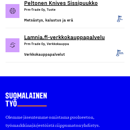
Peltonen Knives Sissipuukko
Prm-Trade Oy, Tuote
Metsästys, kalastus ja erä
Lamnia.fi-verkkokauppapalvelu
Prm-Trade Oy, Verkkokauppa
Verkkokauppapalvelut
Olemme jäsentemme omistama puolueeton,
työmarkkinajärjestöistä riippumaton yhdistys.