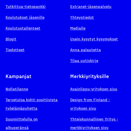
Tutkittua-tietopankki
Extranet-jäsenpalvelu
Koulutukset jäsenille
Yhteystiedot
Koulutustallenteet
Medialle
Blogit
Usein kysytyt kysymykset
Tiedotteet
Anna palautetta
Tilaa uutiskirje
Kampanjat
Merkkiyrityksille
Nollatilanne
Avainlippu-yrityksen sivu
Tervetuloa kohti positiivista
Design from Finland -
työelämäpuhetta
yrityksen sivu
Suunnittelulla on
Yhteiskunnallinen Yritys -
alkuperänsä
merkkiyrityksen sivu