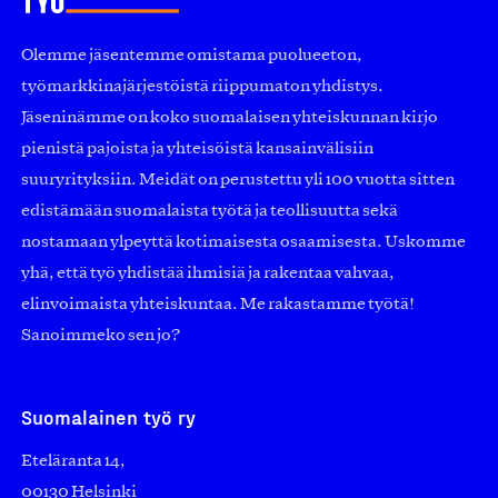
Olemme jäsentemme omistama puolueeton,
työmarkkinajärjestöistä riippumaton yhdistys.
Jäseninämme on koko suomalaisen yhteiskunnan kirjo
pienistä pajoista ja yhteisöistä kansainvälisiin
suuryrityksiin. Meidät on perustettu yli 100 vuotta sitten
edistämään suomalaista työtä ja teollisuutta sekä
nostamaan ylpeyttä kotimaisesta osaamisesta. Uskomme
yhä, että työ yhdistää ihmisiä ja rakentaa vahvaa,
elinvoimaista yhteiskuntaa. Me rakastamme työtä!
Sanoimmeko sen jo?
Suomalainen työ ry
Eteläranta 14,
00130 Helsinki