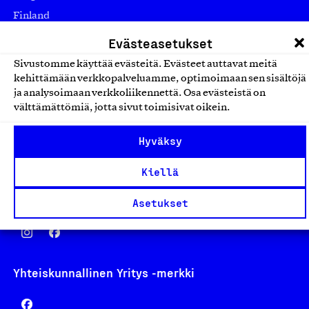
Finland
asiakaspalvelu@suomalainentyo.fi
Evästeasetukset
laskutus@suomalainentyo.fi
Sivustomme käyttää evästeitä. Evästeet auttavat meitä
kehittämään verkkopalveluamme, optimoimaan sen sisältöjä
ja analysoimaan verkkoliikennettä. Osa evästeistä on
välttämättömiä, jotta sivut toimisivat oikein.
Avainlippu
Hyväksy
Kiellä
Design From Finland
Asetukset
Yhteiskunnallinen Yritys -merkki