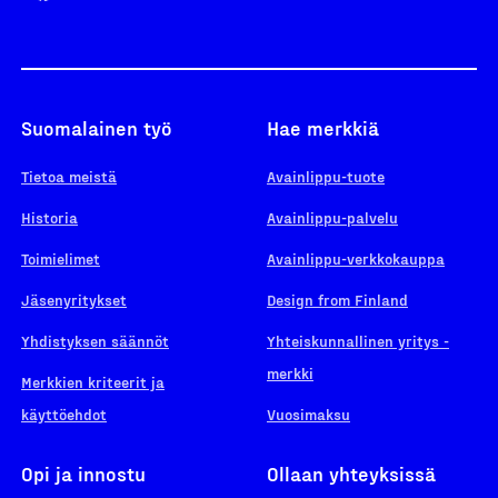
Suomalainen työ
Hae merkkiä
Tietoa meistä
Avainlippu-tuote
Historia
Avainlippu-palvelu
Toimielimet
Avainlippu-verkkokauppa
Jäsenyritykset
Design from Finland
Yhdistyksen säännöt
Yhteiskunnallinen yritys -
merkki
Merkkien kriteerit ja
käyttöehdot
Vuosimaksu
Opi ja innostu
Ollaan yhteyksissä