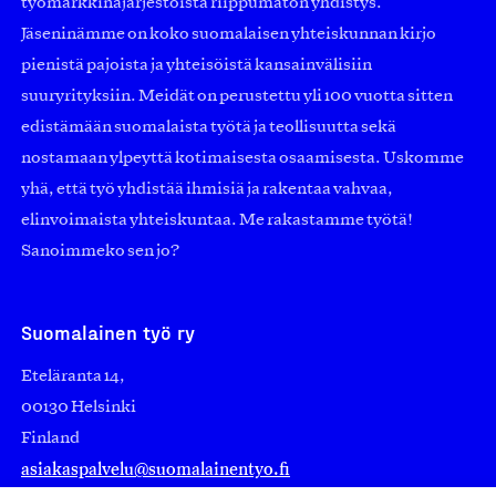
työmarkkinajärjestöistä riippumaton yhdistys.
Jäseninämme on koko suomalaisen yhteiskunnan kirjo
pienistä pajoista ja yhteisöistä kansainvälisiin
suuryrityksiin. Meidät on perustettu yli 100 vuotta sitten
edistämään suomalaista työtä ja teollisuutta sekä
nostamaan ylpeyttä kotimaisesta osaamisesta. Uskomme
yhä, että työ yhdistää ihmisiä ja rakentaa vahvaa,
elinvoimaista yhteiskuntaa. Me rakastamme työtä!
Sanoimmeko sen jo?
Suomalainen työ ry
Eteläranta 14,
00130 Helsinki
Finland
asiakaspalvelu@suomalainentyo.fi