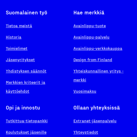
Suomalainen työ
Hae merkkiä
Tietoa meistä
Avainlippu-tuote
Historia
Avainlippu-palvelu
Toimielimet
Avainlippu-verkkokauppa
Jäsenyritykset
Design from Finland
Yhdistyksen säännöt
Yhteiskunnallinen yritys -
merkki
Merkkien kriteerit ja
käyttöehdot
Vuosimaksu
Opi ja innostu
Ollaan yhteyksissä
Tutkittua-tietopankki
Extranet-jäsenpalvelu
Koulutukset jäsenille
Yhteystiedot