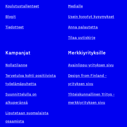
Koulutustallenteet
Medialle
Blogit
Usein kysytyt kysymykset
Tiedotteet
Anna palautetta
Tilaa uutiskirje
Kampanjat
Merkkiyrityksille
Nollatilanne
Avainlippu-yrityksen sivu
Tervetuloa kohti positiivista
Design from Finland -
työelämäpuhetta
yrityksen sivu
Suunnittelulla on
Yhteiskunnallinen Yritys -
alkuperänsä
merkkiyrityksen sivu
Liputetaan suomalaista
osaamista