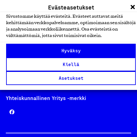
laskutus@suomalainentyo.fi
Evästeasetukset
Sivustomme käyttää evästeitä. Evästeet auttavat meitä
kehittämään verkkopalveluamme, optimoimaan sen sisältöjä
ja analysoimaan verkkoliikennettä. Osa evästeistä on
Avainlippu
välttämättömiä, jotta sivut toimisivat oikein.
Hyväksy
Kiellä
Design From Finland
Asetukset
Yhteiskunnallinen Yritys -merkki