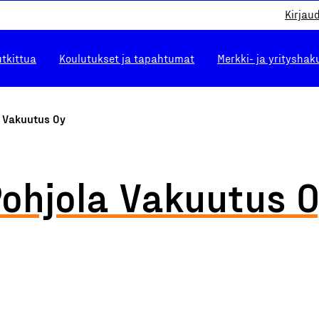
Kirjau
utkittua
Koulutukset ja tapahtumat
Merkki- ja yrityshak
a Vakuutus Oy
ohjola Vakuutus 