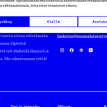
luamme, optimoimaan sen sisältöjä ja analysoimaan verkkoliike
Eteläranta 14,
n välttämättömiä, jotta sivut toimisivat oikein.
työmarkkinajärjestöistä
00130 Helsinki
ko suomalaisen
Finland
yväksy
Kiellä
Asetuk
asiakaspalvelu@suomalai
isöistä kansainvälisiin
laskutus@suomalainentyo
0 vuotta sitten edistämään
amaan ylpeyttä
ä työ yhdistää ihmisiä ja
aa. Me rakastamme työtä!
Opi ja innostu
Ollaan
K