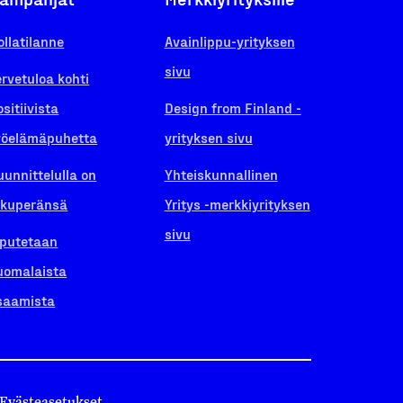
ollatilanne
Avainlippu-yrityksen
sivu
ervetuloa kohti
ositiivista
Design from Finland -
yöelämäpuhetta
yrityksen sivu
uunnittelulla on
Yhteiskunnallinen
lkuperänsä
Yritys -merkkiyrityksen
sivu
iputetaan
uomalaista
saamista
Evästeasetukset