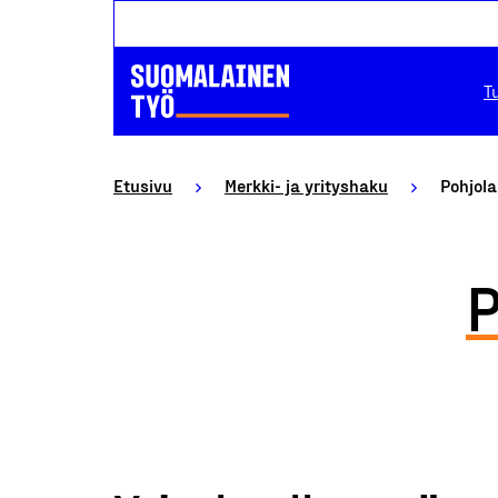
T
Etusivu
Merkki- ja yrityshaku
Pohjol
P