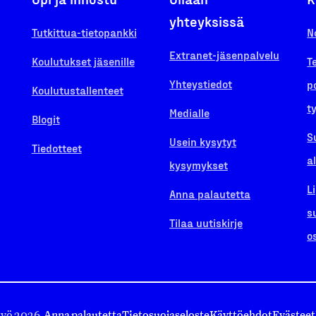
yhteyksissä
Tutkittua-tietopankki
N
Extranet-jäsenpalvelu
Koulutukset jäsenille
T
Yhteystiedot
p
Koulutustallenteet
t
Medialle
Blogit
S
Usein kysytyt
Tiedotteet
a
kysymykset
L
Anna palautetta
s
Tilaa uutiskirje
o
työ 2026.
Anna palautetta
Tietosuojaseloste
Käyttöehdot
Evästeet