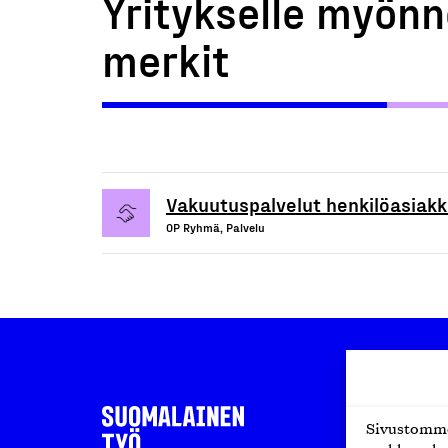
Yritykselle myönn
merkit
Vakuutuspalvelut henkilöasiakkai
OP Ryhmä, Palvelu
Sivustomme 