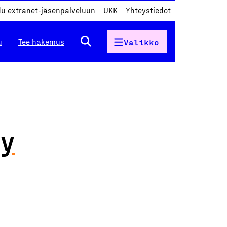
du extranet-jäsenpalveluun
UKK
Yhteystiedot
u
Tee hakemus
Valikko
Oy