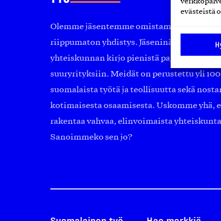
verkkopalve
evästeistä o
Olemme jäsentemme omistama puolueeton, 
riippumaton yhdistys. Jäseninämme on ko
H
yhteiskunnan kirjo pienistä pajoista ja yhte
suuryrityksiin. Meidät on perustettu yli 10
suomalaista työtä ja teollisuutta sekä nost
kotimaisesta osaamisesta. Uskomme yhä, ett
rakentaa vahvaa, elinvoimaista yhteiskunt
Sanoimmeko sen jo?
Suomalainen työ
Hae merkkiä