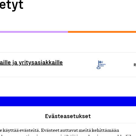
etyt
lle ja yritysasiakkaille
R
Evästeasetukset
Suomalainen työ ry
käyttää evästeitä. Evästeet auttavat meitä kehittämään