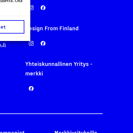
nnettä. Osa
set
Design From Finland
nentyo.fi
.fi
Yhteiskunnallinen Yritys -
merkki
ampanjat
Merkkiyrityksille