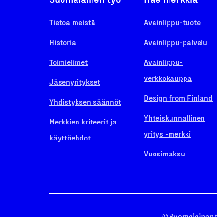
Tietoa meistä
Avainlippu-tuote
Historia
Avainlippu-palvelu
Toimielimet
Avainlippu-
verkkokauppa
Jäsenyritykset
Design from Finland
Yhdistyksen säännöt
Yhteiskunnallinen
Merkkien kriteerit ja
yritys -merkki
käyttöehdot
Vuosimaksu
© Suomalainen 