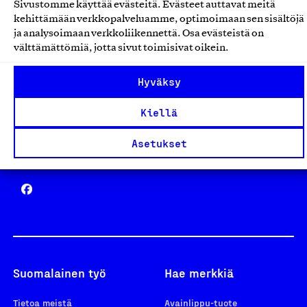
Sivustomme käyttää evästeitä. Evästeet auttavat meitä
Avainlippu
kehittämään verkkopalveluamme, optimoimaan sen sisältöjä
ja analysoimaan verkkoliikennettä. Osa evästeistä on
välttämättömiä, jotta sivut toimisivat oikein.
Hyväksy
Design From Finland
Kiellä
Asetukset
Yhteiskunnallinen Yritys -merkki
Suomalainen työ
Hae merkkiä
Tietoa meistä
Avainlippu-tuote