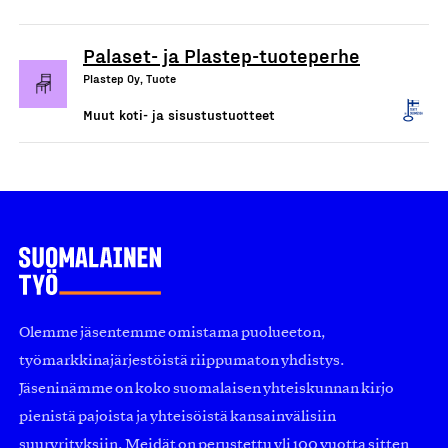
Palaset- ja Plastep-tuoteperhe
Plastep Oy, Tuote
Muut koti- ja sisustustuotteet
Olemme jäsentemme omistama puolueeton,
työmarkkinajärjestöistä riippumaton yhdistys.
Jäseninämme on koko suomalaisen yhteiskunnan kirjo
pienistä pajoista ja yhteisöistä kansainvälisiin
suuryrityksiin. Meidät on perustettu yli 100 vuotta sitten