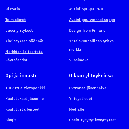
Historia
Avainlippu-palvelu
Toimielimet
Avainlippu-verkkokauppa
Jäsenyritykset
Design from Finland
Yhdistyksen säännöt
Yhteiskunnallinen yritys -
merkki
Merkkien kriteerit ja
käyttöehdot
Vuosimaksu
Opi ja innostu
Ollaan yhteyksissä
Tutkittua-tietopankki
Extranet-jäsenpalvelu
Koulutukset jäsenille
Yhteystiedot
Koulutustallenteet
Medialle
Blogit
Usein kysytyt kysymykset