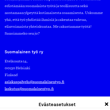
edistämään suomalaista työtä ja teollisuutta sekä
nostamaan ylpeyttä kotimaisesta osaamisesta. Uskomme
yhä, että työ yhdistää ihmisiä ja rakentaa vahvaa,
elinvoimaista yhteiskuntaa. Me rakastamme työtä!
Sanoimmeko sen jo?
Suomalainen työ ry
Eteläranta 14,
00130 Helsinki
Finland
asiakaspalvelu@suomalainentyo.fi
laskutus@suomalainentyo.fi
Evästeasetukset