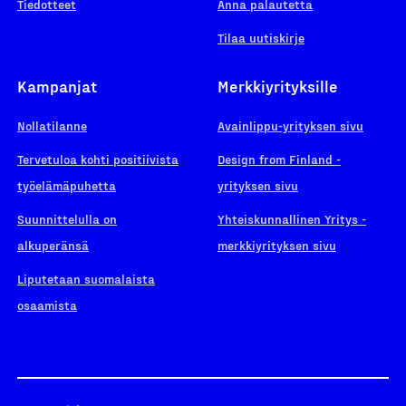
Tiedotteet
Anna palautetta
Tilaa uutiskirje
Kampanjat
Merkkiyrityksille
Nollatilanne
Avainlippu-yrityksen sivu
Tervetuloa kohti positiivista
Design from Finland -
työelämäpuhetta
yrityksen sivu
Suunnittelulla on
Yhteiskunnallinen Yritys -
alkuperänsä
merkkiyrityksen sivu
Liputetaan suomalaista
osaamista