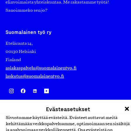
elinvoimaista yhteiskuntaa. Me rakastamme työtä!
Sanoimmeko sen jo?
Suomalainen työ ry
Eteläranta 14,
00130 Helsinki
Finland
asiakaspalvelu@suomalainentyo.fi
laskutus@suomalainentyo.fi
Avainlippu
Evästeasetukset
Sivustomme käyttää evästeitä. Evästeet auttavat meitä
kehittämään verkkopalveluamme, optimoimaan sen sisältöjä
ja analysoimaan verkkoliikennettä. Osa evästeistä on