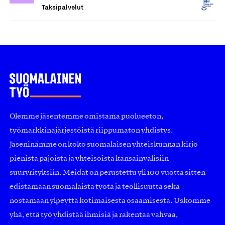
Taksipalvelut
Olemme jäsentemme omistama puolueeton,
työmarkkinajärjestöistä riippumaton yhdistys.
Jäseninämme on koko suomalaisen yhteiskunnan kirjo
pienistä pajoista ja yhteisöistä kansainvälisiin
suuryrityksiin. Meidät on perustettu yli 100 vuotta sitten
edistämään suomalaista työtä ja teollisuutta sekä
nostamaan ylpeyttä kotimaisesta osaamisesta. Uskomme
yhä, että työ yhdistää ihmisiä ja rakentaa vahvaa,