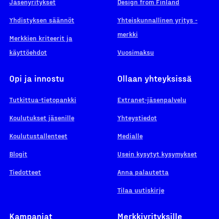
Jäsenyritykset
Design from Finland
Yhdistyksen säännöt
Yhteiskunnallinen yritys -
merkki
Merkkien kriteerit ja
käyttöehdot
Vuosimaksu
Opi ja innostu
Ollaan yhteyksissä
Tutkittua-tietopankki
Extranet-jäsenpalvelu
Koulutukset jäsenille
Yhteystiedot
Koulutustallenteet
Medialle
Blogit
Usein kysytyt kysymykset
Tiedotteet
Anna palautetta
Tilaa uutiskirje
Kampanjat
Merkkiyrityksille