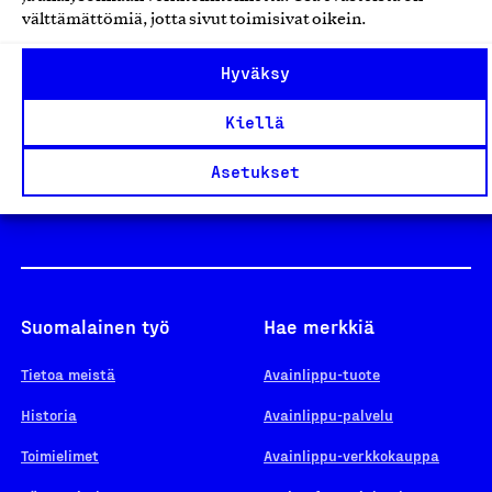
välttämättömiä, jotta sivut toimisivat oikein.
Design From Finland
Hyväksy
Kiellä
Yhteiskunnallinen Yritys -merkki
Asetukset
Suomalainen työ
Hae merkkiä
Tietoa meistä
Avainlippu-tuote
Historia
Avainlippu-palvelu
Toimielimet
Avainlippu-verkkokauppa