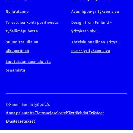
Nollatilanne
Avainlippu-yrityksen sivu
Tervetuloa kohti positiivista
Design from Finland -
työelämäpuhetta
yrityksen sivu
Suunnittelulla on
Yhteiskunnallinen Yritys -
alkuperänsä
merkkiyrityksen sivu
Liputetaan suomalaista
osaamista
© Suomalainen työ 2026.
Anna palautetta
Tietosuojaseloste
Käyttöehdot
Evästeet
Evästeasetukset