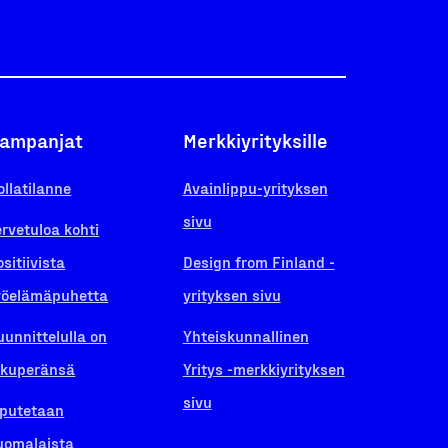
ampanjat
Merkkiyrityksille
ollatilanne
Avainlippu-yrityksen
sivu
ervetuloa kohti
ositiivista
Design from Finland -
yöelämäpuhetta
yrityksen sivu
uunnittelulla on
Yhteiskunnallinen
lkuperänsä
Yritys -merkkiyrityksen
sivu
iputetaan
uomalaista