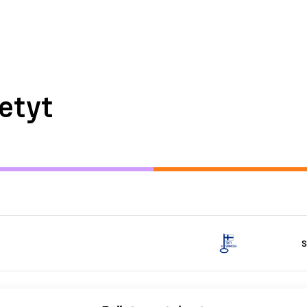
etyt
S