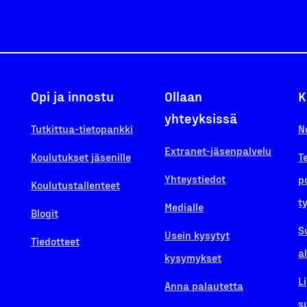
Opi ja innostu
Ollaan
K
yhteyksissä
Tutkittua-tietopankki
N
Extranet-jäsenpalvelu
Koulutukset jäsenille
T
Yhteystiedot
p
Koulutustallenteet
t
Medialle
Blogit
S
Usein kysytyt
Tiedotteet
a
kysymykset
L
Anna palautetta
s