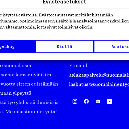
Evästeasetukset
käyttää evästeitä. Evästeet auttavat meitä kehittämään
luamme, optimoimaan sen sisältöjä ja analysoimaan verkkoliike
n välttämättömiä, jotta sivut toimisivat oikein.
Suomalainen työ ry
yväksy
Kiellä
Asetuk
Eteläranta 14,
työmarkkinajärjestöistä
00130 Helsinki
ko suomalaisen
Finland
asiakaspalvelu@suomalai
isöistä kansainvälisiin
laskutus@suomalainentyo
0 vuotta sitten edistämään
amaan ylpeyttä
ä työ yhdistää ihmisiä ja
aa. Me rakastamme työtä!