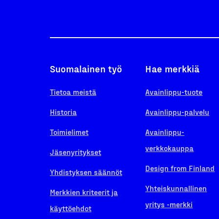
Suomalainen työ
Hae merkkiä
Tietoa meistä
Avainlippu-tuote
Historia
Avainlippu-palvelu
Toimielimet
Avainlippu-
verkkokauppa
Jäsenyritykset
Design from Finland
Yhdistyksen säännöt
Yhteiskunnallinen
Merkkien kriteerit ja
yritys -merkki
käyttöehdot