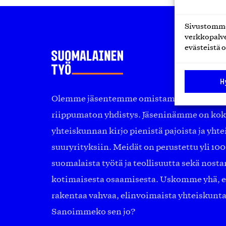
Sivustomme 
verkkopalve
evästeistä o
H
Olemme jäsentemme omistama puolueeton, 
riippumaton yhdistys. Jäseninämme on ko
yhteiskunnan kirjo pienistä pajoista ja yhte
suuryrityksiin. Meidät on perustettu yli 10
suomalaista työtä ja teollisuutta sekä nost
kotimaisesta osaamisesta. Uskomme yhä, ett
rakentaa vahvaa, elinvoimaista yhteiskunt
Sanoimmeko sen jo?