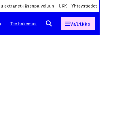
du extranet-jäsenpalveluun
UKK
Yhteystiedot
u
Tee hakemus
Valikko