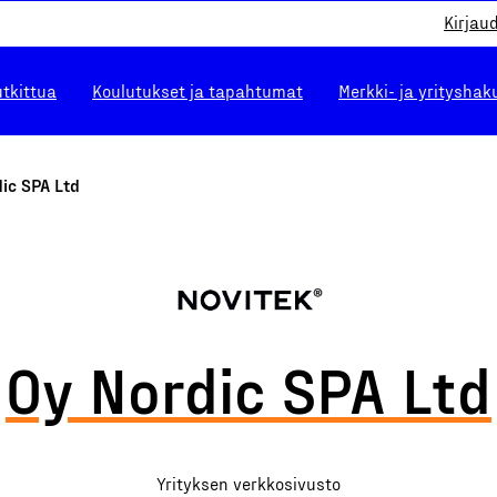
Kirjau
utkittua
Koulutukset ja tapahtumat
Merkki- ja yrityshak
ic SPA Ltd
Oy Nordic SPA Ltd
Yrityksen verkkosivusto