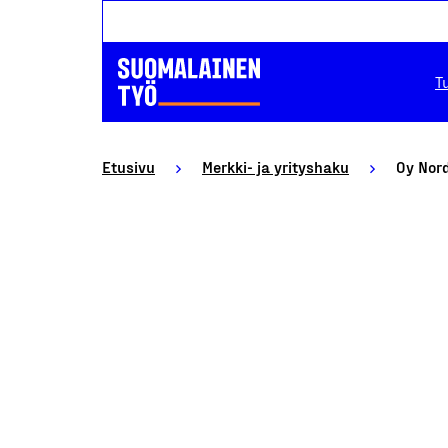
T
Etusivu
Merkki- ja yrityshaku
Oy Nord