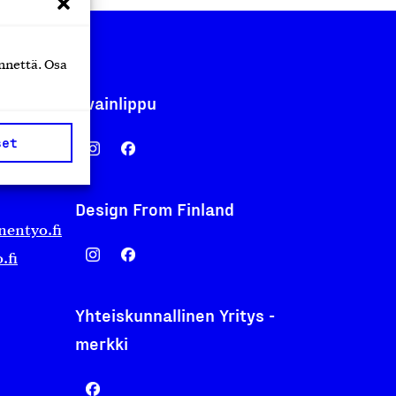
nnettä. Osa
Avainlippu
set
Design From Finland
nentyo.fi
.fi
Yhteiskunnallinen Yritys -
merkki