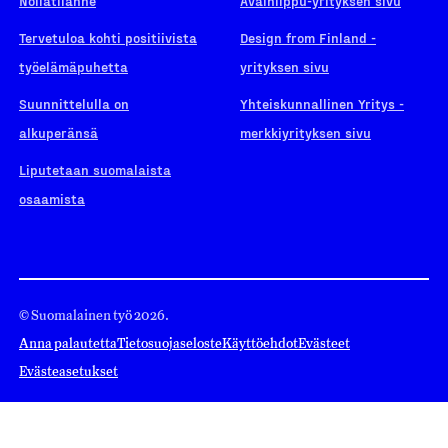
Nollatilanne
Avainlippu-yrityksen sivu
Tervetuloa kohti positiivista
Design from Finland -
työelämäpuhetta
yrityksen sivu
Suunnittelulla on
Yhteiskunnallinen Yritys -
alkuperänsä
merkkiyrityksen sivu
Liputetaan suomalaista
osaamista
© Suomalainen työ 2026.
Anna palautetta
Tietosuojaseloste
Käyttöehdot
Evästeet
Evästeasetukset