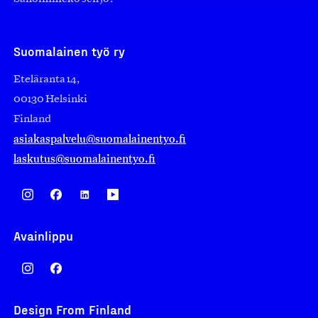
Suomalainen työ ry
Eteläranta 14,
00130 Helsinki
Finland
asiakaspalvelu@suomalainentyo.fi
laskutus@suomalainentyo.fi
Avainlippu
Design From Finland