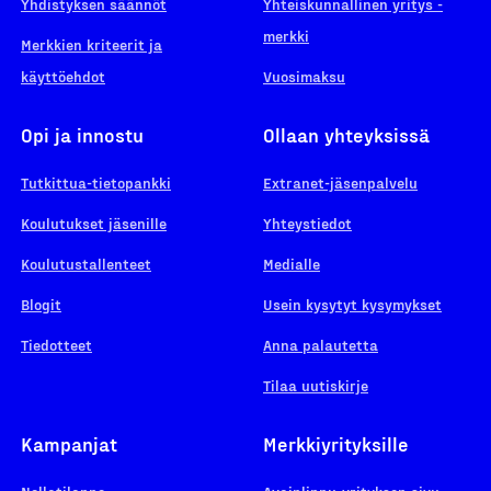
Yhdistyksen säännöt
Yhteiskunnallinen yritys -
merkki
Merkkien kriteerit ja
käyttöehdot
Vuosimaksu
Opi ja innostu
Ollaan yhteyksissä
Tutkittua-tietopankki
Extranet-jäsenpalvelu
Koulutukset jäsenille
Yhteystiedot
Koulutustallenteet
Medialle
Blogit
Usein kysytyt kysymykset
Tiedotteet
Anna palautetta
Tilaa uutiskirje
Kampanjat
Merkkiyrityksille