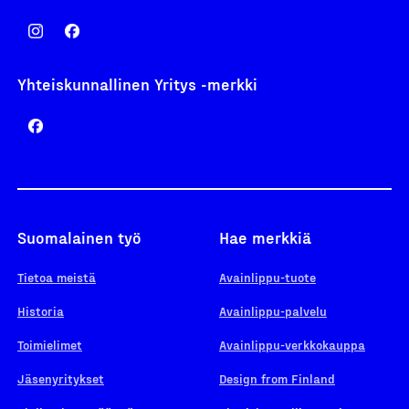
Yhteiskunnallinen Yritys -merkki
Suomalainen työ
Hae merkkiä
Tietoa meistä
Avainlippu-tuote
Historia
Avainlippu-palvelu
Toimielimet
Avainlippu-verkkokauppa
Jäsenyritykset
Design from Finland