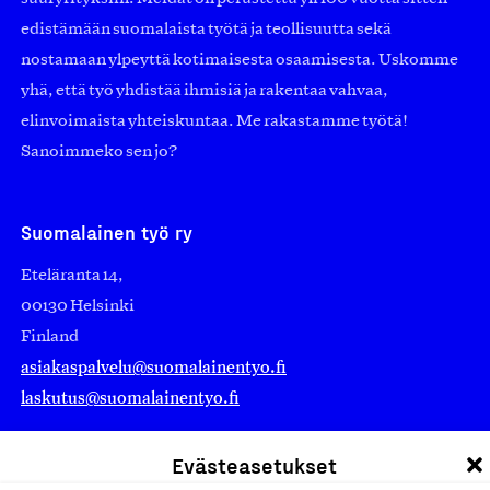
edistämään suomalaista työtä ja teollisuutta sekä
nostamaan ylpeyttä kotimaisesta osaamisesta. Uskomme
yhä, että työ yhdistää ihmisiä ja rakentaa vahvaa,
elinvoimaista yhteiskuntaa. Me rakastamme työtä!
Sanoimmeko sen jo?
Suomalainen työ ry
Eteläranta 14,
00130 Helsinki
Finland
asiakaspalvelu@suomalainentyo.fi
laskutus@suomalainentyo.fi
Evästeasetukset