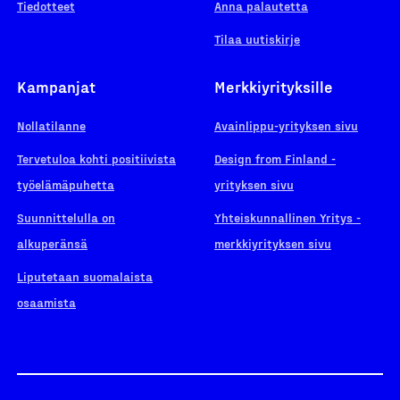
Tiedotteet
Anna palautetta
Tilaa uutiskirje
Kampanjat
Merkkiyrityksille
Nollatilanne
Avainlippu-yrityksen sivu
Tervetuloa kohti positiivista
Design from Finland -
työelämäpuhetta
yrityksen sivu
Suunnittelulla on
Yhteiskunnallinen Yritys -
alkuperänsä
merkkiyrityksen sivu
Liputetaan suomalaista
osaamista