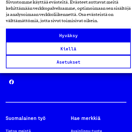
Sivustomme käyttää evästeitä. Evästeet auttavat meitä
Avainlippu
kehittämään verkkopalveluamme, optimoimaan sen sisältöjä
ja analysoimaan verkkoliikennettä. Osa evästeistä on
välttämättömiä, jotta sivut toimisivat oikein.
Hyväksy
Design From Finland
Kiellä
Asetukset
Yhteiskunnallinen Yritys -merkki
Suomalainen työ
Hae merkkiä
Tietoa meistä
Avainlippu-tuote