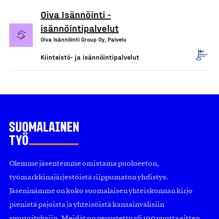
Oiva Isännöinti -
isännöintipalvelut
Oiva Isännöinti Group Oy, Palvelu
Kiinteistö- ja isännöintipalvelut
Olemme jäsentemme omistama puolueeton,
työmarkkinajärjestöistä riippumaton yhdistys.
Jäseninämme on koko suomalaisen yhteiskunnan kirjo
pienistä pajoista ja yhteisöistä kansainvälisiin
suuryrityksiin. Meidät on perustettu yli 100 vuotta sitten