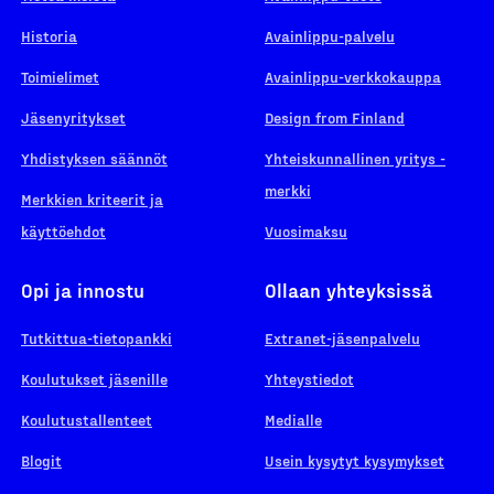
Historia
Avainlippu-palvelu
Toimielimet
Avainlippu-verkkokauppa
Jäsenyritykset
Design from Finland
Yhdistyksen säännöt
Yhteiskunnallinen yritys -
merkki
Merkkien kriteerit ja
käyttöehdot
Vuosimaksu
Opi ja innostu
Ollaan yhteyksissä
Tutkittua-tietopankki
Extranet-jäsenpalvelu
Koulutukset jäsenille
Yhteystiedot
Koulutustallenteet
Medialle
Blogit
Usein kysytyt kysymykset