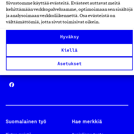
Sivustomme käyttää evästeitä. Evästeet auttavat meitä
Avainlippu
kehittämään verkkopalveluamme, optimoimaan sen sisältöjä
ja analysoimaan verkkoliikennettä. Osa evästeistä on
välttämättömiä, jotta sivut toimisivat oikein.
Hyväksy
Design From Finland
Kiellä
Asetukset
Yhteiskunnallinen Yritys -merkki
Suomalainen työ
Hae merkkiä