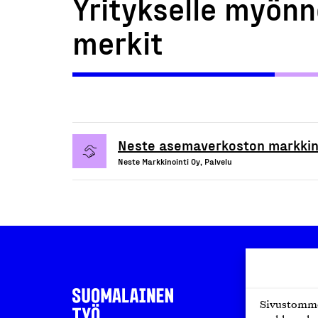
Yritykselle myönn
merkit
Neste asemaverkoston markkino
Neste Markkinointi Oy, Palvelu
Sivustomme 