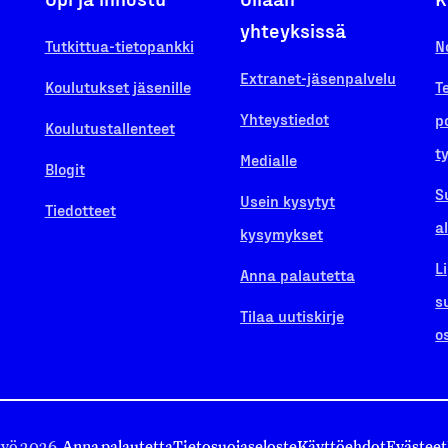
yhteyksissä
Tutkittua-tietopankki
N
Extranet-jäsenpalvelu
Koulutukset jäsenille
T
Yhteystiedot
p
Koulutustallenteet
t
Medialle
Blogit
S
Usein kysytyt
Tiedotteet
a
kysymykset
L
Anna palautetta
s
Tilaa uutiskirje
o
työ 2026.
Anna palautetta
Tietosuojaseloste
Käyttöehdot
Evästeet