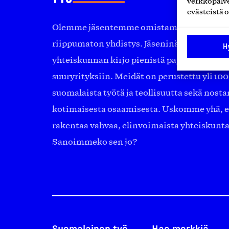
verkkopalve
evästeistä o
Olemme jäsentemme omistama puolueeton, 
riippumaton yhdistys. Jäseninämme on ko
H
yhteiskunnan kirjo pienistä pajoista ja yhte
suuryrityksiin. Meidät on perustettu yli 10
suomalaista työtä ja teollisuutta sekä nost
kotimaisesta osaamisesta. Uskomme yhä, ett
rakentaa vahvaa, elinvoimaista yhteiskunt
Sanoimmeko sen jo?
Suomalainen työ
Hae merkkiä