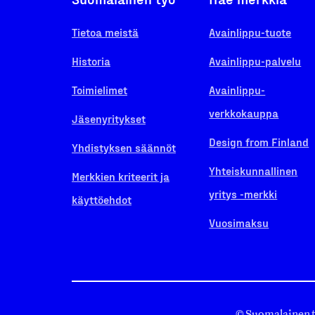
Tietoa meistä
Avainlippu-tuote
Historia
Avainlippu-palvelu
Toimielimet
Avainlippu-
verkkokauppa
Jäsenyritykset
Design from Finland
Yhdistyksen säännöt
Yhteiskunnallinen
Merkkien kriteerit ja
yritys -merkki
käyttöehdot
Vuosimaksu
© Suomalainen 