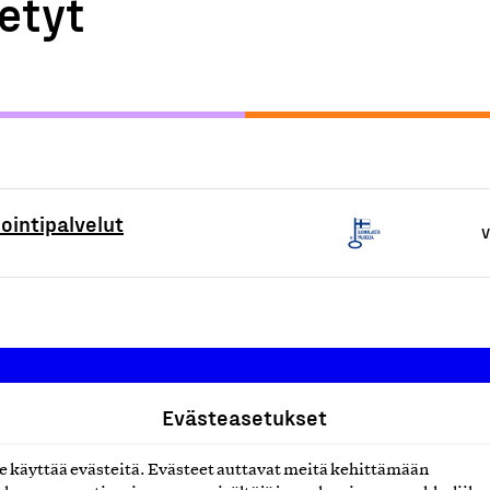
etyt
intipalvelut
V
Evästeasetukset
Suomalainen työ ry
käyttää evästeitä. Evästeet auttavat meitä kehittämään