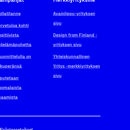
ollatilanne
Avainlippu-yrityksen
sivu
ervetuloa kohti
ositiivista
Design from Finland -
yöelämäpuhetta
yrityksen sivu
uunnittelulla on
Yhteiskunnallinen
lkuperänsä
Yritys -merkkiyrityksen
sivu
iputetaan
uomalaista
saamista
Evästeasetukset