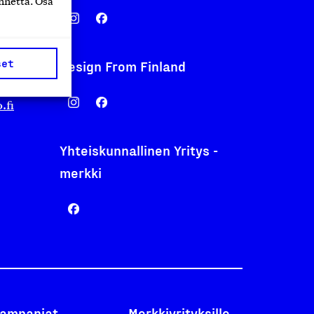
nnettä. Osa
set
Design From Finland
nentyo.fi
.fi
Yhteiskunnallinen Yritys -
merkki
ampanjat
Merkkiyrityksille