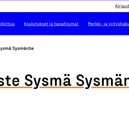
Kirjau
utkittua
Koulutukset ja tapahtumat
Merkki- ja yrityshak
Sysmä Sysmäntie
ste Sysmä Sysmän