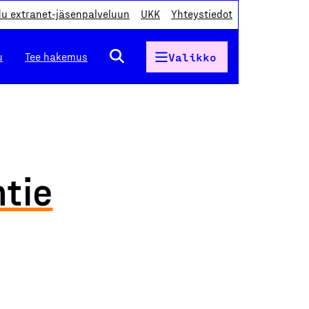
du extranet-jäsenpalveluun
UKK
Yhteystiedot
u
Tee hakemus
Valikko
tie