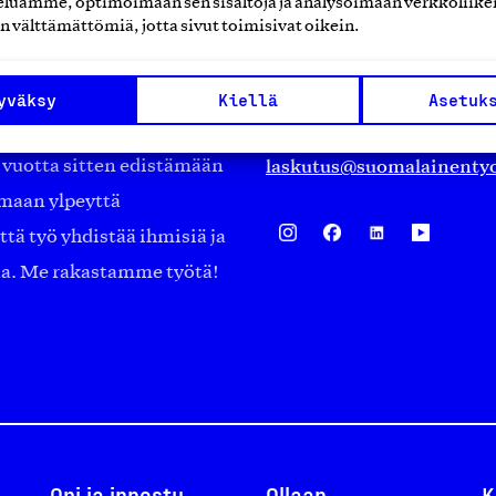
luamme, optimoimaan sen sisältöjä ja analysoimaan verkkoliike
Eteläranta 14,
n välttämättömiä, jotta sivut toimisivat oikein.
työmarkkinajärjestöistä
00130 Helsinki
ko suomalaisen
Finland
yväksy
Kiellä
Asetuk
asiakaspalvelu@suomalai
isöistä kansainvälisiin
laskutus@suomalainentyo
0 vuotta sitten edistämään
amaan ylpeyttä
ä työ yhdistää ihmisiä ja
aa. Me rakastamme työtä!
Opi ja innostu
Ollaan
K