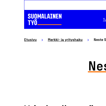
T
Etusivu
Merkki- ja yrityshaku
Neste 
Ne