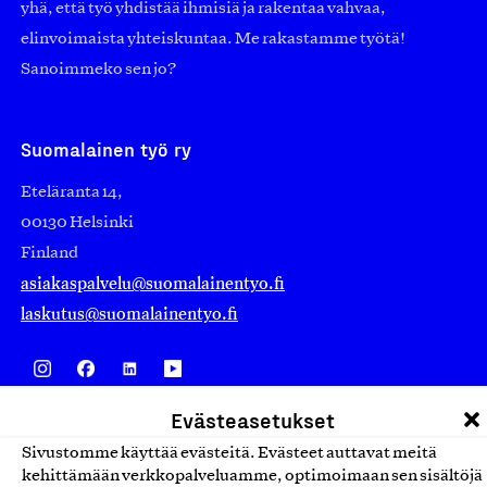
yhä, että työ yhdistää ihmisiä ja rakentaa vahvaa,
elinvoimaista yhteiskuntaa. Me rakastamme työtä!
Sanoimmeko sen jo?
Suomalainen työ ry
Eteläranta 14,
00130 Helsinki
Finland
asiakaspalvelu@suomalainentyo.fi
laskutus@suomalainentyo.fi
Evästeasetukset
Avainlippu
Sivustomme käyttää evästeitä. Evästeet auttavat meitä
kehittämään verkkopalveluamme, optimoimaan sen sisältöjä