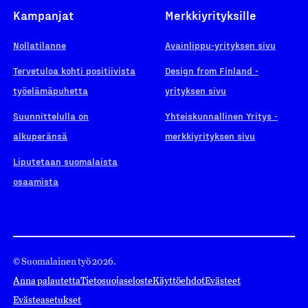
Kampanjat
Merkkiyrityksille
Nollatilanne
Avainlippu-yrityksen sivu
Tervetuloa kohti positiivista
Design from Finland -
työelämäpuhetta
yrityksen sivu
Suunnittelulla on
Yhteiskunnallinen Yritys -
alkuperänsä
merkkiyrityksen sivu
Liputetaan suomalaista
osaamista
© Suomalainen työ 2026.
Anna palautetta
Tietosuojaseloste
Käyttöehdot
Evästeet
Evästeasetukset