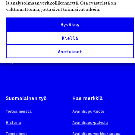
ja analysoimaan verkkoliikennettä. Osa evästeistä on
välttämättömiä, jotta sivut toimisivat oikein.
Design From Finland
Hyväksy
Kiellä
Yhteiskunnallinen Yritys -merkki
Asetukset
Suomalainen työ
Hae merkkiä
Tietoa meistä
Avainlippu-tuote
Historia
Avainlippu-palvelu
Toimielimet
Avainlippu-verkkokauppa