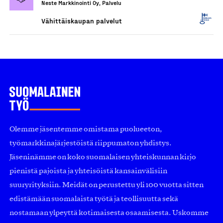
Neste Markkinointi Oy, Palvelu
Vähittäiskaupan palvelut
Olemme jäsentemme omistama puolueeton,
työmarkkinajärjestöistä riippumaton yhdistys.
Jäseninämme on koko suomalaisen yhteiskunnan kirjo
pienistä pajoista ja yhteisöistä kansainvälisiin
suuryrityksiin. Meidät on perustettu yli 100 vuotta sitten
edistämään suomalaista työtä ja teollisuutta sekä
nostamaan ylpeyttä kotimaisesta osaamisesta. Uskomme