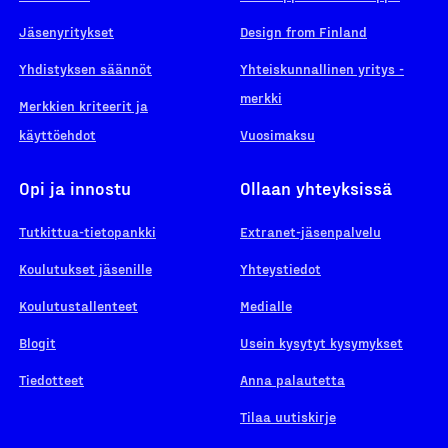
Jäsenyritykset
Design from Finland
Yhdistyksen säännöt
Yhteiskunnallinen yritys -
merkki
Merkkien kriteerit ja
käyttöehdot
Vuosimaksu
Opi ja innostu
Ollaan yhteyksissä
Tutkittua-tietopankki
Extranet-jäsenpalvelu
Koulutukset jäsenille
Yhteystiedot
Koulutustallenteet
Medialle
Blogit
Usein kysytyt kysymykset
Tiedotteet
Anna palautetta
Tilaa uutiskirje