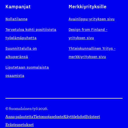
Kampanjat
Merkkiyrityksille
Nollatilanne
Avainlippu-yrityksen sivu
Tervetuloa kohti positiivista
Design from Finland -
työelämäpuhetta
yrityksen sivu
Suunnittelulla on
Yhteiskunnallinen Yritys -
alkuperänsä
merkkiyrityksen sivu
Liputetaan suomalaista
osaamista
© Suomalainen työ 2026.
Anna palautetta
Tietosuojaseloste
Käyttöehdot
Evästeet
Evästeasetukset