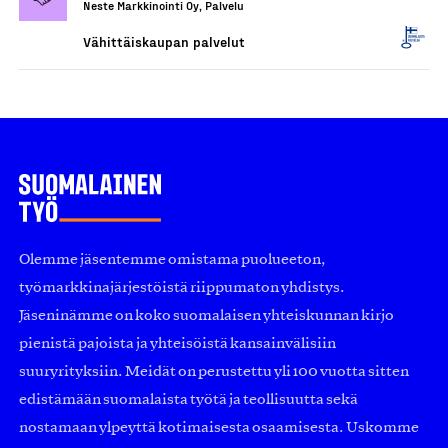
Neste Markkinointi Oy, Palvelu
Vähittäiskaupan palvelut
Olemme jäsentemme omistama puolueeton,
työmarkkinajärjestöistä riippumaton yhdistys.
Jäseninämme on koko suomalaisen yhteiskunnan kirjo
pienistä pajoista ja yhteisöistä kansainvälisiin
suuryrityksiin. Meidät on perustettu yli 100 vuotta sitten
edistämään suomalaista työtä ja teollisuutta sekä
nostamaan ylpeyttä kotimaisesta osaamisesta. Uskomme