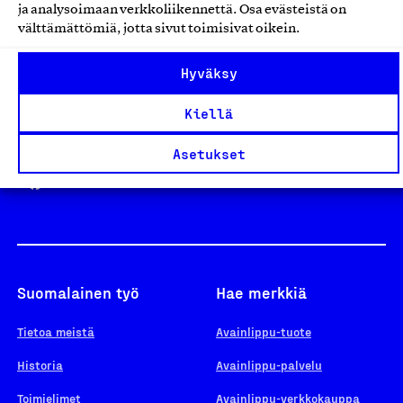
ja analysoimaan verkkoliikennettä. Osa evästeistä on
välttämättömiä, jotta sivut toimisivat oikein.
Design From Finland
Hyväksy
Kiellä
Yhteiskunnallinen Yritys -merkki
Asetukset
Suomalainen työ
Hae merkkiä
Tietoa meistä
Avainlippu-tuote
Historia
Avainlippu-palvelu
Toimielimet
Avainlippu-verkkokauppa