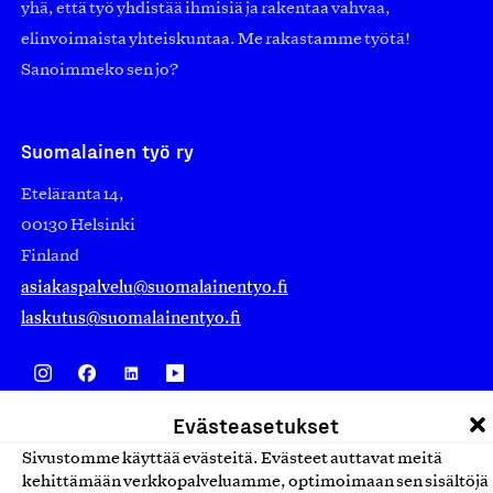
yhä, että työ yhdistää ihmisiä ja rakentaa vahvaa,
elinvoimaista yhteiskuntaa. Me rakastamme työtä!
Sanoimmeko sen jo?
Suomalainen työ ry
Eteläranta 14,
00130 Helsinki
Finland
asiakaspalvelu@suomalainentyo.fi
laskutus@suomalainentyo.fi
Evästeasetukset
Avainlippu
Sivustomme käyttää evästeitä. Evästeet auttavat meitä
kehittämään verkkopalveluamme, optimoimaan sen sisältöjä