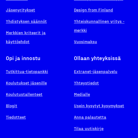
Jäsenyritykset
Design from Finland
Yhdistyksen säännöt
Yhteiskunnallinen yritys -
merkki
Merkkien kriteerit ja
käyttöehdot
Vuosimaksu
Opi ja innostu
Ollaan yhteyksissä
Tutkittua-tietopankki
Extranet-jäsenpalvelu
Koulutukset jäsenille
Yhteystiedot
Koulutustallenteet
Medialle
Blogit
Usein kysytyt kysymykset
Tiedotteet
Anna palautetta
Tilaa uutiskirje