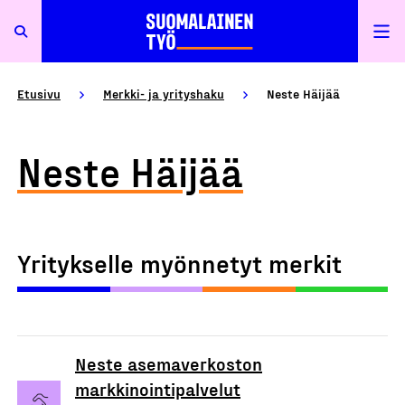
Etusivu
Merkki- ja yrityshaku
Neste Häijää
Neste Häijää
Yritykselle myönnetyt merkit
Neste asemaverkoston
markkinointipalvelut