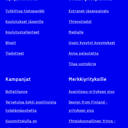
Tutkittua-tietopankki
Extranet-jäsenpalvelu
Koulutukset jäsenille
Yhteystiedot
Koulutustallenteet
Medialle
Blogit
Usein kysytyt kysymykset
Tiedotteet
Anna palautetta
Tilaa uutiskirje
Kampanjat
Merkkiyrityksille
Nollatilanne
Avainlippu-yrityksen sivu
Tervetuloa kohti positiivista
Design from Finland -
työelämäpuhetta
yrityksen sivu
Suunnittelulla on
Yhteiskunnallinen Yritys -