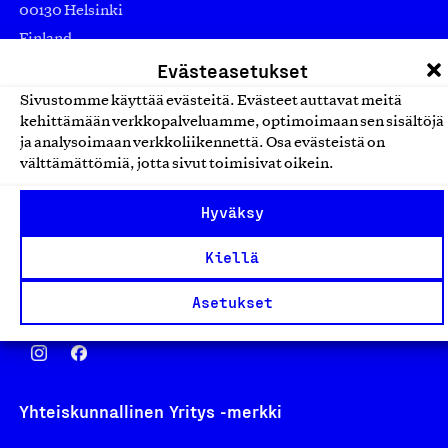
00130 Helsinki
Finland
asiakaspalvelu@suomalainentyo.fi
Evästeasetukset
laskutus@suomalainentyo.fi
Sivustomme käyttää evästeitä. Evästeet auttavat meitä
kehittämään verkkopalveluamme, optimoimaan sen sisältöjä
ja analysoimaan verkkoliikennettä. Osa evästeistä on
välttämättömiä, jotta sivut toimisivat oikein.
Avainlippu
Hyväksy
Kiellä
Asetukset
Design From Finland
Yhteiskunnallinen Yritys -merkki