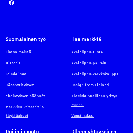
Suomalainen työ
Hae merkkiä
Tietoa meistä
Avainlippu-tuote
Historia
Avainlippu-palvelu
Toimielimet
Avainlippu-verkkokauppa
Jäsenyritykset
Design from Finland
Yhdistyksen säännöt
Yhteiskunnallinen yritys -
merkki
Merkkien kriteerit ja
käyttöehdot
Vuosimaksu
Opi ja innostu
Ollaan yhteyksissä