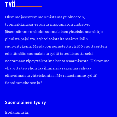
Olemme jäsentemme omistama puolueeton,
työmarkkinajärjestöistä riippumaton yhdistys.
Jäseninämme on koko suomalaisen yhteiskunnan kirjo
pienistä pajoista ja yhteisöistä kansainvälisiin
suuryrityksiin. Meidät on perustettu yli 100 vuotta sitten
edistämään suomalaista työtä ja teollisuutta sekä
nostamaan ylpeyttä kotimaisesta osaamisesta. Uskomme
yhä, että työ yhdistää ihmisiä ja rakentaa vahvaa,
elinvoimaista yhteiskuntaa. Me rakastamme työtä!
Sanoimmeko sen jo?
Suomalainen työ ry
Eteläranta 14,