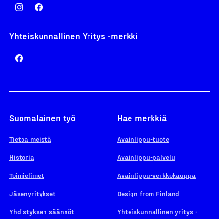
Yhteiskunnallinen Yritys -merkki
Suomalainen työ
Hae merkkiä
Tietoa meistä
Avainlippu-tuote
Historia
Avainlippu-palvelu
Toimielimet
Avainlippu-verkkokauppa
Jäsenyritykset
Design from Finland
Yhdistyksen säännöt
Yhteiskunnallinen yritys -