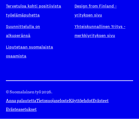
Tervetuloa kohti positiivista
Design from Finland -
työelämäpuhetta
yrityksen sivu
Suunnittelulla on
Yhteiskunnallinen Yritys -
alkuperänsä
merkkiyrityksen sivu
Liputetaan suomalaista
osaamista
© Suomalainen työ 2026.
Anna palautetta
Tietosuojaseloste
Käyttöehdot
Evästeet
Evästeasetukset