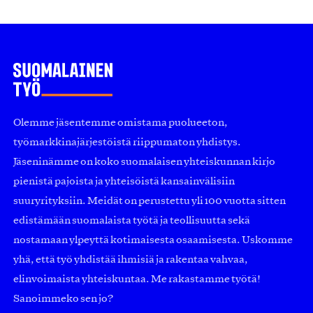
Olemme jäsentemme omistama puolueeton,
työmarkkinajärjestöistä riippumaton yhdistys.
Jäseninämme on koko suomalaisen yhteiskunnan kirjo
pienistä pajoista ja yhteisöistä kansainvälisiin
suuryrityksiin. Meidät on perustettu yli 100 vuotta sitten
edistämään suomalaista työtä ja teollisuutta sekä
nostamaan ylpeyttä kotimaisesta osaamisesta. Uskomme
yhä, että työ yhdistää ihmisiä ja rakentaa vahvaa,
elinvoimaista yhteiskuntaa. Me rakastamme työtä!
Sanoimmeko sen jo?