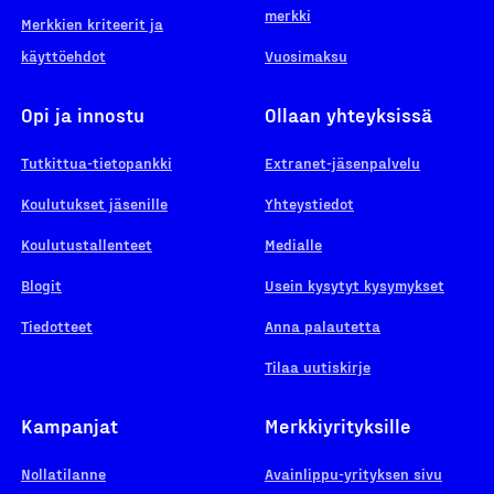
merkki
Merkkien kriteerit ja
käyttöehdot
Vuosimaksu
Opi ja innostu
Ollaan yhteyksissä
Tutkittua-tietopankki
Extranet-jäsenpalvelu
Koulutukset jäsenille
Yhteystiedot
Koulutustallenteet
Medialle
Blogit
Usein kysytyt kysymykset
Tiedotteet
Anna palautetta
Tilaa uutiskirje
Kampanjat
Merkkiyrityksille
Nollatilanne
Avainlippu-yrityksen sivu