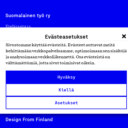
Suomalainen työ ry
Eteläranta 14,
00130 Helsinki
Evästeasetukset
Finland
Sivustomme käyttää evästeitä. Evästeet auttavat meitä
asiakaspalvelu@suomalainentyo.fi
kehittämään verkkopalveluamme, optimoimaan sen sisältöjä
ja analysoimaan verkkoliikennettä. Osa evästeistä on
laskutus@suomalainentyo.fi
välttämättömiä, jotta sivut toimisivat oikein.
Hyväksy
Avainlippu
Kiellä
Asetukset
Design From Finland