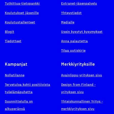
Tutkittua-tietopankki
Extranet-jäsenpalvelu
Koulutukset jäsenille
Yhteystiedot
Koulutustallenteet
Medialle
Blogit
Usein kysytyt kysymykset
Tiedotteet
Anna palautetta
Tilaa uutiskirje
Kampanjat
Merkkiyrityksille
Nollatilanne
Avainlippu-yrityksen sivu
Tervetuloa kohti positiivista
Design from Finland -
työelämäpuhetta
yrityksen sivu
Suunnittelulla on
Yhteiskunnallinen Yritys -
alkuperänsä
merkkiyrityksen sivu