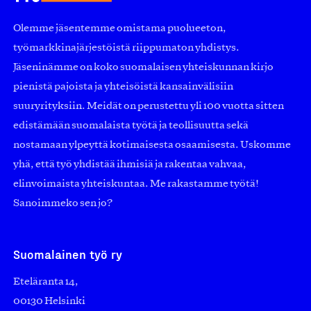
Olemme jäsentemme omistama puolueeton,
työmarkkinajärjestöistä riippumaton yhdistys.
Jäseninämme on koko suomalaisen yhteiskunnan kirjo
pienistä pajoista ja yhteisöistä kansainvälisiin
suuryrityksiin. Meidät on perustettu yli 100 vuotta sitten
edistämään suomalaista työtä ja teollisuutta sekä
nostamaan ylpeyttä kotimaisesta osaamisesta. Uskomme
yhä, että työ yhdistää ihmisiä ja rakentaa vahvaa,
elinvoimaista yhteiskuntaa. Me rakastamme työtä!
Sanoimmeko sen jo?
Suomalainen työ ry
Eteläranta 14,
00130 Helsinki