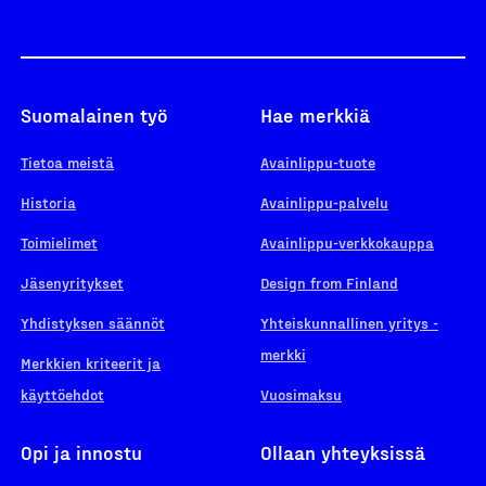
Suomalainen työ
Hae merkkiä
Tietoa meistä
Avainlippu-tuote
Historia
Avainlippu-palvelu
Toimielimet
Avainlippu-verkkokauppa
Jäsenyritykset
Design from Finland
Yhdistyksen säännöt
Yhteiskunnallinen yritys -
merkki
Merkkien kriteerit ja
käyttöehdot
Vuosimaksu
Opi ja innostu
Ollaan yhteyksissä