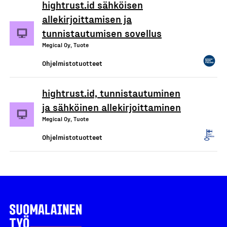
hightrust.id sähköisen
allekirjoittamisen ja
tunnistautumisen sovellus
Megical Oy, Tuote
Ohjelmistotuotteet
hightrust.id, tunnistautuminen
ja sähköinen allekirjoittaminen
Megical Oy, Tuote
Ohjelmistotuotteet