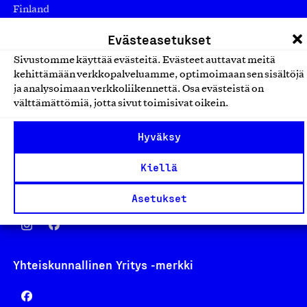
Finland
asiakaspalvelu@suomalainentyo.fi
Evästeasetukset
laskutus@suomalainentyo.fi
Sivustomme käyttää evästeitä. Evästeet auttavat meitä
kehittämään verkkopalveluamme, optimoimaan sen sisältöjä
ja analysoimaan verkkoliikennettä. Osa evästeistä on
välttämättömiä, jotta sivut toimisivat oikein.
Avainlippu
Hyväksy
Kiellä
Design From Finland
Asetukset
Yhteiskunnallinen Yritys -merkki