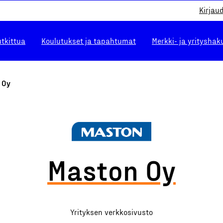
Kirjau
utkittua
Koulutukset ja tapahtumat
Merkki- ja yrityshak
 Oy
Maston Oy
Yrityksen verkkosivusto