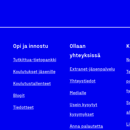
Opi ja innostu
Ollaan
K
yhteyksissä
Tutkittua-tietopankki
N
Extranet-jäsenpalvelu
Koulutukset jäsenille
T
Yhteystiedot
p
Koulutustallenteet
t
Medialle
Blogit
S
Usein kysytyt
Tiedotteet
a
kysymykset
L
Anna palautetta