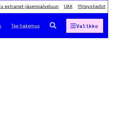
du extranet-jäsenpalveluun
UKK
Yhteystiedot
u
Tee hakemus
Valikko