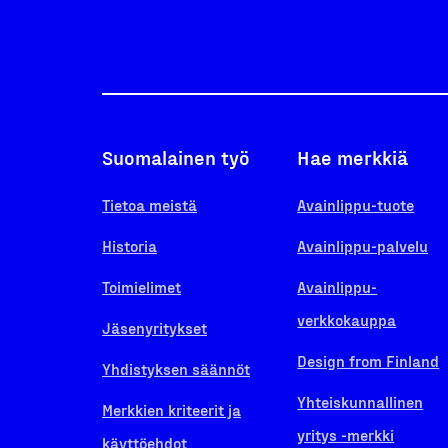
Suomalainen työ
Hae merkkiä
Tietoa meistä
Avainlippu-tuote
Historia
Avainlippu-palvelu
Toimielimet
Avainlippu-
verkkokauppa
Jäsenyritykset
Design from Finland
Yhdistyksen säännöt
Yhteiskunnallinen
Merkkien kriteerit ja
yritys -merkki
käyttöehdot