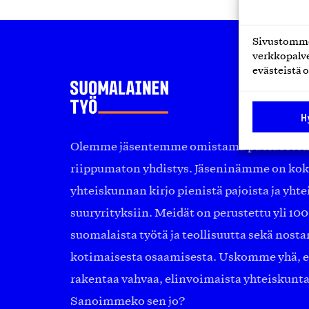
Sivustomme 
verkkopalve
evästeistä o
H
Olemme jäsentemme omistama puolueeton, 
riippumaton yhdistys. Jäseninämme on ko
yhteiskunnan kirjo pienistä pajoista ja yhte
suuryrityksiin. Meidät on perustettu yli 10
suomalaista työtä ja teollisuutta sekä nost
kotimaisesta osaamisesta. Uskomme yhä, ett
rakentaa vahvaa, elinvoimaista yhteiskunt
Sanoimmeko sen jo?