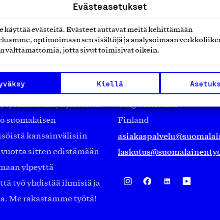
Evästeasetukset
käyttää evästeitä. Evästeet auttavat meitä kehittämään
luamme, optimoimaan sen sisältöjä ja analysoimaan verkkoliike
n välttämättömiä, jotta sivut toimisivat oikein.
Suomalainen työ ry
yväksy
Kiellä
Asetuk
Eteläranta 14,
työmarkkinajärjestöistä
00130 Helsinki
ko suomalaisen
Finland
asiakaspalvelu@suomalai
isöistä kansainvälisiin
laskutus@suomalainentyo
0 vuotta sitten edistämään
amaan ylpeyttä
ä työ yhdistää ihmisiä ja
aa. Me rakastamme työtä!