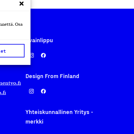
nnettä. Osa
Avainlippu
set
Design From Finland
nentyo.fi
.fi
Yhteiskunnallinen Yritys -
merkki