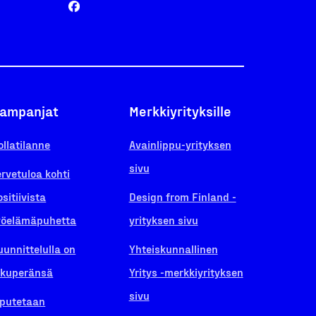
ampanjat
Merkkiyrityksille
ollatilanne
Avainlippu-yrityksen
sivu
ervetuloa kohti
ositiivista
Design from Finland -
yöelämäpuhetta
yrityksen sivu
uunnittelulla on
Yhteiskunnallinen
lkuperänsä
Yritys -merkkiyrityksen
sivu
iputetaan