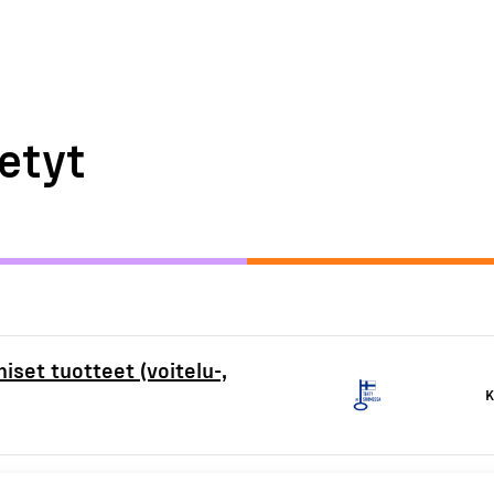
etyt
iset tuotteet (voitelu-,
K