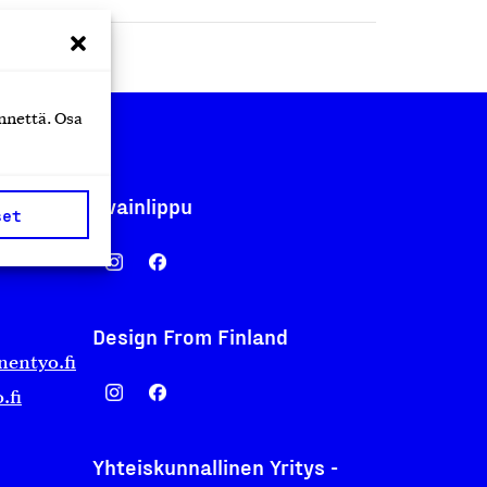
nnettä. Osa
Avainlippu
set
Design From Finland
nentyo.fi
.fi
Yhteiskunnallinen Yritys -