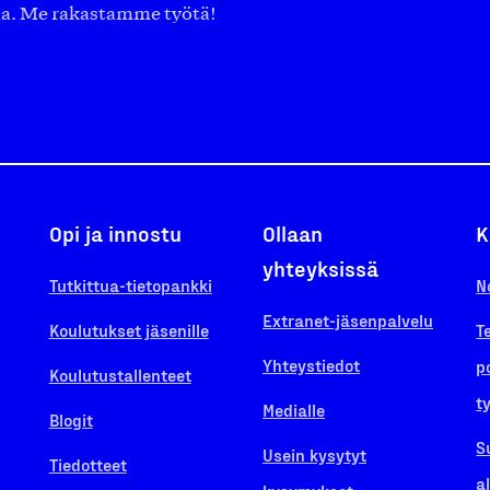
aa. Me rakastamme työtä!
Opi ja innostu
Ollaan
K
yhteyksissä
Tutkittua-tietopankki
N
Extranet-jäsenpalvelu
Koulutukset jäsenille
T
Yhteystiedot
p
Koulutustallenteet
t
Medialle
Blogit
S
Usein kysytyt
Tiedotteet
a