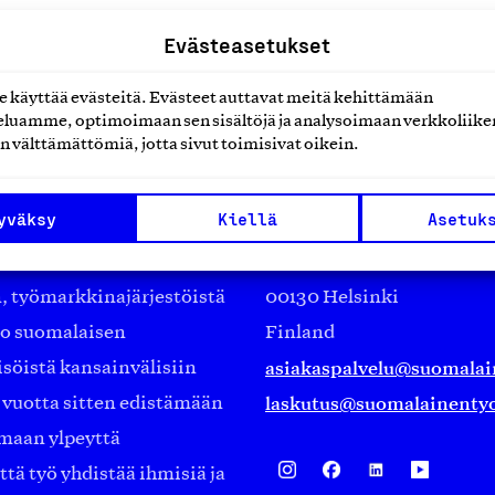
Evästeasetukset
käyttää evästeitä. Evästeet auttavat meitä kehittämään
luamme, optimoimaan sen sisältöjä ja analysoimaan verkkoliike
n välttämättömiä, jotta sivut toimisivat oikein.
Suomalainen työ ry
yväksy
Kiellä
Asetuk
Eteläranta 14,
työmarkkinajärjestöistä
00130 Helsinki
ko suomalaisen
Finland
asiakaspalvelu@suomalai
isöistä kansainvälisiin
laskutus@suomalainentyo
0 vuotta sitten edistämään
amaan ylpeyttä
ä työ yhdistää ihmisiä ja