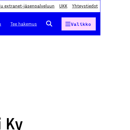
du extranet-jäsenpalveluun
UKK
Yhteystiedot
u
Tee hakemus
Valikko
 Ky