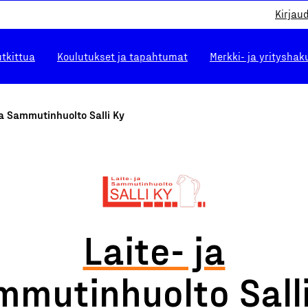
Kirjau
utkittua
Koulutukset ja tapahtumat
Merkki- ja yrityshak
ja Sammutinhuolto Salli Ky
Laite- ja
mmutinhuolto Salli