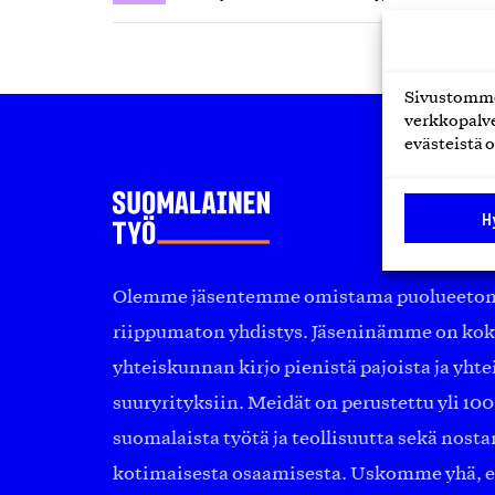
Sivustomme 
verkkopalve
evästeistä o
H
Olemme jäsentemme omistama puolueeton, 
riippumaton yhdistys. Jäseninämme on ko
yhteiskunnan kirjo pienistä pajoista ja yhte
suuryrityksiin. Meidät on perustettu yli 10
suomalaista työtä ja teollisuutta sekä nost
kotimaisesta osaamisesta. Uskomme yhä, ett