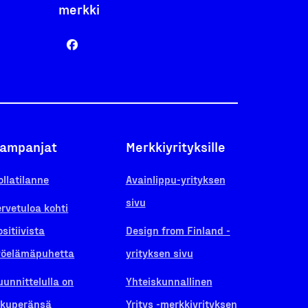
merkki
ampanjat
Merkkiyrityksille
ollatilanne
Avainlippu-yrityksen
sivu
ervetuloa kohti
ositiivista
Design from Finland -
yöelämäpuhetta
yrityksen sivu
uunnittelulla on
Yhteiskunnallinen
lkuperänsä
Yritys -merkkiyrityksen