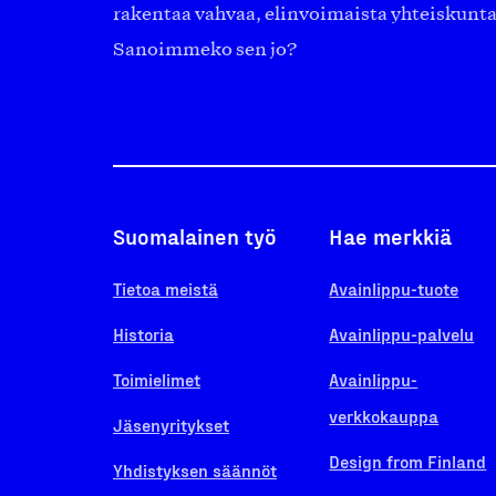
rakentaa vahvaa, elinvoimaista yhteiskunt
Sanoimmeko sen jo?
Suomalainen työ
Hae merkkiä
Tietoa meistä
Avainlippu-tuote
Historia
Avainlippu-palvelu
Toimielimet
Avainlippu-
verkkokauppa
Jäsenyritykset
Design from Finland
Yhdistyksen säännöt