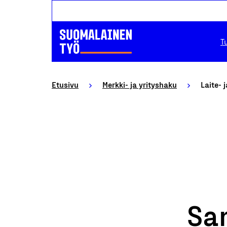
T
Etusivu
Merkki- ja yrityshaku
Laite- 
Sa