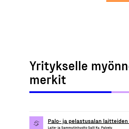
Yritykselle myönn
merkit
Palo- ja pelastusalan laitteiden
Laite- ja Sammutinhuolto Salli Ky, Palvelu