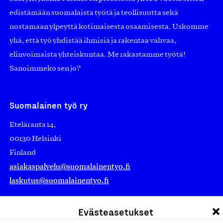
edistämään suomalaista työtä ja teollisuutta sekä
nostamaan ylpeyttä kotimaisesta osaamisesta. Uskomme
yhä, että työ yhdistää ihmisiä ja rakentaa vahvaa,
elinvoimaista yhteiskuntaa. Me rakastamme työtä!
Sanoimmeko sen jo?
Suomalainen työ ry
Eteläranta 14,
00130 Helsinki
Finland
asiakaspalvelu@suomalainentyo.fi
laskutus@suomalainentyo.fi
Evästeasetukset