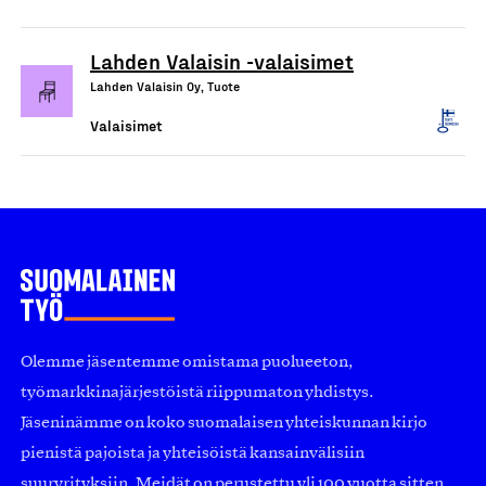
Lahden Valaisin -valaisimet
Lahden Valaisin Oy, Tuote
Valaisimet
Olemme jäsentemme omistama puolueeton,
työmarkkinajärjestöistä riippumaton yhdistys.
Jäseninämme on koko suomalaisen yhteiskunnan kirjo
pienistä pajoista ja yhteisöistä kansainvälisiin
suuryrityksiin. Meidät on perustettu yli 100 vuotta sitten