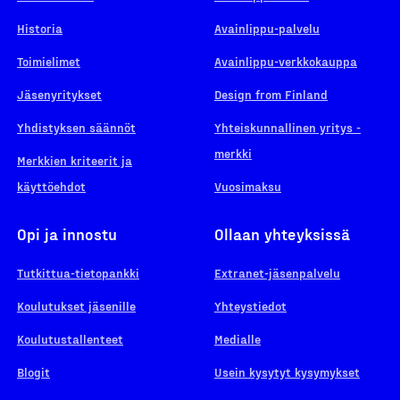
Historia
Avainlippu-palvelu
Toimielimet
Avainlippu-verkkokauppa
Jäsenyritykset
Design from Finland
Yhdistyksen säännöt
Yhteiskunnallinen yritys -
merkki
Merkkien kriteerit ja
käyttöehdot
Vuosimaksu
Opi ja innostu
Ollaan yhteyksissä
Tutkittua-tietopankki
Extranet-jäsenpalvelu
Koulutukset jäsenille
Yhteystiedot
Koulutustallenteet
Medialle
Blogit
Usein kysytyt kysymykset