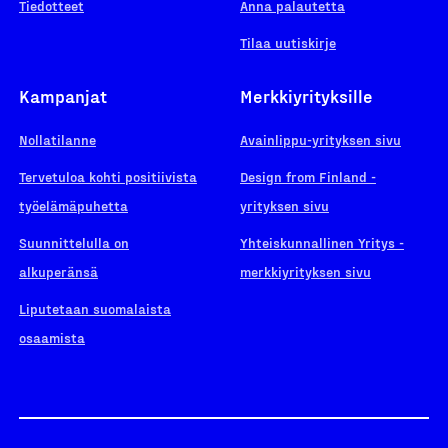
Tiedotteet
Anna palautetta
Tilaa uutiskirje
Kampanjat
Merkkiyrityksille
Nollatilanne
Avainlippu-yrityksen sivu
Tervetuloa kohti positiivista
Design from Finland -
työelämäpuhetta
yrityksen sivu
Suunnittelulla on
Yhteiskunnallinen Yritys -
alkuperänsä
merkkiyrityksen sivu
Liputetaan suomalaista
osaamista