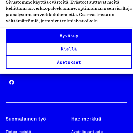
Sivustomme käyttää evästeitä. Evästeet auttavat meitä
Avainlippu
kehittämään verkkopalveluamme, optimoimaan sen sisältöjä
ja analysoimaan verkkoliikennettä. Osa evästeistä on
välttämättömiä, jotta sivut toimisivat oikein.
Hyväksy
Design From Finland
Kiellä
Asetukset
Yhteiskunnallinen Yritys -merkki
Suomalainen työ
Hae merkkiä
Tietoa meistä
Avainlippu-tuote