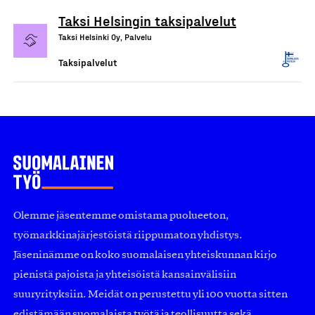
Taksi Helsingin taksipalvelut
Taksi Helsinki Oy, Palvelu
Taksipalvelut
Olemme jäsentemme omistama puolueeton,
työmarkkinajärjestöistä riippumaton yhdistys.
Jäseninämme on koko suomalaisen yhteiskunnan kirjo
pienistä pajoista ja yhteisöistä kansainvälisiin
suuryrityksiin. Meidät on perustettu yli 100 vuotta sitten
edistämään suomalaista työtä ja teollisuutta sekä