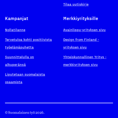
Tilaa uutiskirje
Kampanjat
Merkkiyrityksille
Nollatilanne
Avainlippu-yrityksen sivu
Tervetuloa kohti positiivista
Design from Finland -
työelämäpuhetta
yrityksen sivu
Suunnittelulla on
Yhteiskunnallinen Yritys -
alkuperänsä
merkkiyrityksen sivu
Liputetaan suomalaista
osaamista
© Suomalainen työ 2026.