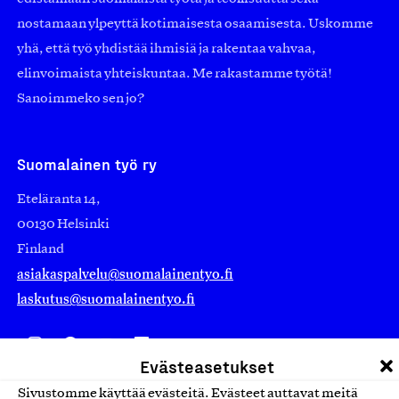
nostamaan ylpeyttä kotimaisesta osaamisesta. Uskomme
yhä, että työ yhdistää ihmisiä ja rakentaa vahvaa,
elinvoimaista yhteiskuntaa. Me rakastamme työtä!
Sanoimmeko sen jo?
Suomalainen työ ry
Eteläranta 14,
00130 Helsinki
Finland
asiakaspalvelu@suomalainentyo.fi
laskutus@suomalainentyo.fi
Evästeasetukset
Avainlippu
Sivustomme käyttää evästeitä. Evästeet auttavat meitä