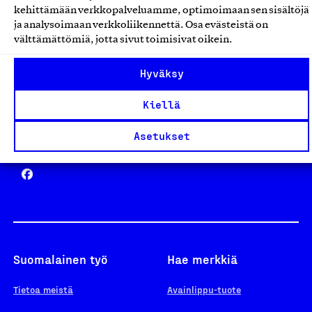
kehittämään verkkopalveluamme, optimoimaan sen sisältöjä
ja analysoimaan verkkoliikennettä. Osa evästeistä on
välttämättömiä, jotta sivut toimisivat oikein.
Design From Finland
Hyväksy
Kiellä
Asetukset
Yhteiskunnallinen Yritys -merkki
Suomalainen työ
Hae merkkiä
Tietoa meistä
Avainlippu-tuote