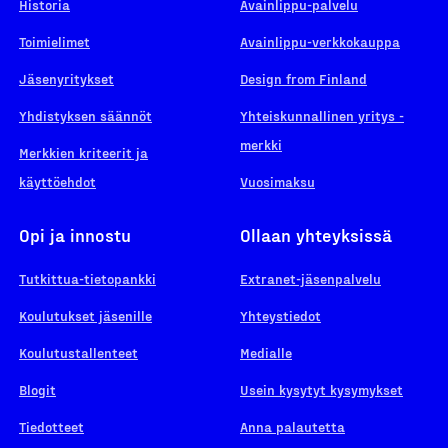
Historia
Avainlippu-palvelu
Toimielimet
Avainlippu-verkkokauppa
Jäsenyritykset
Design from Finland
Yhdistyksen säännöt
Yhteiskunnallinen yritys -
merkki
Merkkien kriteerit ja
käyttöehdot
Vuosimaksu
Opi ja innostu
Ollaan yhteyksissä
Tutkittua-tietopankki
Extranet-jäsenpalvelu
Koulutukset jäsenille
Yhteystiedot
Koulutustallenteet
Medialle
Blogit
Usein kysytyt kysymykset
Tiedotteet
Anna palautetta