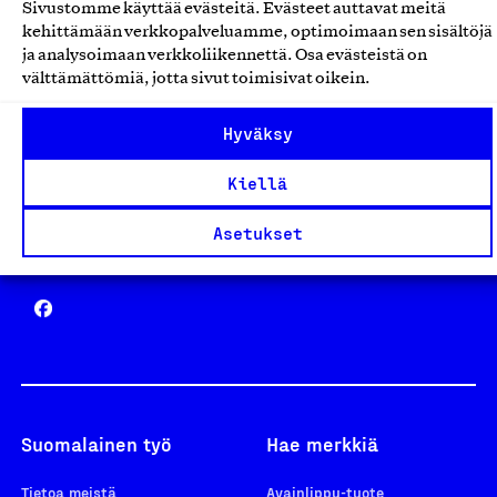
Sivustomme käyttää evästeitä. Evästeet auttavat meitä
Avainlippu
kehittämään verkkopalveluamme, optimoimaan sen sisältöjä
ja analysoimaan verkkoliikennettä. Osa evästeistä on
välttämättömiä, jotta sivut toimisivat oikein.
Hyväksy
Design From Finland
Kiellä
Asetukset
Yhteiskunnallinen Yritys -merkki
Suomalainen työ
Hae merkkiä
Tietoa meistä
Avainlippu-tuote