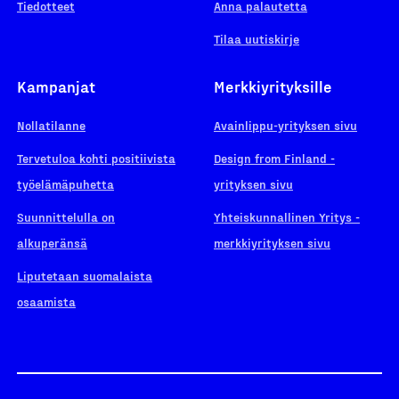
Tiedotteet
Anna palautetta
Tilaa uutiskirje
Kampanjat
Merkkiyrityksille
Nollatilanne
Avainlippu-yrityksen sivu
Tervetuloa kohti positiivista
Design from Finland -
työelämäpuhetta
yrityksen sivu
Suunnittelulla on
Yhteiskunnallinen Yritys -
alkuperänsä
merkkiyrityksen sivu
Liputetaan suomalaista
osaamista