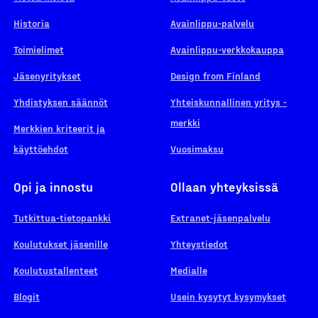
Historia
Avainlippu-palvelu
Toimielimet
Avainlippu-verkkokauppa
Jäsenyritykset
Design from Finland
Yhdistyksen säännöt
Yhteiskunnallinen yritys -
merkki
Merkkien kriteerit ja
käyttöehdot
Vuosimaksu
Opi ja innostu
Ollaan yhteyksissä
Tutkittua-tietopankki
Extranet-jäsenpalvelu
Koulutukset jäsenille
Yhteystiedot
Koulutustallenteet
Medialle
Blogit
Usein kysytyt kysymykset