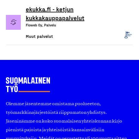
ekukka.fi - ketjun
kukkakauppapalvelut
Floweb Oy, Palvelu
Muut palvelut
Olemme jäsentemme omistama puolueeton,
työmarkkinajärjestöistä riippumaton yhdistys.
Jäseninämme on koko suomalaisen yhteiskunnan kirjo
pienistä pajoista ja yhteisöistä kansainvälisiin
suuryrityksiin. Meidät on perustettu yli 100 vuotta sitten