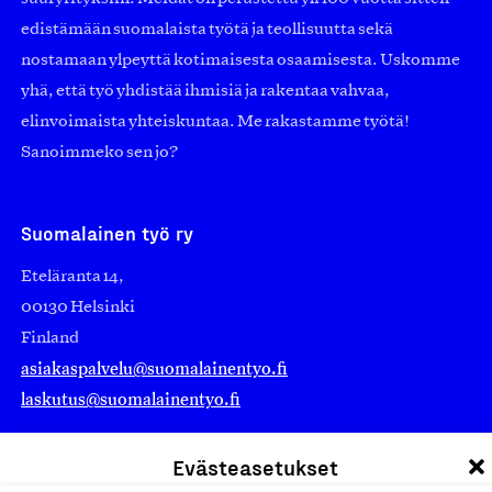
edistämään suomalaista työtä ja teollisuutta sekä
nostamaan ylpeyttä kotimaisesta osaamisesta. Uskomme
yhä, että työ yhdistää ihmisiä ja rakentaa vahvaa,
elinvoimaista yhteiskuntaa. Me rakastamme työtä!
Sanoimmeko sen jo?
Suomalainen työ ry
Eteläranta 14,
00130 Helsinki
Finland
asiakaspalvelu@suomalainentyo.fi
laskutus@suomalainentyo.fi
Evästeasetukset