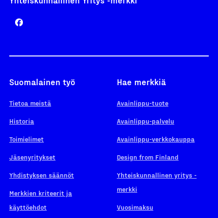
Suomalainen työ
Hae merkkiä
Tietoa meistä
Avainlippu-tuote
Historia
Avainlippu-palvelu
Toimielimet
Avainlippu-verkkokauppa
Jäsenyritykset
Design from Finland
Yhdistyksen säännöt
Yhteiskunnallinen yritys -
merkki
Merkkien kriteerit ja
käyttöehdot
Vuosimaksu