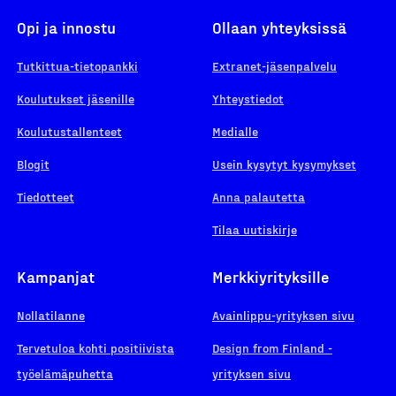
Opi ja innostu
Ollaan yhteyksissä
Tutkittua-tietopankki
Extranet-jäsenpalvelu
Koulutukset jäsenille
Yhteystiedot
Koulutustallenteet
Medialle
Blogit
Usein kysytyt kysymykset
Tiedotteet
Anna palautetta
Tilaa uutiskirje
Kampanjat
Merkkiyrityksille
Nollatilanne
Avainlippu-yrityksen sivu
Tervetuloa kohti positiivista
Design from Finland -
työelämäpuhetta
yrityksen sivu