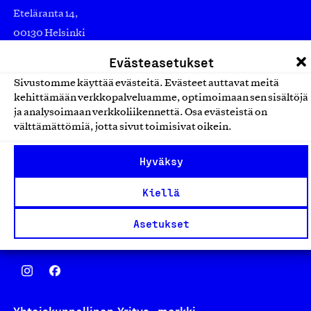
Eteläranta 14,
00130 Helsinki
Finland
Evästeasetukset
asiakaspalvelu@suomalainentyo.fi
Sivustomme käyttää evästeitä. Evästeet auttavat meitä
laskutus@suomalainentyo.fi
kehittämään verkkopalveluamme, optimoimaan sen sisältöjä
ja analysoimaan verkkoliikennettä. Osa evästeistä on
välttämättömiä, jotta sivut toimisivat oikein.
Hyväksy
Avainlippu
Kiellä
Asetukset
Design From Finland
Yhteiskunnallinen Yritys -merkki