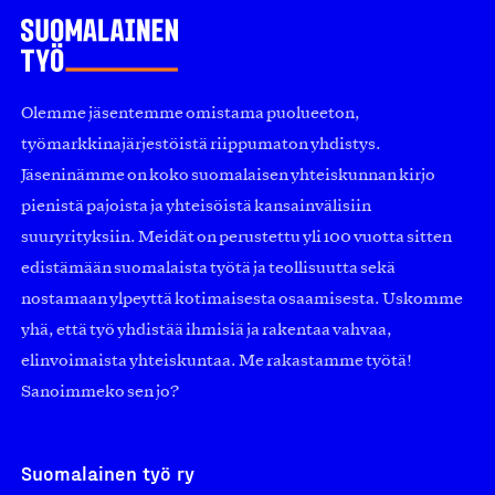
Olemme jäsentemme omistama puolueeton,
työmarkkinajärjestöistä riippumaton yhdistys.
Jäseninämme on koko suomalaisen yhteiskunnan kirjo
pienistä pajoista ja yhteisöistä kansainvälisiin
suuryrityksiin. Meidät on perustettu yli 100 vuotta sitten
edistämään suomalaista työtä ja teollisuutta sekä
nostamaan ylpeyttä kotimaisesta osaamisesta. Uskomme
yhä, että työ yhdistää ihmisiä ja rakentaa vahvaa,
elinvoimaista yhteiskuntaa. Me rakastamme työtä!
Sanoimmeko sen jo?
Suomalainen työ ry