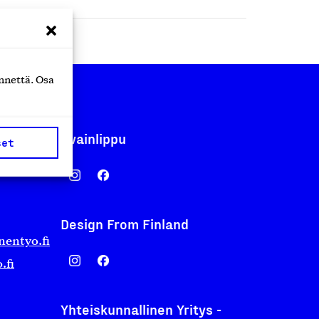
nnettä. Osa
Avainlippu
set
Design From Finland
nentyo.fi
.fi
Yhteiskunnallinen Yritys -