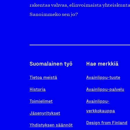
rakentaa vahvaa, elinvoimaista yhteiskunt
Sanoimmeko sen jo?
Suomalainen työ
Hae merkkiä
Tietoa meistä
Avainlippu-tuote
Historia
Avainlippu-palvelu
Toimielimet
Avainlippu-
verkkokauppa
Jäsenyritykset
Design from Finland
Yhdistyksen säännöt