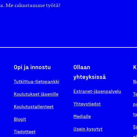
aa. Me rakastamme työtä!
Opi ja innostu
Ollaan
K
yhteyksissä
Tutkittua-tietopankki
N
Extranet-jäsenpalvelu
Koulutukset jäsenille
T
Yhteystiedot
p
Koulutustallenteet
t
Medialle
Blogit
S
Usein kysytyt
Tiedotteet
a