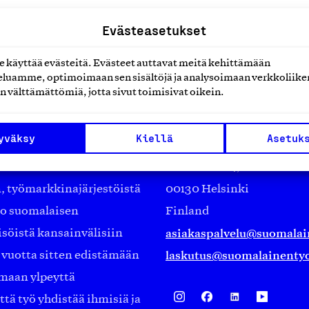
Evästeasetukset
käyttää evästeitä. Evästeet auttavat meitä kehittämään
luamme, optimoimaan sen sisältöjä ja analysoimaan verkkoliike
n välttämättömiä, jotta sivut toimisivat oikein.
Suomalainen työ ry
yväksy
Kiellä
Asetuk
Eteläranta 14,
työmarkkinajärjestöistä
00130 Helsinki
ko suomalaisen
Finland
asiakaspalvelu@suomalai
isöistä kansainvälisiin
laskutus@suomalainentyo
0 vuotta sitten edistämään
amaan ylpeyttä
ä työ yhdistää ihmisiä ja