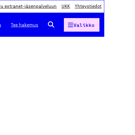
du extranet-jäsenpalveluun
UKK
Yhteystiedot
u
Tee hakemus
Valikko