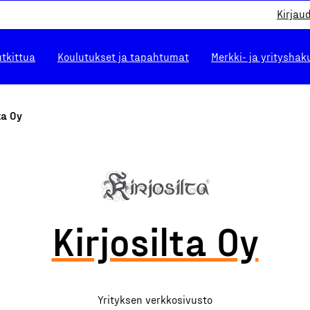
Kirjau
utkittua
Koulutukset ja tapahtumat
Merkki- ja yrityshak
ta Oy
Kirjosilta Oy
Yrityksen verkkosivusto