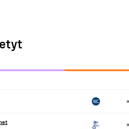
etyt
H
met
H