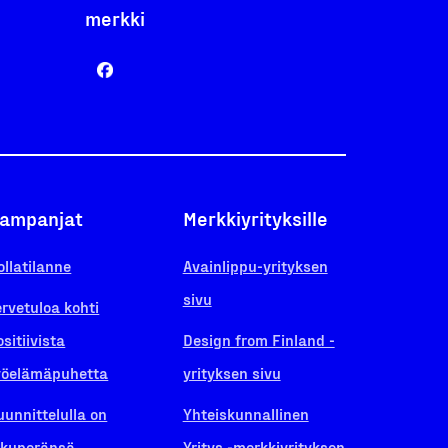
merkki
ampanjat
Merkkiyrityksille
ollatilanne
Avainlippu-yrityksen
sivu
ervetuloa kohti
ositiivista
Design from Finland -
yöelämäpuhetta
yrityksen sivu
uunnittelulla on
Yhteiskunnallinen
lkuperänsä
Yritys -merkkiyrityksen