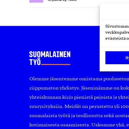
Sivustomme 
verkkopalve
evästeistä o
H
Olemme jäsentemme omistama puolueeton, 
riippumaton yhdistys. Jäseninämme on ko
yhteiskunnan kirjo pienistä pajoista ja yhte
suuryrityksiin. Meidät on perustettu yli 10
suomalaista työtä ja teollisuutta sekä nost
kotimaisesta osaamisesta. Uskomme yhä, ett