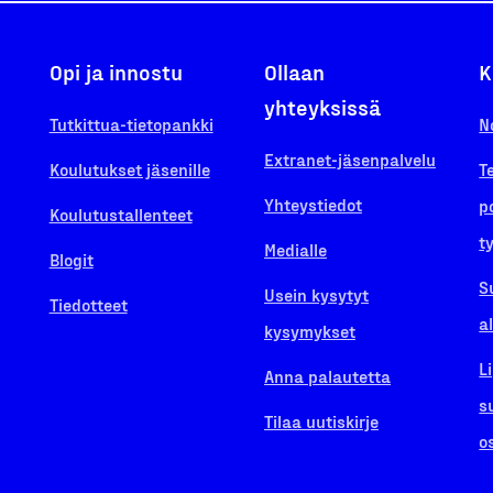
Opi ja innostu
Ollaan
K
yhteyksissä
Tutkittua-tietopankki
N
Extranet-jäsenpalvelu
Koulutukset jäsenille
T
Yhteystiedot
p
Koulutustallenteet
t
Medialle
Blogit
S
Usein kysytyt
Tiedotteet
a
kysymykset
L
Anna palautetta
s
Tilaa uutiskirje
o