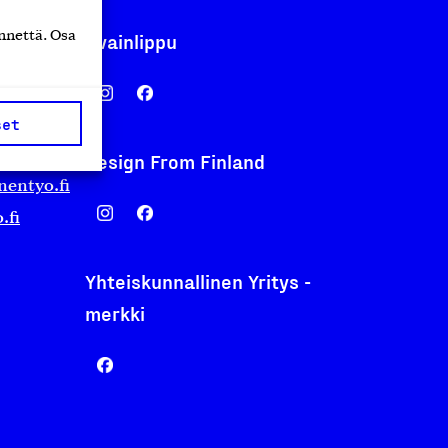
nnettä. Osa
Avainlippu
set
Design From Finland
nentyo.fi
.fi
Yhteiskunnallinen Yritys -
merkki