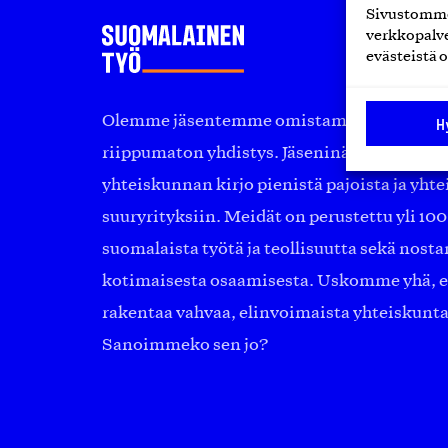
Sivustomme 
verkkopalve
evästeistä o
Olemme jäsentemme omistama puolueeton, 
H
riippumaton yhdistys. Jäseninämme on ko
yhteiskunnan kirjo pienistä pajoista ja yhte
suuryrityksiin. Meidät on perustettu yli 10
suomalaista työtä ja teollisuutta sekä nost
kotimaisesta osaamisesta. Uskomme yhä, ett
rakentaa vahvaa, elinvoimaista yhteiskunt
Sanoimmeko sen jo?