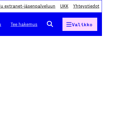
du extranet-jäsenpalveluun
UKK
Yhteystiedot
u
Tee hakemus
Valikko