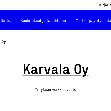
Kirjau
utkittua
Koulutukset ja tapahtumat
Merkki- ja yrityshak
a Oy
Karvala Oy
Yrityksen verkkosivusto