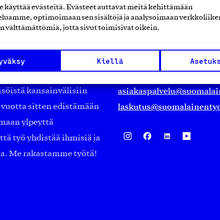
käyttää evästeitä. Evästeet auttavat meitä kehittämään
luamme, optimoimaan sen sisältöjä ja analysoimaan verkkoliike
Suomalainen työ ry
n välttämättömiä, jotta sivut toimisivat oikein.
Eteläranta 14,
työmarkkinajärjestöistä
00130 Helsinki
yväksy
Kiellä
Asetuk
ko suomalaisen
Finland
asiakaspalvelu@suomalai
isöistä kansainvälisiin
laskutus@suomalainentyo
0 vuotta sitten edistämään
amaan ylpeyttä
ä työ yhdistää ihmisiä ja
aa. Me rakastamme työtä!