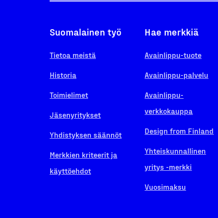
Suomalainen työ
Hae merkkiä
Tietoa meistä
Avainlippu-tuote
Historia
Avainlippu-palvelu
Toimielimet
Avainlippu-
verkkokauppa
Jäsenyritykset
Design from Finland
Yhdistyksen säännöt
Yhteiskunnallinen
Merkkien kriteerit ja
yritys -merkki
käyttöehdot
Vuosimaksu