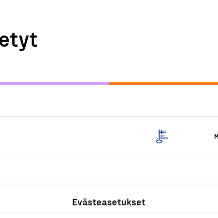
etyt
M
Evästeasetukset