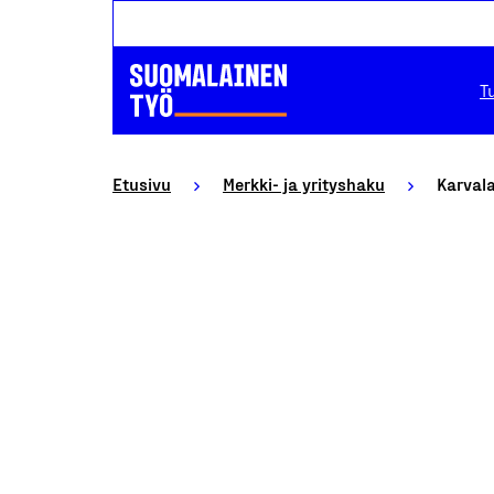
T
Etusivu
Merkki- ja yrityshaku
Karval