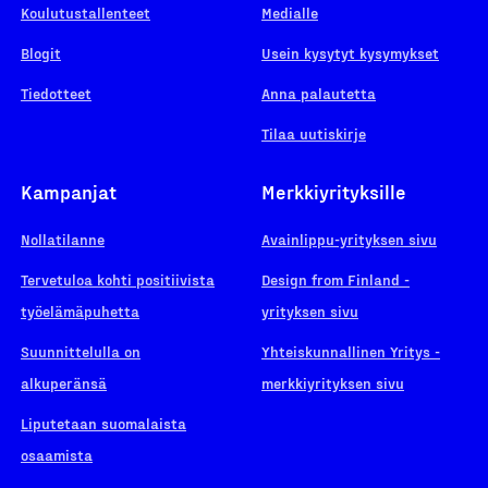
Koulutustallenteet
Medialle
Blogit
Usein kysytyt kysymykset
Tiedotteet
Anna palautetta
Tilaa uutiskirje
Kampanjat
Merkkiyrityksille
Nollatilanne
Avainlippu-yrityksen sivu
Tervetuloa kohti positiivista
Design from Finland -
työelämäpuhetta
yrityksen sivu
Suunnittelulla on
Yhteiskunnallinen Yritys -
alkuperänsä
merkkiyrityksen sivu
Liputetaan suomalaista
osaamista