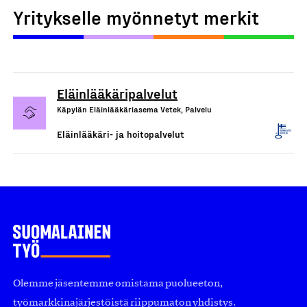
Yritykselle myönnetyt merkit
Eläinlääkäripalvelut
Käpylän Eläinlääkäriasema Vetek, Palvelu
Eläinlääkäri- ja hoitopalvelut
Olemme jäsentemme omistama puolueeton,
työmarkkinajärjestöistä riippumaton yhdistys.