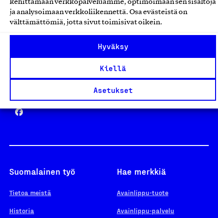
kehittämään verkkopalveluamme, optimoimaan sen sisältöjä
ja analysoimaan verkkoliikennettä. Osa evästeistä on
välttämättömiä, jotta sivut toimisivat oikein.
Design From Finland
Hyväksy
Kiellä
Yhteiskunnallinen Yritys -merkki
Asetukset
Suomalainen työ
Hae merkkiä
Tietoa meistä
Avainlippu-tuote
Historia
Avainlippu-palvelu