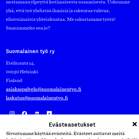
nostamaan ylpeyttä kotimaisesta osaamisesta. Uskomme
yhä, että työ yhdistää ihmisiä ja rakentaa vahvaa,
elinvoimaista yhteiskuntaa. Me rakastamme työtä!
Sanoimmeko sen jo?
Suomalainen työ ry
Eteläranta 14,
00130 Helsinki
Finland
asiakaspalvelu@suomalainentyo.fi
laskutus@suomalainentyo.fi
Evästeasetukset
Avainlippu
Sivustomme käyttää evästeitä. Evästeet auttavat meitä