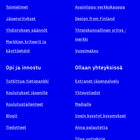
Toimielimet
Avainlippu-verkkokauppa
Jäsenyritykset
Design from Finland
Yhdistyksen säännöt
Yhteiskunnallinen yritys -
merkki
Merkkien kriteerit ja
käyttöehdot
Vuosimaksu
Opi ja innostu
Ollaan yhteyksissä
Tutkittua-tietopankki
Extranet-jäsenpalvelu
Koulutukset jäsenille
Yhteystiedot
Koulutustallenteet
Medialle
Blogit
Usein kysytyt kysymykset
Tiedotteet
Anna palautetta
Tilaa uutiskirje