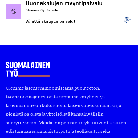
Huonekalujen myyntipalvelu
Stemma Oy, Palvelu
Vähittäiskaupan palvelut
Olemme jäsentemme omistama puolueeton,
työmarkkinajärjestöistä riippumaton yhdistys.
Jäseninämme on koko suomalaisen yhteiskunnan kirjo
pienistä pajoista ja yhteisöistä kansainvälisiin
suuryrityksiin. Meidät on perustettu yli 100 vuotta sitten
edistämään suomalaista työtä ja teollisuutta sekä