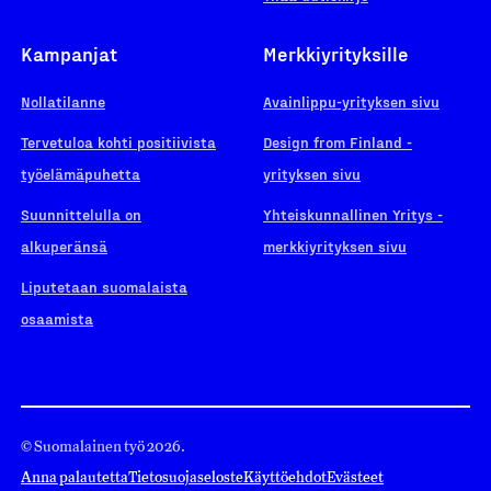
Kampanjat
Merkkiyrityksille
Nollatilanne
Avainlippu-yrityksen sivu
Tervetuloa kohti positiivista
Design from Finland -
työelämäpuhetta
yrityksen sivu
Suunnittelulla on
Yhteiskunnallinen Yritys -
alkuperänsä
merkkiyrityksen sivu
Liputetaan suomalaista
osaamista
© Suomalainen työ 2026.
Anna palautetta
Tietosuojaseloste
Käyttöehdot
Evästeet