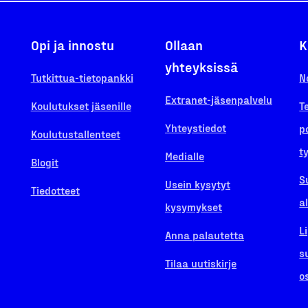
Opi ja innostu
Ollaan
K
yhteyksissä
Tutkittua-tietopankki
N
Extranet-jäsenpalvelu
Koulutukset jäsenille
T
Yhteystiedot
p
Koulutustallenteet
t
Medialle
Blogit
S
Usein kysytyt
Tiedotteet
a
kysymykset
L
Anna palautetta
s
Tilaa uutiskirje
o