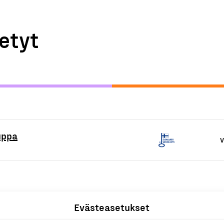
etyt
uppa
V
Evästeasetukset