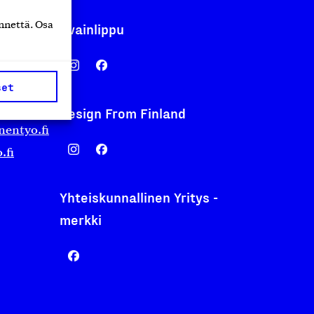
nnettä. Osa
Avainlippu
set
Design From Finland
nentyo.fi
.fi
Yhteiskunnallinen Yritys -
merkki