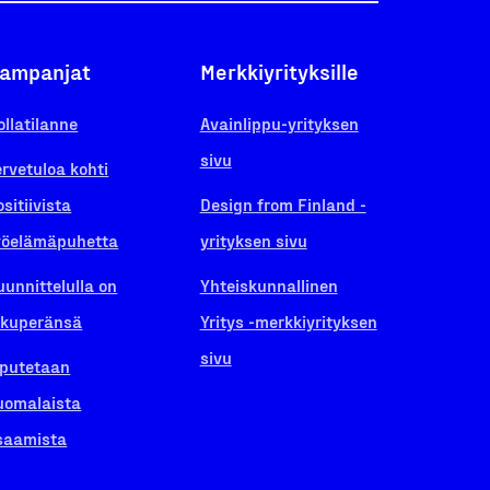
ampanjat
Merkkiyrityksille
ollatilanne
Avainlippu-yrityksen
sivu
ervetuloa kohti
ositiivista
Design from Finland -
yöelämäpuhetta
yrityksen sivu
uunnittelulla on
Yhteiskunnallinen
lkuperänsä
Yritys -merkkiyrityksen
sivu
iputetaan
uomalaista
saamista