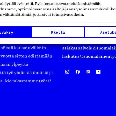
käyttää evästeitä. Evästeet auttavat meitä kehittämään
luamme, optimoimaan sen sisältöjä ja analysoimaan verkkoliike
Suomalainen työ ry
n välttämättömiä, jotta sivut toimisivat oikein.
Eteläranta 14,
työmarkkinajärjestöistä
00130 Helsinki
yväksy
Kiellä
Asetuk
ko suomalaisen
Finland
asiakaspalvelu@suomalai
isöistä kansainvälisiin
laskutus@suomalainentyo
0 vuotta sitten edistämään
amaan ylpeyttä
ä työ yhdistää ihmisiä ja
aa. Me rakastamme työtä!