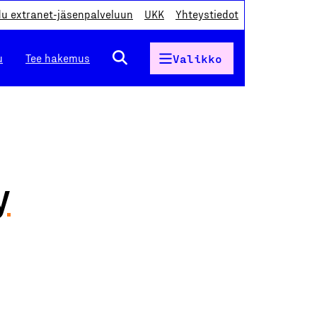
du extranet-jäsenpalveluun
UKK
Yhteystiedot
u
Tee hakemus
Valikko
y