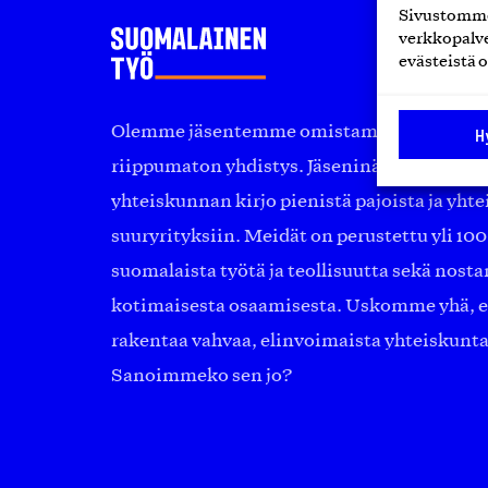
Sivustomme 
verkkopalve
evästeistä o
Olemme jäsentemme omistama puolueeton, 
H
riippumaton yhdistys. Jäseninämme on ko
yhteiskunnan kirjo pienistä pajoista ja yhte
suuryrityksiin. Meidät on perustettu yli 10
suomalaista työtä ja teollisuutta sekä nost
kotimaisesta osaamisesta. Uskomme yhä, ett
rakentaa vahvaa, elinvoimaista yhteiskunt
Sanoimmeko sen jo?