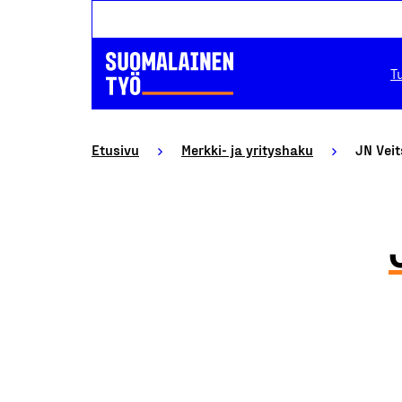
T
Etusivu
Merkki- ja yrityshaku
JN Vei