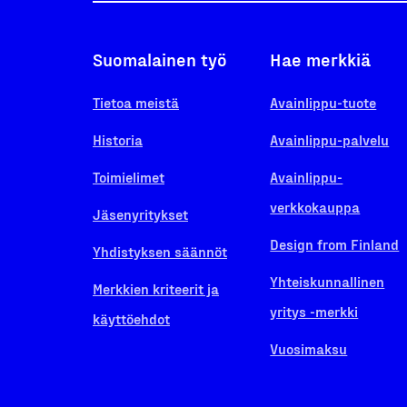
Suomalainen työ
Hae merkkiä
Tietoa meistä
Avainlippu-tuote
Historia
Avainlippu-palvelu
Toimielimet
Avainlippu-
verkkokauppa
Jäsenyritykset
Design from Finland
Yhdistyksen säännöt
Yhteiskunnallinen
Merkkien kriteerit ja
yritys -merkki
käyttöehdot
Vuosimaksu