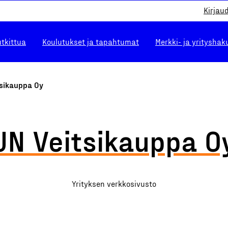
Kirjau
utkittua
Koulutukset ja tapahtumat
Merkki- ja yrityshak
tsikauppa Oy
JN Veitsikauppa O
Yrityksen verkkosivusto