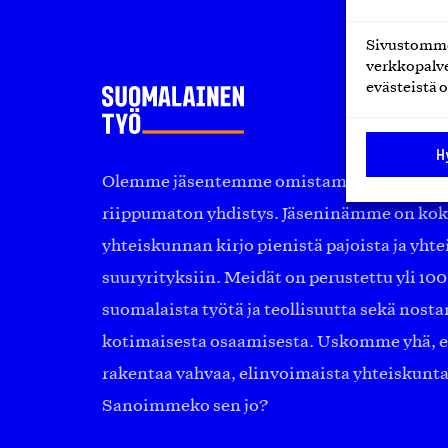
Sivustomme 
verkkopalve
evästeistä o
H
Olemme jäsentemme omistama puolueeton, 
riippumaton yhdistys. Jäseninämme on ko
yhteiskunnan kirjo pienistä pajoista ja yhte
suuryrityksiin. Meidät on perustettu yli 10
suomalaista työtä ja teollisuutta sekä nost
kotimaisesta osaamisesta. Uskomme yhä, ett
rakentaa vahvaa, elinvoimaista yhteiskunt
Sanoimmeko sen jo?