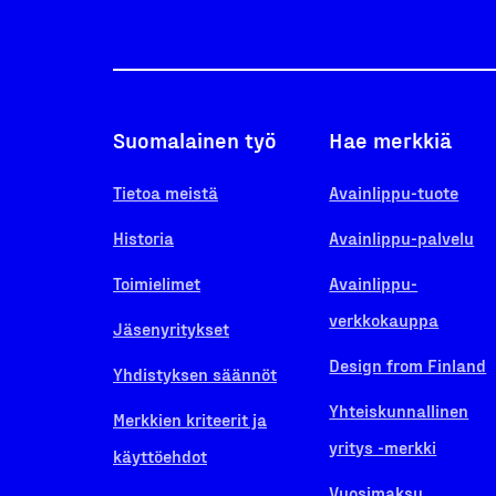
Suomalainen työ
Hae merkkiä
Tietoa meistä
Avainlippu-tuote
Historia
Avainlippu-palvelu
Toimielimet
Avainlippu-
verkkokauppa
Jäsenyritykset
Design from Finland
Yhdistyksen säännöt
Yhteiskunnallinen
Merkkien kriteerit ja
yritys -merkki
käyttöehdot
Vuosimaksu