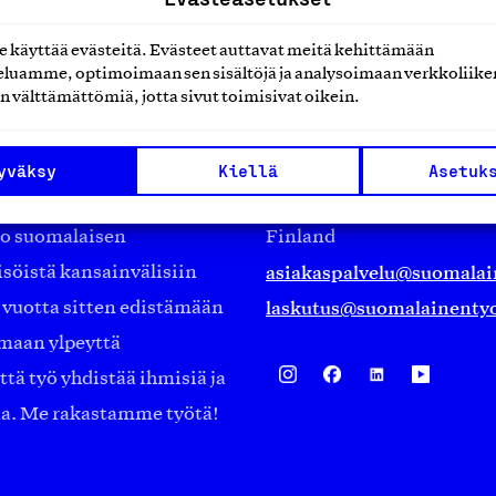
käyttää evästeitä. Evästeet auttavat meitä kehittämään
luamme, optimoimaan sen sisältöjä ja analysoimaan verkkoliike
n välttämättömiä, jotta sivut toimisivat oikein.
Suomalainen työ ry
Eteläranta 14,
yväksy
Kiellä
Asetuk
työmarkkinajärjestöistä
00130 Helsinki
ko suomalaisen
Finland
asiakaspalvelu@suomalai
isöistä kansainvälisiin
laskutus@suomalainentyo
0 vuotta sitten edistämään
amaan ylpeyttä
ä työ yhdistää ihmisiä ja
aa. Me rakastamme työtä!