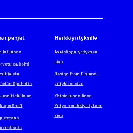
ampanjat
Merkkiyrityksille
ollatilanne
Avainlippu-yrityksen
sivu
ervetuloa kohti
ositiivista
Design from Finland -
yöelämäpuhetta
yrityksen sivu
uunnittelulla on
Yhteiskunnallinen
lkuperänsä
Yritys -merkkiyrityksen
sivu
iputetaan
uomalaista