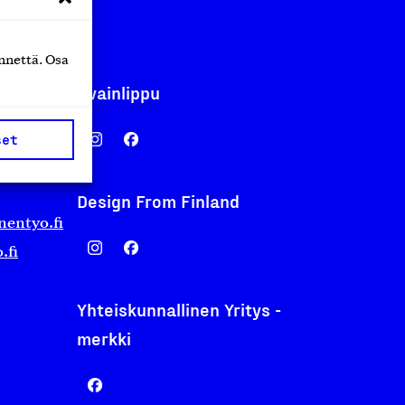
nnettä. Osa
Avainlippu
set
Design From Finland
nentyo.fi
.fi
Yhteiskunnallinen Yritys -
merkki