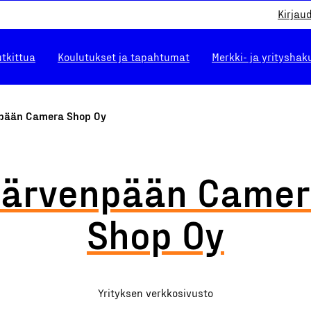
Kirjau
utkittua
Koulutukset ja tapahtumat
Merkki- ja yrityshak
pään Camera Shop Oy
Järvenpään Camer
Shop Oy
Yrityksen verkkosivusto