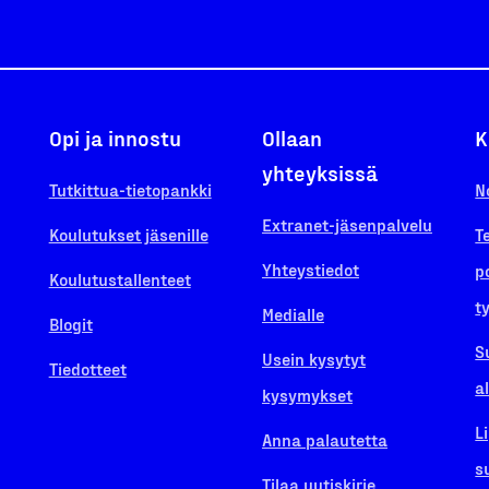
Opi ja innostu
Ollaan
K
yhteyksissä
Tutkittua-tietopankki
N
Extranet-jäsenpalvelu
Koulutukset jäsenille
T
Yhteystiedot
p
Koulutustallenteet
t
Medialle
Blogit
S
Usein kysytyt
Tiedotteet
a
kysymykset
L
Anna palautetta
s
Tilaa uutiskirje