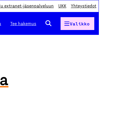
du extranet-jäsenpalveluun
UKK
Yhteystiedot
u
Tee hakemus
Valikko
a