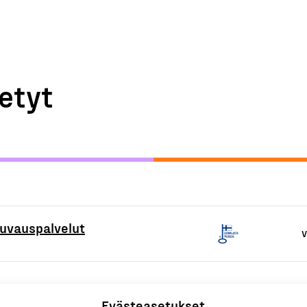
etyt
uvauspalvelut
V
Evästeasetukset