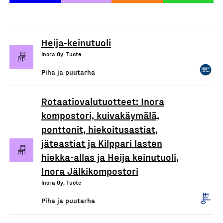
Heija-keinutuoli
Inora Oy, Tuote
Piha ja puutarha
Rotaatiovalutuotteet: Inora
kompostori, kuivakäymälä,
ponttonit, hiekoitusastiat,
jäteastiat ja Kilppari lasten
hiekka-allas ja Heija keinutuoli,
Inora Jälkikompostori
Inora Oy, Tuote
Piha ja puutarha