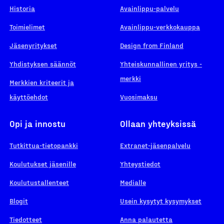
Historia
Avainlippu-palvelu
Toimielimet
Avainlippu-verkkokauppa
Jäsenyritykset
Design from Finland
Yhdistyksen säännöt
Yhteiskunnallinen yritys -
merkki
Merkkien kriteerit ja
käyttöehdot
Vuosimaksu
Opi ja innostu
Ollaan yhteyksissä
Tutkittua-tietopankki
Extranet-jäsenpalvelu
Koulutukset jäsenille
Yhteystiedot
Koulutustallenteet
Medialle
Blogit
Usein kysytyt kysymykset
Tiedotteet
Anna palautetta