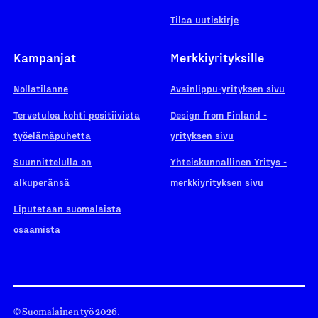
Tilaa uutiskirje
Kampanjat
Merkkiyrityksille
Nollatilanne
Avainlippu-yrityksen sivu
Tervetuloa kohti positiivista
Design from Finland -
työelämäpuhetta
yrityksen sivu
Suunnittelulla on
Yhteiskunnallinen Yritys -
alkuperänsä
merkkiyrityksen sivu
Liputetaan suomalaista
osaamista
© Suomalainen työ 2026.