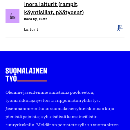
Inora laiturit (rampit,
käyntisillat, päätyosat)
Inora Oy, Tuote
Laiturit
Olemme jäsentemme omistama puolueeton,
työmarkkinajärjestöistä riippumaton yhdistys.
Jäseninämme on koko suomalaisen yhteiskunnan kirjo
pienistä pajoista ja yhteisöistä kansainvälisiin
suuryrityksiin. Meidät on perustettu yli 100 vuotta sitten