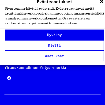
Evästeasetukset
Sivustomme käyttää evästeitä. Evästeet auttavat meitä
kehittämään verkkopalveluamme, optimoimaan sen sisältöjä
Avainlippu
ja analysoimaan verkkoliikennettä. Osa evästeistä on
välttämättömiä, jotta sivut toimisivat oikein.
Hyväksy
Design From Finland
Kiellä
Asetukset
Yhteiskunnallinen Yritys -merkki