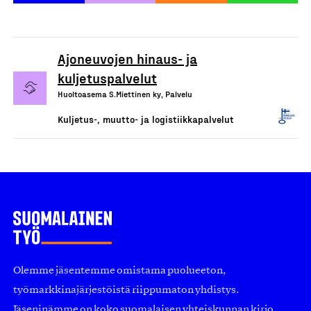
Ajoneuvojen hinaus- ja
kuljetuspalvelut
Huoltoasema S.Miettinen ky, Palvelu
Kuljetus-, muutto- ja logistiikkapalvelut
Olemme jäsentemme omistama puolueeton,
työmarkkinajärjestöistä riippumaton yhdistys.
Jäseninämme on koko suomalaisen yhteiskunnan kirjo