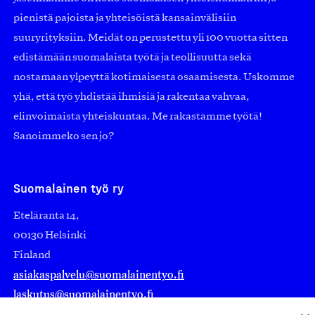
pienistä pajoista ja yhteisöistä kansainvälisiin
suuryrityksiin. Meidät on perustettu yli 100 vuotta sitten
edistämään suomalaista työtä ja teollisuutta sekä
nostamaan ylpeyttä kotimaisesta osaamisesta. Uskomme
yhä, että työ yhdistää ihmisiä ja rakentaa vahvaa,
elinvoimaista yhteiskuntaa. Me rakastamme työtä!
Sanoimmeko sen jo?
Suomalainen työ ry
Eteläranta 14,
00130 Helsinki
Finland
asiakaspalvelu@suomalainentyo.fi
laskutus@suomalainentyo.fi