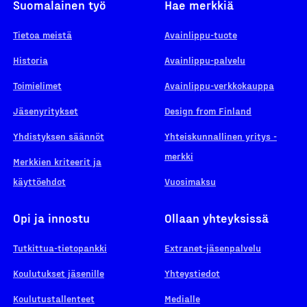
Suomalainen työ
Hae merkkiä
Tietoa meistä
Avainlippu-tuote
Historia
Avainlippu-palvelu
Toimielimet
Avainlippu-verkkokauppa
Jäsenyritykset
Design from Finland
Yhdistyksen säännöt
Yhteiskunnallinen yritys -
merkki
Merkkien kriteerit ja
käyttöehdot
Vuosimaksu
Opi ja innostu
Ollaan yhteyksissä
Tutkittua-tietopankki
Extranet-jäsenpalvelu
Koulutukset jäsenille
Yhteystiedot
Koulutustallenteet
Medialle