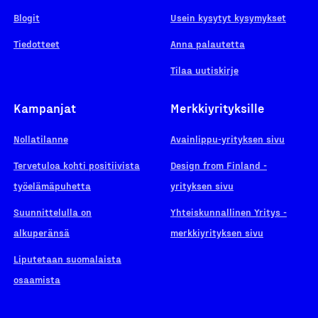
Blogit
Usein kysytyt kysymykset
Tiedotteet
Anna palautetta
Tilaa uutiskirje
Kampanjat
Merkkiyrityksille
Nollatilanne
Avainlippu-yrityksen sivu
Tervetuloa kohti positiivista
Design from Finland -
työelämäpuhetta
yrityksen sivu
Suunnittelulla on
Yhteiskunnallinen Yritys -
alkuperänsä
merkkiyrityksen sivu
Liputetaan suomalaista
osaamista