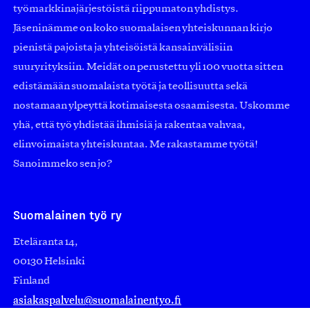
työmarkkinajärjestöistä riippumaton yhdistys.
Jäseninämme on koko suomalaisen yhteiskunnan kirjo
pienistä pajoista ja yhteisöistä kansainvälisiin
suuryrityksiin. Meidät on perustettu yli 100 vuotta sitten
edistämään suomalaista työtä ja teollisuutta sekä
nostamaan ylpeyttä kotimaisesta osaamisesta. Uskomme
yhä, että työ yhdistää ihmisiä ja rakentaa vahvaa,
elinvoimaista yhteiskuntaa. Me rakastamme työtä!
Sanoimmeko sen jo?
Suomalainen työ ry
Eteläranta 14,
00130 Helsinki
Finland
asiakaspalvelu@suomalainentyo.fi