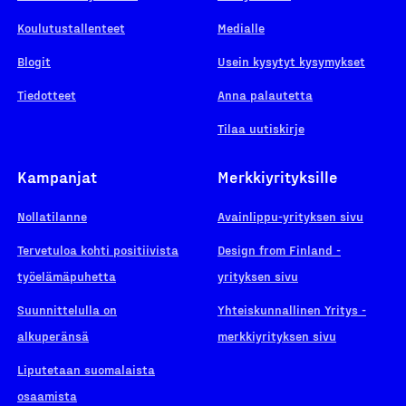
Koulutustallenteet
Medialle
Blogit
Usein kysytyt kysymykset
Tiedotteet
Anna palautetta
Tilaa uutiskirje
Kampanjat
Merkkiyrityksille
Nollatilanne
Avainlippu-yrityksen sivu
Tervetuloa kohti positiivista
Design from Finland -
työelämäpuhetta
yrityksen sivu
Suunnittelulla on
Yhteiskunnallinen Yritys -
alkuperänsä
merkkiyrityksen sivu
Liputetaan suomalaista
osaamista