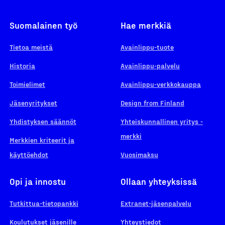
Suomalainen työ
Hae merkkiä
Tietoa meistä
Avainlippu-tuote
Historia
Avainlippu-palvelu
Toimielimet
Avainlippu-verkkokauppa
Jäsenyritykset
Design from Finland
Yhdistyksen säännöt
Yhteiskunnallinen yritys -
merkki
Merkkien kriteerit ja
käyttöehdot
Vuosimaksu
Opi ja innostu
Ollaan yhteyksissä
Tutkittua-tietopankki
Extranet-jäsenpalvelu
Koulutukset jäsenille
Yhteystiedot