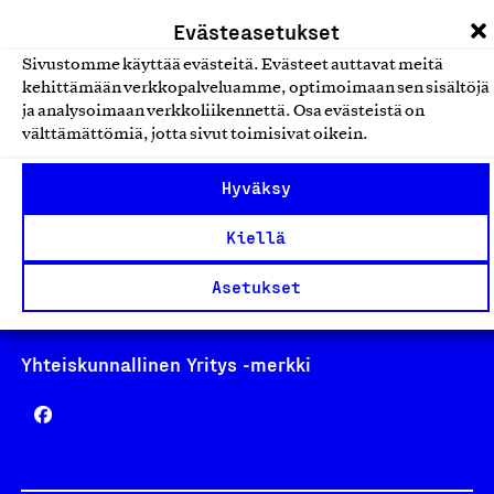
laskutus@suomalainentyo.fi
Evästeasetukset
Sivustomme käyttää evästeitä. Evästeet auttavat meitä
kehittämään verkkopalveluamme, optimoimaan sen sisältöjä
ja analysoimaan verkkoliikennettä. Osa evästeistä on
Avainlippu
välttämättömiä, jotta sivut toimisivat oikein.
Hyväksy
Kiellä
Design From Finland
Asetukset
Yhteiskunnallinen Yritys -merkki