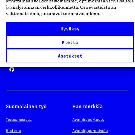
kehittämään verkkopalveluamme, optimoimaan sen sisältöjä
ja analysoimaan verkkoliikennettä. Osa evästeistä on
välttämättömiä, jotta sivut toimisivat oikein.
Design From Finland
Hyväksy
Kiellä
Yhteiskunnallinen Yritys -merkki
Asetukset
Suomalainen työ
Hae merkkiä
Tietoa meistä
Avainlippu-tuote
Historia
Avainlippu-palvelu