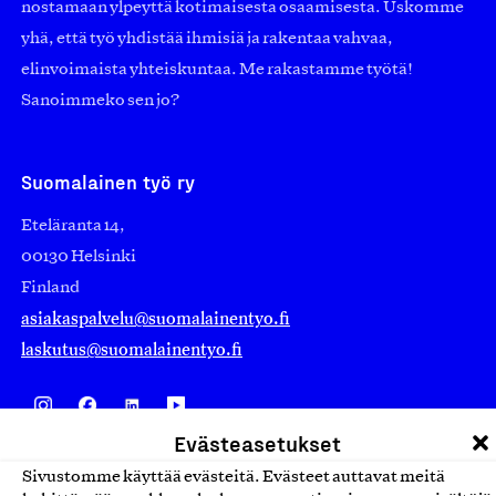
nostamaan ylpeyttä kotimaisesta osaamisesta. Uskomme
yhä, että työ yhdistää ihmisiä ja rakentaa vahvaa,
elinvoimaista yhteiskuntaa. Me rakastamme työtä!
Sanoimmeko sen jo?
Suomalainen työ ry
Eteläranta 14,
00130 Helsinki
Finland
asiakaspalvelu@suomalainentyo.fi
laskutus@suomalainentyo.fi
Evästeasetukset
Avainlippu
Sivustomme käyttää evästeitä. Evästeet auttavat meitä