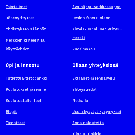
Toimielimet
Avainlippu-verkkokauppa
Jäsenyritykset
Design from Finland
Yhdistyksen säännöt
Yhteiskunnallinen yritys -
merkki
Merkkien kriteerit ja
käyttöehdot
Vuosimaksu
Opi ja innostu
Ollaan yhteyksissä
Tutkittua-tietopankki
Extranet-jäsenpalvelu
Koulutukset jäsenille
Yhteystiedot
Koulutustallenteet
Medialle
Blogit
Usein kysytyt kysymykset
Tiedotteet
Anna palautetta
Tilaa uutiskirje