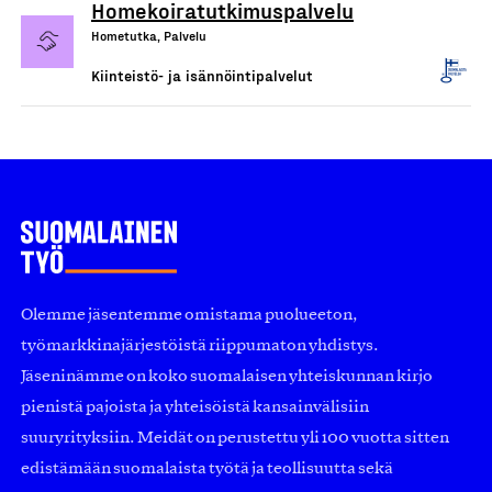
Homekoiratutkimuspalvelu
Hometutka, Palvelu
Kiinteistö- ja isännöintipalvelut
Olemme jäsentemme omistama puolueeton,
työmarkkinajärjestöistä riippumaton yhdistys.
Jäseninämme on koko suomalaisen yhteiskunnan kirjo
pienistä pajoista ja yhteisöistä kansainvälisiin
suuryrityksiin. Meidät on perustettu yli 100 vuotta sitten
edistämään suomalaista työtä ja teollisuutta sekä