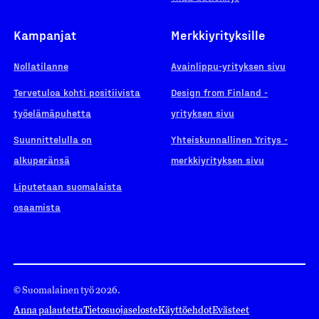
Kampanjat
Merkkiyrityksille
Nollatilanne
Avainlippu-yrityksen sivu
Tervetuloa kohti positiivista
Design from Finland -
työelämäpuhetta
yrityksen sivu
Suunnittelulla on
Yhteiskunnallinen Yritys -
alkuperänsä
merkkiyrityksen sivu
Liputetaan suomalaista
osaamista
© Suomalainen työ 2026.
Anna palautetta
Tietosuojaseloste
Käyttöehdot
Evästeet