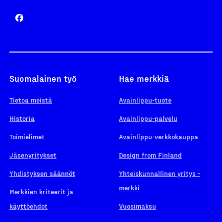
Suomalainen työ
Hae merkkiä
Tietoa meistä
Avainlippu-tuote
Historia
Avainlippu-palvelu
Toimielimet
Avainlippu-verkkokauppa
Jäsenyritykset
Design from Finland
Yhdistyksen säännöt
Yhteiskunnallinen yritys -
merkki
Merkkien kriteerit ja
käyttöehdot
Vuosimaksu