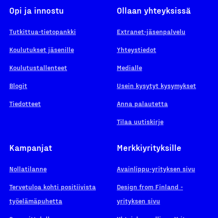
Opi ja innostu
Ollaan yhteyksissä
Tutkittua-tietopankki
Extranet-jäsenpalvelu
Koulutukset jäsenille
Yhteystiedot
Koulutustallenteet
Medialle
Blogit
Usein kysytyt kysymykset
Tiedotteet
Anna palautetta
Tilaa uutiskirje
Kampanjat
Merkkiyrityksille
Nollatilanne
Avainlippu-yrityksen sivu
Tervetuloa kohti positiivista
Design from Finland -
työelämäpuhetta
yrityksen sivu