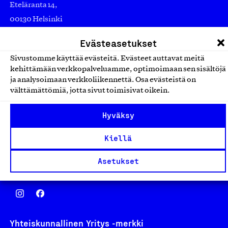
Eteläranta 14,
00130 Helsinki
Finland
Evästeasetukset
asiakaspalvelu@suomalainentyo.fi
Sivustomme käyttää evästeitä. Evästeet auttavat meitä
laskutus@suomalainentyo.fi
kehittämään verkkopalveluamme, optimoimaan sen sisältöjä
ja analysoimaan verkkoliikennettä. Osa evästeistä on
välttämättömiä, jotta sivut toimisivat oikein.
Hyväksy
Avainlippu
Kiellä
Asetukset
Design From Finland
Yhteiskunnallinen Yritys -merkki