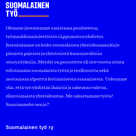
Olemme jäsentemme omistama puolueeton,
työmarkkinajärjestöistä riippumaton yhdistys.
Jäseninämme on koko suomalaisen yhteiskunnan kirjo
pienistä pajoista ja yhteisöistä kansainvälisiin
suuryrityksiin. Meidät on perustettu yli 100 vuotta sitten
edistämään suomalaista työtä ja teollisuutta sekä
nostamaan ylpeyttä kotimaisesta osaamisesta. Uskomme
yhä, että työ yhdistää ihmisiä ja rakentaa vahvaa,
elinvoimaista yhteiskuntaa. Me rakastamme työtä!
Sanoimmeko sen jo?
Suomalainen työ ry