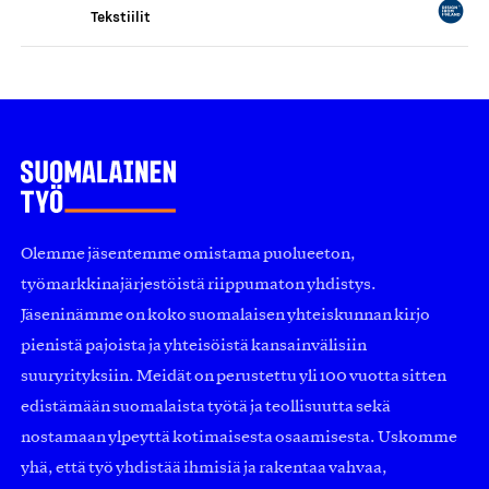
Tekstiilit
Olemme jäsentemme omistama puolueeton,
työmarkkinajärjestöistä riippumaton yhdistys.
Jäseninämme on koko suomalaisen yhteiskunnan kirjo
pienistä pajoista ja yhteisöistä kansainvälisiin
suuryrityksiin. Meidät on perustettu yli 100 vuotta sitten
edistämään suomalaista työtä ja teollisuutta sekä
nostamaan ylpeyttä kotimaisesta osaamisesta. Uskomme
yhä, että työ yhdistää ihmisiä ja rakentaa vahvaa,