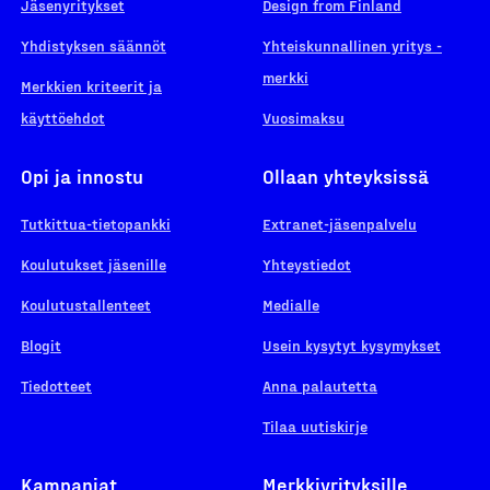
Jäsenyritykset
Design from Finland
Yhdistyksen säännöt
Yhteiskunnallinen yritys -
merkki
Merkkien kriteerit ja
käyttöehdot
Vuosimaksu
Opi ja innostu
Ollaan yhteyksissä
Tutkittua-tietopankki
Extranet-jäsenpalvelu
Koulutukset jäsenille
Yhteystiedot
Koulutustallenteet
Medialle
Blogit
Usein kysytyt kysymykset
Tiedotteet
Anna palautetta
Tilaa uutiskirje
Kampanjat
Merkkiyrityksille