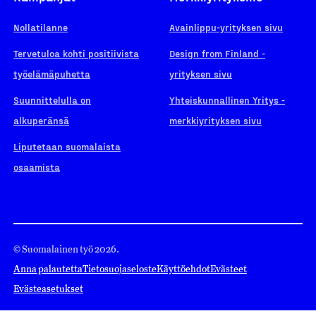
Nollatilanne
Avainlippu-yrityksen sivu
Tervetuloa kohti positiivista
Design from Finland -
työelämäpuhetta
yrityksen sivu
Suunnittelulla on
Yhteiskunnallinen Yritys -
alkuperänsä
merkkiyrityksen sivu
Liputetaan suomalaista
osaamista
© Suomalainen työ 2026.
Anna palautetta
Tietosuojaseloste
Käyttöehdot
Evästeet
Evästeasetukset