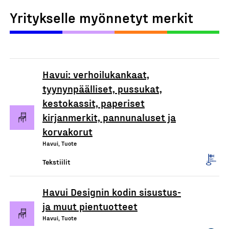
Yritykselle myönnetyt merkit
Havui: verhoilukankaat,
tyynynpäälliset, pussukat,
kestokassit, paperiset
kirjanmerkit, pannunaluset ja
korvakorut
Havui, Tuote
Tekstiilit
Havui Designin kodin sisustus-
ja muut pientuotteet
Havui, Tuote