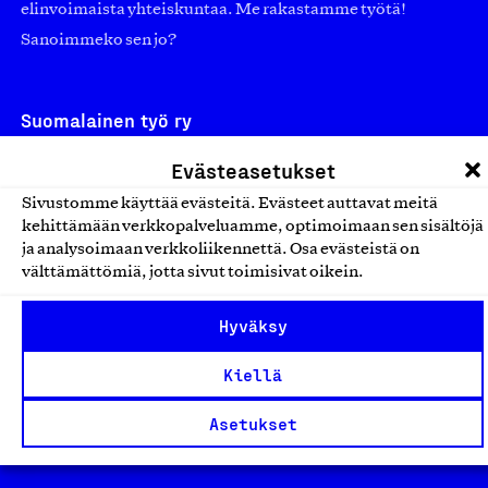
elinvoimaista yhteiskuntaa. Me rakastamme työtä!
Sanoimmeko sen jo?
Suomalainen työ ry
Eteläranta 14,
Evästeasetukset
00130 Helsinki
Sivustomme käyttää evästeitä. Evästeet auttavat meitä
Finland
kehittämään verkkopalveluamme, optimoimaan sen sisältöjä
ja analysoimaan verkkoliikennettä. Osa evästeistä on
asiakaspalvelu@suomalainentyo.fi
välttämättömiä, jotta sivut toimisivat oikein.
laskutus@suomalainentyo.fi
Hyväksy
Kiellä
Avainlippu
Asetukset