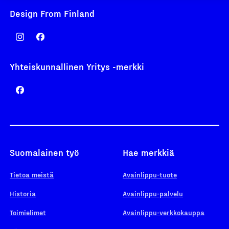
Design From Finland
Yhteiskunnallinen Yritys -merkki
Suomalainen työ
Hae merkkiä
Tietoa meistä
Avainlippu-tuote
Historia
Avainlippu-palvelu
Toimielimet
Avainlippu-verkkokauppa