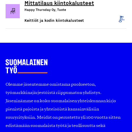
Mittatilaus kiintokalusteet
Happy Thursday Oy, Tuote
Keittiöt ja kodin kiintokalusteet
Olemme jäsentemme omistama puolueeton,
työmarkkinajärjestöistä riippumaton yhdistys.
Jäseninämme on koko suomalaisen yhteiskunnan kirjo
pienistä pajoista ja yhteisöistä kansainvälisiin
suuryrityksiin. Meidät on perustettu yli 100 vuotta sitten
edistämään suomalaista työtä ja teollisuutta sekä