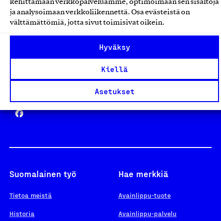
kehittämään verkkopalveluamme, optimoimaan sen sisältöjä
ja analysoimaan verkkoliikennettä. Osa evästeistä on
välttämättömiä, jotta sivut toimisivat oikein.
Design From Finland
Hyväksy
Kiellä
Yhteiskunnallinen Yritys -merkki
Asetukset
Suomalainen työ
Hae merkkiä
Tietoa meistä
Avainlippu-tuote
Historia
Avainlippu-palvelu