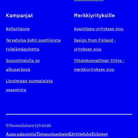
Kampanjat
Merkkiyrityksille
Nollatilanne
Avainlippu-yrityksen sivu
Tervetuloa kohti positiivista
Design from Finland -
työelämäpuhetta
yrityksen sivu
Suunnittelulla on
Yhteiskunnallinen Yritys -
alkuperänsä
merkkiyrityksen sivu
Liputetaan suomalaista
osaamista
© Suomalainen työ 2026.
Anna palautetta
Tietosuojaseloste
Käyttöehdot
Evästeet