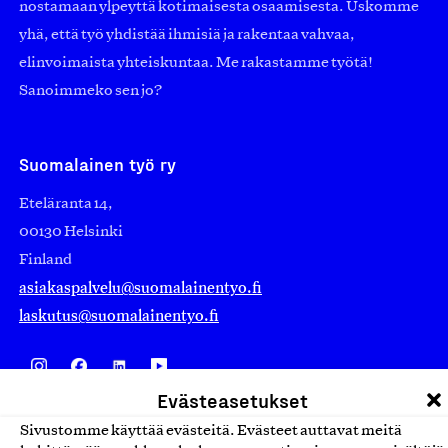
nostamaan ylpeyttä kotimaisesta osaamisesta. Uskomme
yhä, että työ yhdistää ihmisiä ja rakentaa vahvaa,
elinvoimaista yhteiskuntaa. Me rakastamme työtä!
Sanoimmeko sen jo?
Suomalainen työ ry
Eteläranta 14,
00130 Helsinki
Finland
asiakaspalvelu@suomalainentyo.fi
laskutus@suomalainentyo.fi
Evästeasetukset
Avainlippu
Sivustomme käyttää evästeitä. Evästeet auttavat meitä