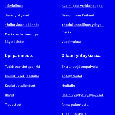
Toimielimet
Avainlippu-verkkokauppa
Jäsenyritykset
Design from Finland
Yhdistyksen säännöt
Yhteiskunnallinen yritys -
merkki
Merkkien kriteerit ja
käyttöehdot
Vuosimaksu
Opi ja innostu
Ollaan yhteyksissä
Tutkittua-tietopankki
Extranet-jäsenpalvelu
Koulutukset jäsenille
Yhteystiedot
Koulutustallenteet
Medialle
Blogit
Usein kysytyt kysymykset
Tiedotteet
Anna palautetta
Tilaa uutiskirje