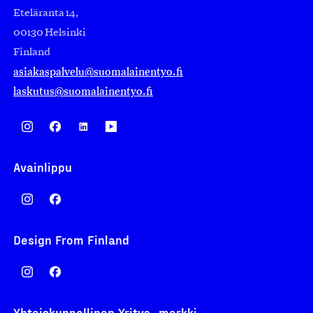
Eteläranta 14,
00130 Helsinki
Finland
asiakaspalvelu@suomalainentyo.fi
laskutus@suomalainentyo.fi
Avainlippu
Design From Finland
Yhteiskunnallinen Yritys -merkki