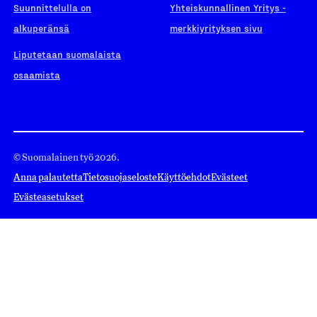
Suunnittelulla on
Yhteiskunnallinen Yritys -
alkuperänsä
merkkiyrityksen sivu
Liputetaan suomalaista
osaamista
© Suomalainen työ 2026.
Anna palautetta
Tietosuojaseloste
Käyttöehdot
Evästeet
Evästeasetukset