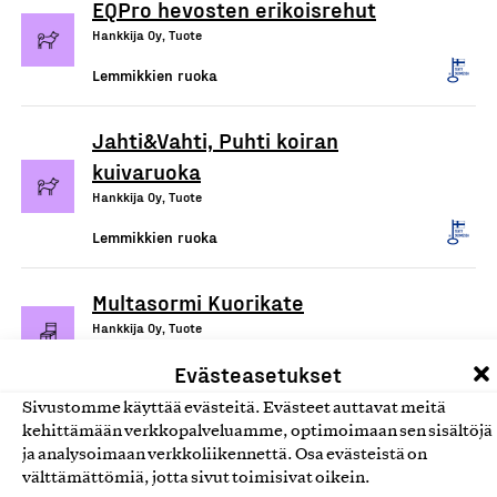
EQPro hevosten erikoisrehut
Hankkija Oy, Tuote
Lemmikkien ruoka
Jahti&Vahti, Puhti koiran
kuivaruoka
Hankkija Oy, Tuote
Lemmikkien ruoka
Multasormi Kuorikate
Hankkija Oy, Tuote
Puutarhamullat ja maa-ainekset
Evästeasetukset
Sivustomme käyttää evästeitä. Evästeet auttavat meitä
kehittämään verkkopalveluamme, optimoimaan sen sisältöjä
ja analysoimaan verkkoliikennettä. Osa evästeistä on
välttämättömiä, jotta sivut toimisivat oikein.