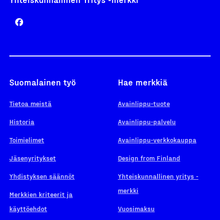
Suomalainen työ
Hae merkkiä
Tietoa meistä
Avainlippu-tuote
Historia
Avainlippu-palvelu
Toimielimet
Avainlippu-verkkokauppa
Jäsenyritykset
Design from Finland
Yhdistyksen säännöt
Yhteiskunnallinen yritys -
merkki
Merkkien kriteerit ja
käyttöehdot
Vuosimaksu