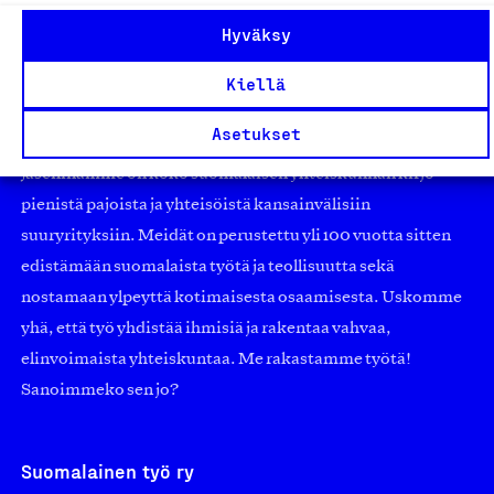
Hyväksy
Kiellä
Olemme jäsentemme omistama puolueeton,
Asetukset
työmarkkinajärjestöistä riippumaton yhdistys.
Jäseninämme on koko suomalaisen yhteiskunnan kirjo
pienistä pajoista ja yhteisöistä kansainvälisiin
suuryrityksiin. Meidät on perustettu yli 100 vuotta sitten
edistämään suomalaista työtä ja teollisuutta sekä
nostamaan ylpeyttä kotimaisesta osaamisesta. Uskomme
yhä, että työ yhdistää ihmisiä ja rakentaa vahvaa,
elinvoimaista yhteiskuntaa. Me rakastamme työtä!
Sanoimmeko sen jo?
Suomalainen työ ry