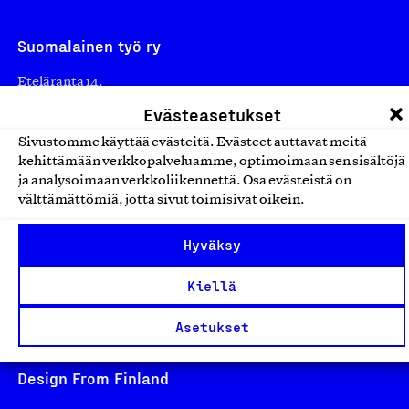
Suomalainen työ ry
Eteläranta 14,
00130 Helsinki
Evästeasetukset
Finland
Sivustomme käyttää evästeitä. Evästeet auttavat meitä
asiakaspalvelu@suomalainentyo.fi
kehittämään verkkopalveluamme, optimoimaan sen sisältöjä
ja analysoimaan verkkoliikennettä. Osa evästeistä on
laskutus@suomalainentyo.fi
välttämättömiä, jotta sivut toimisivat oikein.
Hyväksy
Avainlippu
Kiellä
Asetukset
Design From Finland