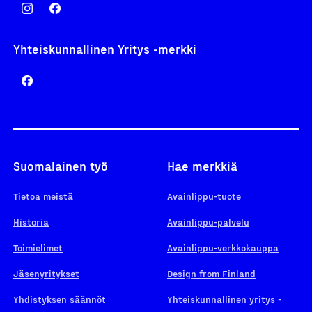
Yhteiskunnallinen Yritys -merkki
Suomalainen työ
Hae merkkiä
Tietoa meistä
Avainlippu-tuote
Historia
Avainlippu-palvelu
Toimielimet
Avainlippu-verkkokauppa
Jäsenyritykset
Design from Finland
Yhdistyksen säännöt
Yhteiskunnallinen yritys -