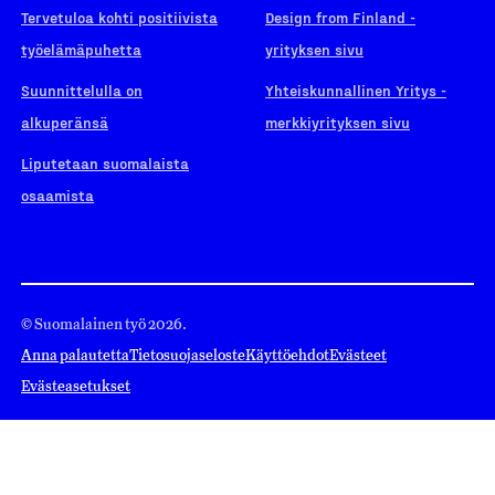
Tervetuloa kohti positiivista
Design from Finland -
työelämäpuhetta
yrityksen sivu
Suunnittelulla on
Yhteiskunnallinen Yritys -
alkuperänsä
merkkiyrityksen sivu
Liputetaan suomalaista
osaamista
© Suomalainen työ 2026.
Anna palautetta
Tietosuojaseloste
Käyttöehdot
Evästeet
Evästeasetukset