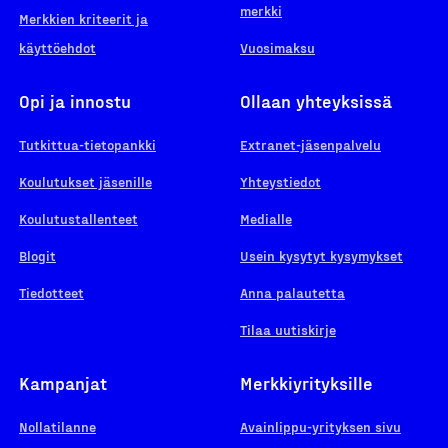
merkki
Merkkien kriteerit ja
käyttöehdot
Vuosimaksu
Opi ja innostu
Ollaan yhteyksissä
Tutkittua-tietopankki
Extranet-jäsenpalvelu
Koulutukset jäsenille
Yhteystiedot
Koulutustallenteet
Medialle
Blogit
Usein kysytyt kysymykset
Tiedotteet
Anna palautetta
Tilaa uutiskirje
Kampanjat
Merkkiyrityksille
Nollatilanne
Avainlippu-yrityksen sivu