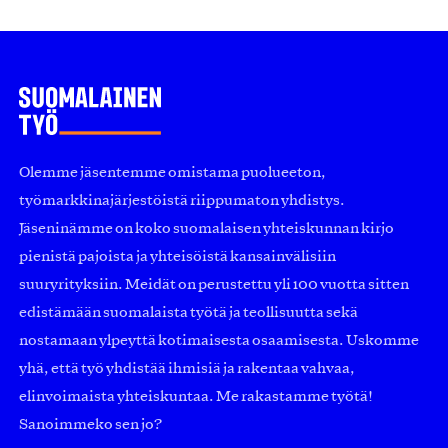
Olemme jäsentemme omistama puolueeton,
työmarkkinajärjestöistä riippumaton yhdistys.
Jäseninämme on koko suomalaisen yhteiskunnan kirjo
pienistä pajoista ja yhteisöistä kansainvälisiin
suuryrityksiin. Meidät on perustettu yli 100 vuotta sitten
edistämään suomalaista työtä ja teollisuutta sekä
nostamaan ylpeyttä kotimaisesta osaamisesta. Uskomme
yhä, että työ yhdistää ihmisiä ja rakentaa vahvaa,
elinvoimaista yhteiskuntaa. Me rakastamme työtä!
Sanoimmeko sen jo?