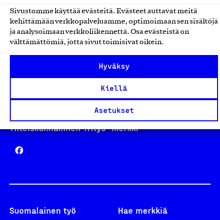
Sivustomme käyttää evästeitä. Evästeet auttavat meitä
kehittämään verkkopalveluamme, optimoimaan sen sisältöjä
Avainlippu
ja analysoimaan verkkoliikennettä. Osa evästeistä on
välttämättömiä, jotta sivut toimisivat oikein.
Hyväksy
Design From Finland
Kiellä
Asetukset
Yhteiskunnallinen Yritys -merkki
Suomalainen työ
Hae merkkiä