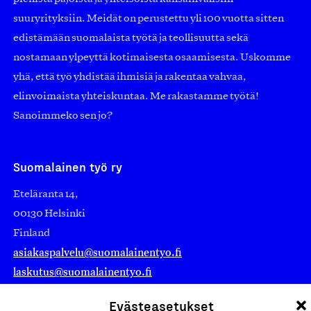
suuryrityksiin. Meidät on perustettu yli 100 vuotta sitten
edistämään suomalaista työtä ja teollisuutta sekä
nostamaan ylpeyttä kotimaisesta osaamisesta. Uskomme
yhä, että työ yhdistää ihmisiä ja rakentaa vahvaa,
elinvoimaista yhteiskuntaa. Me rakastamme työtä!
Sanoimmeko sen jo?
Suomalainen työ ry
Eteläranta 14,
00130 Helsinki
Finland
asiakaspalvelu@suomalainentyo.fi
laskutus@suomalainentyo.fi
Evästeasetukset