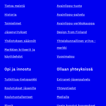
Tietoa meistä
Avainlippu-tuote
Historia
Avainlippu-palvelu
Toimielimet
Avainlippu-verkkokauppa
Jäsenyritykset
Design from Finland
Yhdistyksen säännöt
Yhteiskunnallinen yritys -
merkki
Merkkien kriteerit ja
käyttöehdot
Vuosimaksu
Opi ja innostu
Ollaan yhteyksissä
Tutkittua-tietopankki
Extranet-jäsenpalvelu
Koulutukset jäsenille
Yhteystiedot
Koulutustallenteet
Medialle
Blogit
Usein kysytyt kysymykset