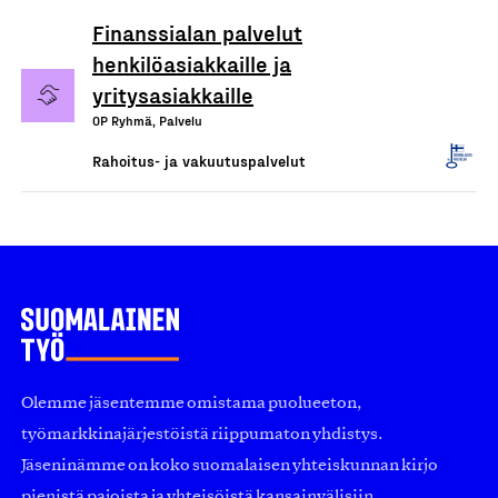
Finanssialan palvelut
henkilöasiakkaille ja
yritysasiakkaille
OP Ryhmä, Palvelu
Rahoitus- ja vakuutuspalvelut
Olemme jäsentemme omistama puolueeton,
työmarkkinajärjestöistä riippumaton yhdistys.
Jäseninämme on koko suomalaisen yhteiskunnan kirjo
pienistä pajoista ja yhteisöistä kansainvälisiin