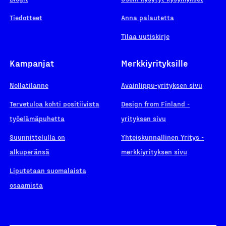
Tiedotteet
Anna palautetta
Tilaa uutiskirje
Kampanjat
Merkkiyrityksille
Nollatilanne
Avainlippu-yrityksen sivu
Tervetuloa kohti positiivista
Design from Finland -
työelämäpuhetta
yrityksen sivu
Suunnittelulla on
Yhteiskunnallinen Yritys -
alkuperänsä
merkkiyrityksen sivu
Liputetaan suomalaista
osaamista