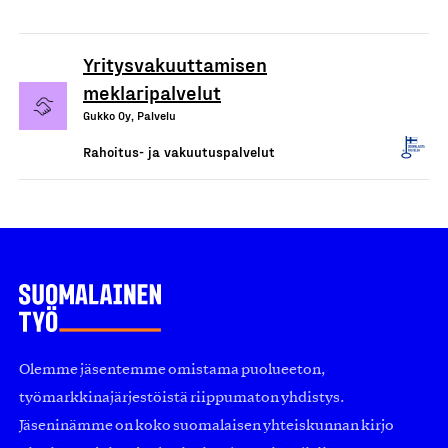
Yritysvakuuttamisen
meklaripalvelut
Gukko Oy, Palvelu
Rahoitus- ja vakuutuspalvelut
Olemme jäsentemme omistama puolueeton,
työmarkkinajärjestöistä riippumaton yhdistys.
Jäseninämme on koko suomalaisen yhteiskunnan kirjo