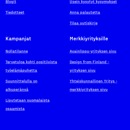
Blogit
Usein kysytyt kysymykset
Tiedotteet
Anna palautetta
Tilaa uutiskirje
Kampanjat
Merkkiyrityksille
Nollatilanne
Avainlippu-yrityksen sivu
Tervetuloa kohti positiivista
Design from Finland -
työelämäpuhetta
yrityksen sivu
Suunnittelulla on
Yhteiskunnallinen Yritys -
alkuperänsä
merkkiyrityksen sivu
Liputetaan suomalaista
osaamista