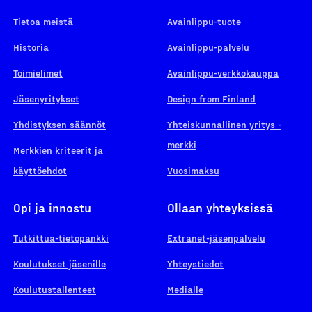
Tietoa meistä
Avainlippu-tuote
Historia
Avainlippu-palvelu
Toimielimet
Avainlippu-verkkokauppa
Jäsenyritykset
Design from Finland
Yhdistyksen säännöt
Yhteiskunnallinen yritys -
merkki
Merkkien kriteerit ja
käyttöehdot
Vuosimaksu
Opi ja innostu
Ollaan yhteyksissä
Tutkittua-tietopankki
Extranet-jäsenpalvelu
Koulutukset jäsenille
Yhteystiedot
Koulutustallenteet
Medialle