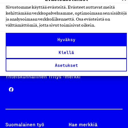
Sivustomme käyttää evästeitä. Evästeet auttavat meitä
kehittämään verkkopalveluamme, optimoimaan sen sisältöjä
Avainlippu
ja analysoimaan verkkoliikennettä. Osa evästeistä on
välttämättömiä, jotta sivut toimisivat oikein.
Hyväksy
Design From Finland
Kiellä
Asetukset
Yhteiskunnallinen Yritys -merkki
Suomalainen työ
Hae merkkiä