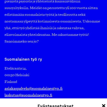
pienistä pajoista ja yhteisöistä kansainvälisiin
suuryrityksiin. Meidät on perustettu yli 100 vuotta sitten
edistämään suomalaista työtä ja teollisuutta sekä
nostamaan ylpeyttä kotimaisesta osaamisesta. Uskomme
yhä, että työ yhdistää ihmisiä ja rakentaa vahvaa,
elinvoimaista yhteiskuntaa. Me rakastamme työtä!
Sanoimmeko sen jo?
Suomalainen työ ry
Eteläranta 14,
00130 Helsinki
Finland
asiakaspalvelu@suomalainentyo.fi
laskutus@suomalainentyo.fi
Evästeasetukset