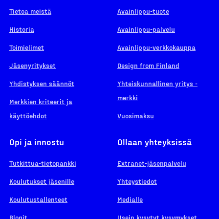
Tietoa meistä
Avainlippu-tuote
Historia
Avainlippu-palvelu
Toimielimet
Avainlippu-verkkokauppa
Jäsenyritykset
Design from Finland
Yhdistyksen säännöt
Yhteiskunnallinen yritys -
merkki
Merkkien kriteerit ja
käyttöehdot
Vuosimaksu
Opi ja innostu
Ollaan yhteyksissä
Tutkittua-tietopankki
Extranet-jäsenpalvelu
Koulutukset jäsenille
Yhteystiedot
Koulutustallenteet
Medialle
Blogit
Usein kysytyt kysymykset