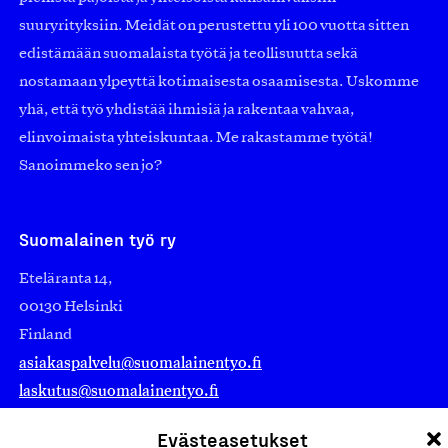
suuryrityksiin. Meidät on perustettu yli 100 vuotta sitten
edistämään suomalaista työtä ja teollisuutta sekä
nostamaan ylpeyttä kotimaisesta osaamisesta. Uskomme
yhä, että työ yhdistää ihmisiä ja rakentaa vahvaa,
elinvoimaista yhteiskuntaa. Me rakastamme työtä!
Sanoimmeko sen jo?
Suomalainen työ ry
Eteläranta 14,
00130 Helsinki
Finland
asiakaspalvelu@suomalainentyo.fi
laskutus@suomalainentyo.fi
Evästeasetukset