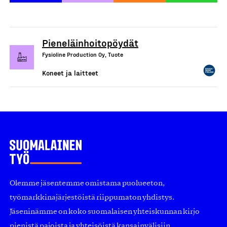
Pieneläinhoitopöydät
Fysioline Production Oy, Tuote
Koneet ja laitteet
Olemme jäsentemme omistama puolueeton,
työmarkkinajärjestöistä riippumaton yhdistys.
Jäseninämme on koko suomalaisen yhteiskunnan kirjo
pienistä pajoista ja yhteisöistä kansainvälisiin