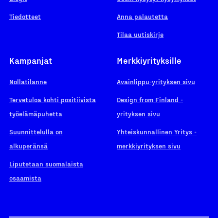
Tiedotteet
Anna palautetta
Tilaa uutiskirje
Kampanjat
Merkkiyrityksille
Nollatilanne
Avainlippu-yrityksen sivu
Tervetuloa kohti positiivista
Design from Finland -
työelämäpuhetta
yrityksen sivu
Suunnittelulla on
Yhteiskunnallinen Yritys -
alkuperänsä
merkkiyrityksen sivu
Liputetaan suomalaista
osaamista