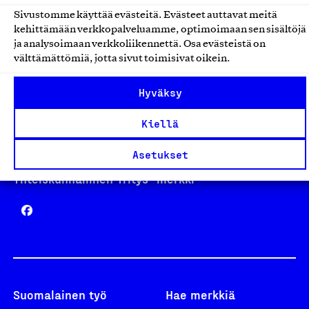
Sivustomme käyttää evästeitä. Evästeet auttavat meitä
kehittämään verkkopalveluamme, optimoimaan sen sisältöjä
Avainlippu
ja analysoimaan verkkoliikennettä. Osa evästeistä on
välttämättömiä, jotta sivut toimisivat oikein.
Hyväksy
Design From Finland
Kiellä
Asetukset
Yhteiskunnallinen Yritys -merkki
Suomalainen työ
Hae merkkiä