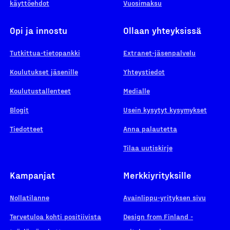
käyttöehdot
Vuosimaksu
Opi ja innostu
Ollaan yhteyksissä
Tutkittua-tietopankki
Extranet-jäsenpalvelu
Koulutukset jäsenille
Yhteystiedot
Koulutustallenteet
Medialle
Blogit
Usein kysytyt kysymykset
Tiedotteet
Anna palautetta
Tilaa uutiskirje
Kampanjat
Merkkiyrityksille
Nollatilanne
Avainlippu-yrityksen sivu
Tervetuloa kohti positiivista
Design from Finland -