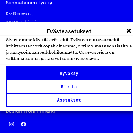
Suomalainen työ ry
Eteläranta 14,
00130 Helsinki
Evästeasetukset
Finland
asiakaspalvelu@suomalainentyo.fi
Sivustomme käyttää evästeitä. Evästeet auttavat meitä
kehittämään verkkopalveluamme, optimoimaan sen sisältöjä
laskutus@suomalainentyo.fi
ja analysoimaan verkkoliikennettä. Osa evästeistä on
välttämättömiä, jotta sivut toimisivat oikein.
Hyväksy
Avainlippu
Kiellä
Asetukset
Design From Finland