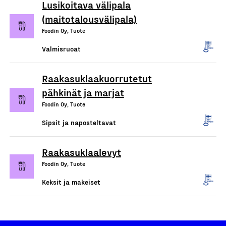
Lusikoitava välipala
(maitotalousvälipala)
Foodin Oy, Tuote
Valmisruoat
Raakasuklaakuorrutetut
pähkinät ja marjat
Foodin Oy, Tuote
Sipsit ja naposteltavat
Raakasuklaalevyt
Foodin Oy, Tuote
Keksit ja makeiset