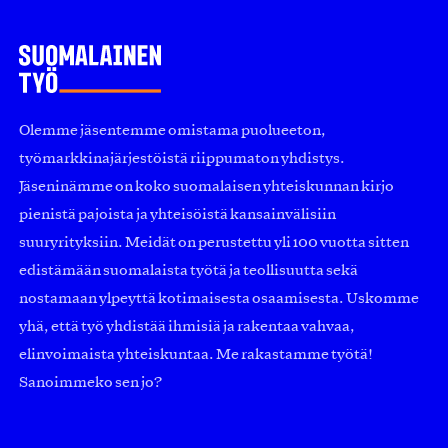
Olemme jäsentemme omistama puolueeton,
työmarkkinajärjestöistä riippumaton yhdistys.
Jäseninämme on koko suomalaisen yhteiskunnan kirjo
pienistä pajoista ja yhteisöistä kansainvälisiin
suuryrityksiin. Meidät on perustettu yli 100 vuotta sitten
edistämään suomalaista työtä ja teollisuutta sekä
nostamaan ylpeyttä kotimaisesta osaamisesta. Uskomme
yhä, että työ yhdistää ihmisiä ja rakentaa vahvaa,
elinvoimaista yhteiskuntaa. Me rakastamme työtä!
Sanoimmeko sen jo?