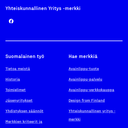
Yhteiskunnallinen Yritys -merkki
Suomalainen työ
Hae merkkiä
Tietoa meistä
Avainlippu-tuote
Historia
Avainlippu-palvelu
Toimielimet
Avainlippu-verkkokauppa
Jäsenyritykset
Design from Finland
Yhdistyksen säännöt
Yhteiskunnallinen yritys -
merkki
Merkkien kriteerit ja