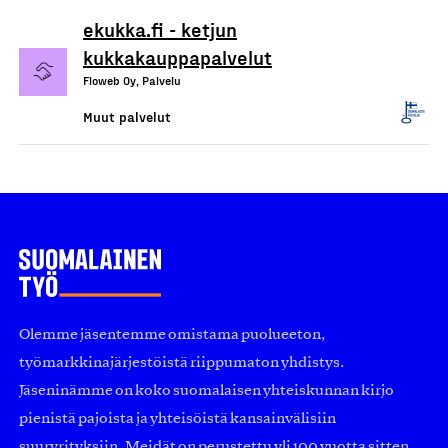
ekukka.fi - ketjun
kukkakauppapalvelut
Floweb Oy, Palvelu
Muut palvelut
Olemme jäsentemme omistama puolueeton,
työmarkkinajärjestöistä riippumaton yhdistys.
Jäseninämme on koko suomalaisen yhteiskunnan kirjo
pienistä pajoista ja yhteisöistä kansainvälisiin
suuryrityksiin. Meidät on perustettu yli 100 vuotta sitten