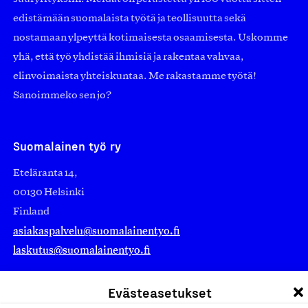
edistämään suomalaista työtä ja teollisuutta sekä
nostamaan ylpeyttä kotimaisesta osaamisesta. Uskomme
yhä, että työ yhdistää ihmisiä ja rakentaa vahvaa,
elinvoimaista yhteiskuntaa. Me rakastamme työtä!
Sanoimmeko sen jo?
Suomalainen työ ry
Eteläranta 14,
00130 Helsinki
Finland
asiakaspalvelu@suomalainentyo.fi
laskutus@suomalainentyo.fi
Evästeasetukset