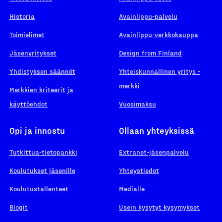
Historia
Avainlippu-palvelu
Toimielimet
Avainlippu-verkkokauppa
Jäsenyritykset
Design from Finland
Yhdistyksen säännöt
Yhteiskunnallinen yritys -
merkki
Merkkien kriteerit ja
käyttöehdot
Vuosimaksu
Opi ja innostu
Ollaan yhteyksissä
Tutkittua-tietopankki
Extranet-jäsenpalvelu
Koulutukset jäsenille
Yhteystiedot
Koulutustallenteet
Medialle
Blogit
Usein kysytyt kysymykset