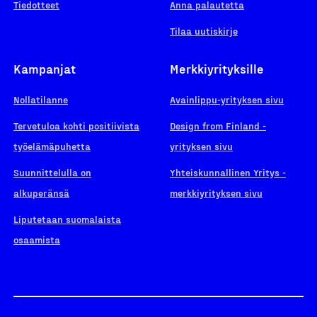
Tiedotteet
Anna palautetta
Tilaa uutiskirje
Kampanjat
Merkkiyrityksille
Nollatilanne
Avainlippu-yrityksen sivu
Tervetuloa kohti positiivista
Design from Finland -
työelämäpuhetta
yrityksen sivu
Suunnittelulla on
Yhteiskunnallinen Yritys -
alkuperänsä
merkkiyrityksen sivu
Liputetaan suomalaista
osaamista