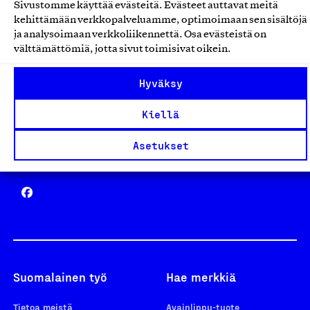
Sivustomme käyttää evästeitä. Evästeet auttavat meitä
Avainlippu
kehittämään verkkopalveluamme, optimoimaan sen sisältöjä
ja analysoimaan verkkoliikennettä. Osa evästeistä on
välttämättömiä, jotta sivut toimisivat oikein.
Hyväksy
Design From Finland
Kiellä
Asetukset
Yhteiskunnallinen Yritys -merkki
Suomalainen työ
Hae merkkiä
Tietoa meistä
Avainlippu-tuote