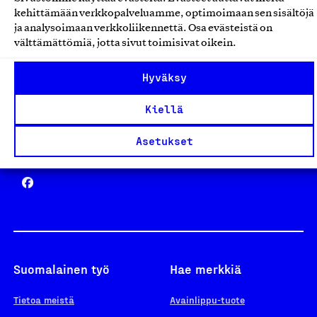
Avainlippu
kehittämään verkkopalveluamme, optimoimaan sen sisältöjä
ja analysoimaan verkkoliikennettä. Osa evästeistä on
välttämättömiä, jotta sivut toimisivat oikein.
Design From Finland
Hyväksy
Kiellä
Asetukset
Yhteiskunnallinen Yritys -merkki
Suomalainen työ
Hae merkkiä
Tietoa meistä
Avainlippu-tuote