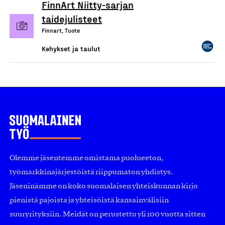
FinnArt Niitty-sarjan
taidejulisteet
Finnart, Tuote
Kehykset ja taulut
Olemme jäsentemme omistama puolueeton,
työmarkkinajärjestöistä riippumaton yhdistys.
Jäseninämme on koko suomalaisen yhteiskunnan kirjo
pienistä pajoista ja yhteisöistä kansainvälisiin
suuryrityksiin. Meidät on perustettu yli 100 vuotta sitten