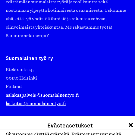
edistämään suomalaista työtä ja teollisuutta sekä
nostamaan ylpeyttä kotimaisesta osaamisesta. Uskomme
yhä, että työ yhdistää ihmisiä ja rakentaa vahvaa,
elinvoimaista yhteiskuntaa. Me rakastamme työtä!
Sanoimmeko sen jo?
Suomalainen työ ry
Eteläranta 14,
00130 Helsinki
Finland
asiakaspalvelu@suomalainentyo.fi
laskutus@suomalainentyo.fi
Evästeasetukset
Sivustomme käyttää evästeitä. Evästeet auttavat meitä