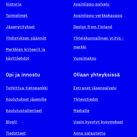
Historia
Avainlippu-palvelu
Toimielimet
Avainlippu-verkkokauppa
Jäsenyritykset
Design from Finland
Yhdistyksen säännöt
Yhteiskunnallinen yritys -
merkki
Merkkien kriteerit ja
käyttöehdot
Vuosimaksu
Opi ja innostu
Ollaan yhteyksissä
Tutkittua-tietopankki
Extranet-jäsenpalvelu
Koulutukset jäsenille
Yhteystiedot
Koulutustallenteet
Medialle
Blogit
Usein kysytyt kysymykset
Tiedotteet
Anna palautetta