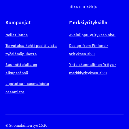
Tilaa uutiskirje
Kampanjat
Merkkiyrityksille
Nollatilanne
Avainlippu-yrityksen sivu
Tervetuloa kohti positiivista
Design from Finland -
työelämäpuhetta
yrityksen sivu
Suunnittelulla on
Yhteiskunnallinen Yritys -
alkuperänsä
merkkiyrityksen sivu
Liputetaan suomalaista
osaamista
© Suomalainen työ 2026.